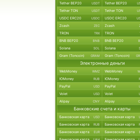
Tether BEP20
Tether BEP20
USDT
U
Tether TON
Tether TON
USDT
U
USDC ERC20
USDC ERC20
USDC
U
Zcash
Zcash
ZEC
TRON
TRON
TRX
BNB BEP20
BNB BEP20
BNB
Solana
Solana
SOL
Gram (Toncoin)
Gram (Toncoin)
GRAM
G
Электронные деньги
WebMoney
WebMoney
WMZ
W
ЮMoney
ЮMoney
RUB
PayPal
PayPal
USD
Volet
Volet
USD
Alipay
Alipay
CNY
Банковские счета и карты
Банковская карта
Банковская карта
USD
Банковская карта
Банковская карта
RUB
Банковская карта
Банковская карта
EUR
Банковская карта
Банковская карта
UAH