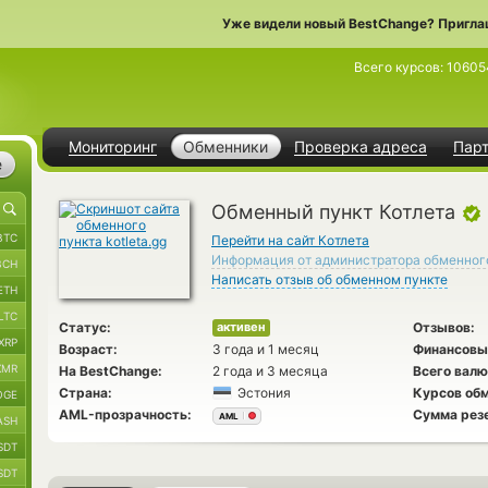
Уже видели новый BestChange? Пригла
Всего курсов:
10605
Мониторинг
Обменники
Проверка адреса
Пар
е
Обменный пункт Котлета
BTC
Перейти на сайт Котлета
Информация от администратора обменног
BCH
Написать отзыв об обменном пункте
ETH
LTC
Статус:
Отзывов:
активен
XRP
Возраст:
3 года и 1 месяц
Финансовы
XMR
На BestChange:
2 года и 3 месяца
Всего валю
Страна:
Эстония
Курсов обм
OGE
AML-прозрачность:
Сумма рез
AML
ASH
SDT
SDT