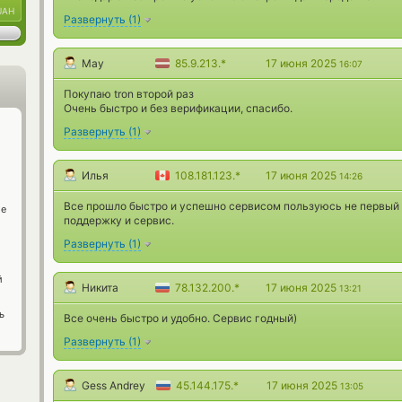
UAH
Развернуть
(
1
)
May
85.9.213.*
17 июня 2025
16:07
Покупаю tron второй раз
Очень быстро и без верификации, спасибо.
Развернуть
(
1
)
Илья
108.181.123.*
17 июня 2025
14:26
Все прошло быстро и успешно сервисом пользуюсь не первый р
ge
поддержку и сервис.
Развернуть
(
1
)
й
Никита
78.132.200.*
17 июня 2025
13:21
ь
Все очень быстро и удобно. Сервис годный)
Развернуть
(
1
)
Gess Andrey
45.144.175.*
17 июня 2025
13:05