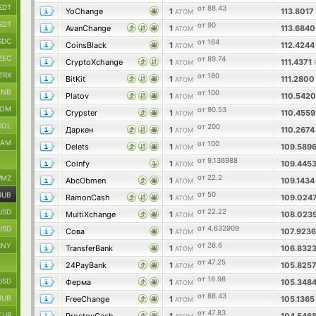
SDT
от 88.43
YoChange
1
113.8017
ATOM
SDT
от 90
AvanChange
1
113.684
ATOM
SDC
от 184
CoinsBlack
1
112.424
ATOM
ZEC
от 89.74
CryptoXchange
1
111.4371
ATOM
TRX
от 180
BitKit
1
111.280
ATOM
BNB
от 100
Platov
1
110.542
ATOM
TOM
от 90.53
Crypster
1
110.455
ATOM
SOL
от 200
Даркен
1
110.267
ATOM
RAM
от 100
Delets
1
109.589
ATOM
от 9.136988
Coinfy
1
109.445
ATOM
от 22.2
MZ
AbcObmen
1
109.143
ATOM
от 50
RUB
RamonCash
1
109.024
ATOM
от 22.22
USD
MultiXchange
1
108.023
ATOM
от 4.632909
USD
Сова
1
107.923
ATOM
от 26.6
CNY
TransferBank
1
106.832
ATOM
от 47.25
24PayBank
1
105.825
ATOM
от 18.98
USD
Ферма
1
105.348
ATOM
от 88.43
RUB
FreeChange
1
105.136
ATOM
от 47.83
EUR