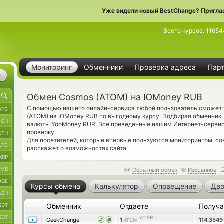
Уже видели новый BestChange? Пригла
Всего курсов:
11654
Мониторинг
Обменники
Проверка адреса
Пар
е
Обмен Cosmos (ATOM) на ЮMoney RUB
С помощью нашего онлайн-сервиса любой пользователь сможет у
BTC
(ATOM) на ЮMoney RUB по выгодному курсу. Подбирая обменник,
BCH
валюты YooMoney RUR. Все приведенные нашим Интернет-сервис
проверку.
ETH
Для посетителей, которые впервые пользуются мониторингом, с
LTC
расскажет о возможностях сайта.
XRP
XMR
Обратный обмен
Избранное
OGE
Курсы обмена
Калькулятор
Оповещение
Дво
ASH
SDT
Обменник
Отдаете
Получ
SDT
от 29
GeekChange
1
114.354
ATOM