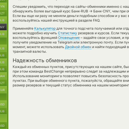
Спешим уведомить, что переходя на сайты-обменники именно с на
BYN
→
обнаружить более выгодный курс Банк-RUB
Банк-CNY, чем при о
KZT
Если вы еще ни разу не меняли деньги подобным способом и у вас
воспользуйтесь нашей инструкцией в разделе FAQ.
RUB
CNY
Применяйте
Калькулятор
для точного подсчета получаемой или от
можете подробно изучить
Статистику
резервов и курсов. Если теку
RUB
воспользуйтесь функцией
Оповещение
– задайте свои условия, и 
получите уведомление на Telegram или электронную почту. Если пу
момент, можете использовать
Двойной обмен
и найти подходящий 
RUB
транзитной валюты.
RUB
Надежность обменников
RUB
Каждый из обменных пунктов, присутствующих на нашем сайте, бы
RUB
при этом команда BestChange непрерывно следит за надлежащим и
Использование мониторинга позволяет повысить безопасность пр
UAH
пунктах. При выборе обменного пункта, пожалуйста, обращайте вн
KZT
размер резервов и текущий статус обменника на нашем мониторинг
EUR
USD
RUB
USD