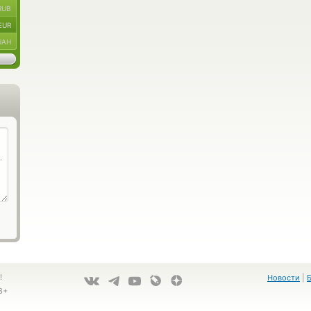
RUB
EUR
UAH
!
Новости
|
8+