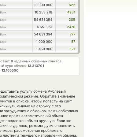
10 000 000
622
Банк
10 253 218
4931
Банк
54 631 394
285
Банк
4 551 961
2476
Банк
54 631 394
777
Банк
1 000 000
57
Банк
1 450 900
521
Банк
ботает
8
надежных обменных пунктов.
ый курс обмена:
13.313701
т
12.165500
редоставить услугу обмена Рублевый
томатическом режиме. Обратите внимание
нктов в списке. Чтобы попасть на сайт
кликнуть мышью на строчку с его
ли затруднения с обменом, вам необходимо
данное время автоматический обмен
дет предложен обмен вручную. Если же
се-таки не удалось, рекомендуем оповестить
е меры: рассмотрение проблемы с
з листинга текущего направления обмена.