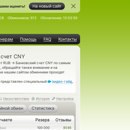
На новый сайт
шаем оценить!
08
Обменников:
613
Обновление:
10:53:59
тнерам
Помощь
FAQ
Контакты
 счет CNY
→
ет RUB
Банковский счет CNY по самым
, обращайте также внимание и на
ные нашим сайтом обменники проходят
, представлен специальный
видео-гайд
,
Несоответствие
История
Настройка
йной обмен
Статистика
учаете
Резерв
Отзывы
100 000
8546
Банк