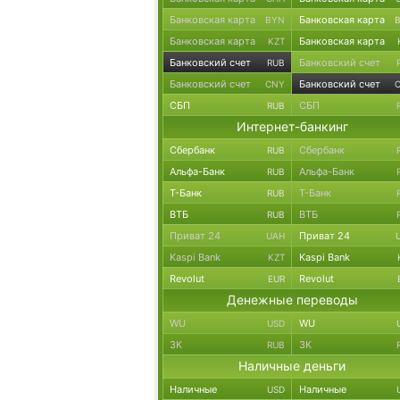
Банковская карта
Банковская карта
BYN
Банковская карта
Банковская карта
KZT
Банковский счет
Банковский счет
RUB
Банковский счет
Банковский счет
CNY
СБП
СБП
RUB
Интернет-банкинг
Сбербанк
Сбербанк
RUB
Альфа-Банк
Альфа-Банк
RUB
Т-Банк
Т-Банк
RUB
ВТБ
ВТБ
RUB
Приват 24
Приват 24
UAH
Kaspi Bank
Kaspi Bank
KZT
Revolut
Revolut
EUR
Денежные переводы
WU
WU
USD
ЗК
ЗК
RUB
Наличные деньги
Наличные
Наличные
USD