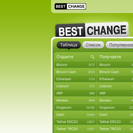
Таблица
Список
Популярно
Bitcoin
Bitcoin
BTC
Bitcoin Cash
Bitcoin Cash
BCH
Ethereum
Ethereum
ETH
Litecoin
Litecoin
LTC
XRP
XRP
XRP
Monero
Monero
XMR
Dogecoin
Dogecoin
DOGE
D
Dash
Dash
DASH
D
Tether ERC20
Tether ERC20
USDT
U
Tether TRC20
Tether TRC20
USDT
U