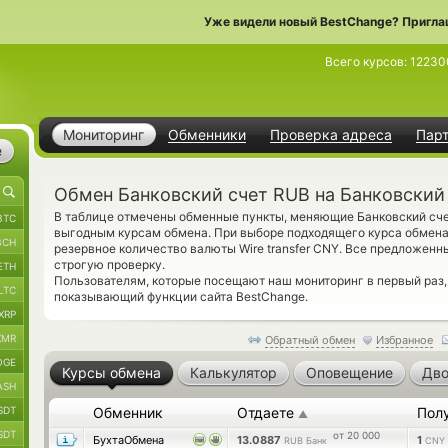
Уже видели новый BestChange? Пригла
Всего курсов:
12230
Мониторинг
Обменники
Проверка адреса
Пар
е
Обмен Банковский счет RUB на Банковский
В таблице отмечены обменные пункты, меняющие Банковский сч
BTC
выгодным курсам обмена. При выборе подходящего курса обмена
BCH
резервное количество валюты Wire transfer CNY. Все предложен
строгую проверку.
ETH
Пользователям, которые посещают наш мониторинг в первый раз
LTC
показывающий функции сайта BestChange.
XRP
XMR
Обратный обмен
Избранное
OGE
Курсы обмена
Калькулятор
Оповещение
Дво
ASH
SDT
Обменник
Отдаете
Пол
▲
SDT
от 20 000
БухтаОбмена
13.0887
1
RUB Банк
CNY 