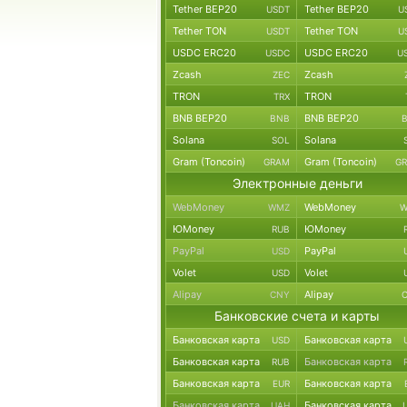
Tether BEP20
Tether BEP20
USDT
U
Tether TON
Tether TON
USDT
U
USDC ERC20
USDC ERC20
USDC
U
Zcash
Zcash
ZEC
TRON
TRON
TRX
BNB BEP20
BNB BEP20
BNB
Solana
Solana
SOL
Gram (Toncoin)
Gram (Toncoin)
GRAM
G
Электронные деньги
WebMoney
WebMoney
WMZ
W
ЮMoney
ЮMoney
RUB
PayPal
PayPal
USD
Volet
Volet
USD
Alipay
Alipay
CNY
Банковские счета и карты
Банковская карта
Банковская карта
USD
Банковская карта
Банковская карта
RUB
Банковская карта
Банковская карта
EUR
Банковская карта
Банковская карта
UAH