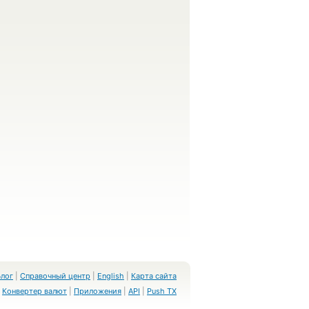
Блог
|
Справочный центр
|
English
|
Карта сайта
Конвертер валют
|
Приложения
|
API
|
Push TX