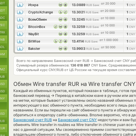
SDT
от 20 000
Искра
13.0889
1
RUB Банк
CNY 
SDT
от 20 000
CryptoXchange
13.3021
1
RUB Банк
CNY 
SDC
от 10 000
ВсемОбмен
13.3245
1
RUB Банк
CNY 
ZEC
от 10 000
BitcoinBox
13.3259
1
RUB Банк
CNY 
TRX
от 10 000
WayBit
13.3259
1
RUB Банк
CNY 
BNB
от 1 000 000
BitWise
13.4114
1
RUB Банк
CNY 
SOL
от 50 000
Bakster
13.9903
1
RUB Банк
CNY 
RAM
Всего по направлению Банковский счет RUB
Банковский счет CNY ра
→
Суммарный резерв обменников:
136 618 867
CNY Банк.
Средневзвешенн
MZ
Официальный курс
CNY/RUB
от ЦБ России на текущее время составляе
RUB
Обмен Wire transfer RUR на Wire transfer CNY
USD
Каждый из обменных пунктов, который показан в таблице, готов п
USD
→
банковский перевод
Перевод в китайском юане в ручном или ав
CNY
на метки, которые бывают установлены около названий обменных пу
интересующего вас обменного пункта, необходимо всего лишь раз 
названием. Если вы перешли на сайт обменного пункта и обнаружи
USD
обратиться к оператору сайта-обменника. Вполне вероятно, что в 
Банковский счет RUB
на
Банковский счет CNY
недоступен и вам бу
RUB
обменять Wire transfer in roubles на Wire transfer in chinese yuan в
EUR
нас о данной ситуации. Мы своевременно примем соответствующи
владельцем обменного пункта, либо отключение обменного сайта и
UAH