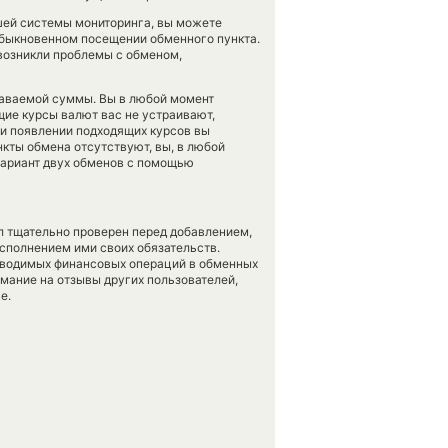
шей системы мониторинга, вы можете
быкновенном посещении обменного пункта.
 возникли проблемы с обменом,
даваемой суммы. Вы в любой момент
щие курсы валют вас не устраивают,
при появлении подходящих курсов вы
нкты обмена отсутствуют, вы, в любой
вариант двух обменов с помощью
л тщательно проверен перед добавлением,
сполнением ими своих обязательств.
оводимых финансовых операций в обменных
имание на отзывы других пользователей,
е.