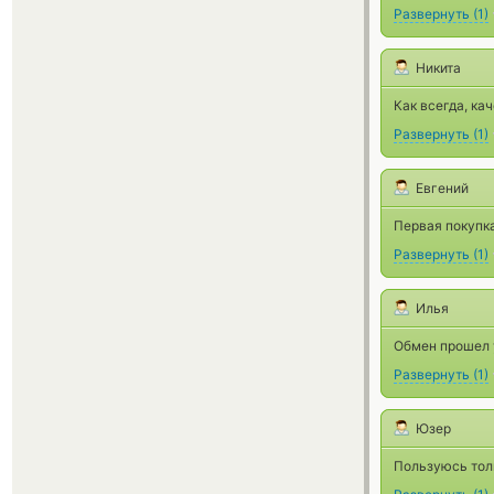
Развернуть
(
1
)
Никита
Как всегда, ка
Развернуть
(
1
)
Евгений
Первая покупк
Развернуть
(
1
)
Илья
Обмен прошел у
Развернуть
(
1
)
Юзер
Пользуюсь толь