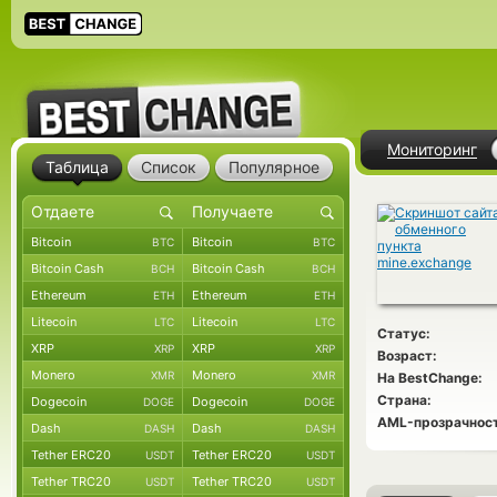
Мониторинг
Таблица
Список
Популярное
Bitcoin
Bitcoin
BTC
BTC
Bitcoin Cash
Bitcoin Cash
BCH
BCH
Ethereum
Ethereum
ETH
ETH
Litecoin
Litecoin
LTC
LTC
Статус:
XRP
XRP
XRP
XRP
Возраст:
Monero
Monero
XMR
XMR
На BestChange:
Страна:
Dogecoin
Dogecoin
DOGE
DOGE
AML-прозрачност
Dash
Dash
DASH
DASH
Tether ERC20
Tether ERC20
USDT
USDT
Tether TRC20
Tether TRC20
USDT
USDT