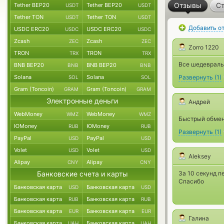
Отзывы
Ст
Tether BEP20
Tether BEP20
USDT
USDT
Tether TON
Tether TON
USDT
USDT
Добавить о
USDC ERC20
USDC ERC20
USDC
USDC
Zcash
Zcash
ZEC
ZEC
Zorro 1220
TRON
TRON
TRX
TRX
Все шедевраль
BNB BEP20
BNB BEP20
BNB
BNB
Solana
Solana
Развернуть
(
1
)
SOL
SOL
Gram (Toncoin)
Gram (Toncoin)
GRAM
GRAM
Электронные деньги
Андрей
WebMoney
WebMoney
WMZ
WMZ
Быстрый обмен 
ЮMoney
ЮMoney
RUB
RUB
Развернуть
(
1
)
PayPal
PayPal
USD
USD
Volet
Volet
USD
USD
Aleksey
Alipay
Alipay
CNY
CNY
Банковские счета и карты
За 10 секунд п
Спасибо
Банковская карта
Банковская карта
USD
USD
Банковская карта
Банковская карта
RUB
RUB
Банковская карта
Банковская карта
EUR
EUR
Галина
Банковская карта
Банковская карта
UAH
UAH