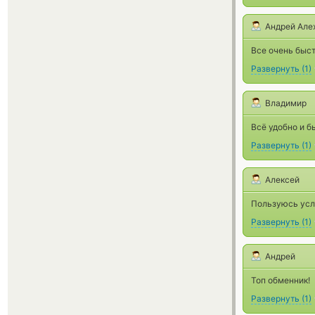
Андрей Але
Все очень быст
Развернуть
(
1
)
Владимир
Всё удобно и б
Развернуть
(
1
)
Алексей
Пользуюсь усл
Развернуть
(
1
)
Андрей
Топ обменник!
Развернуть
(
1
)