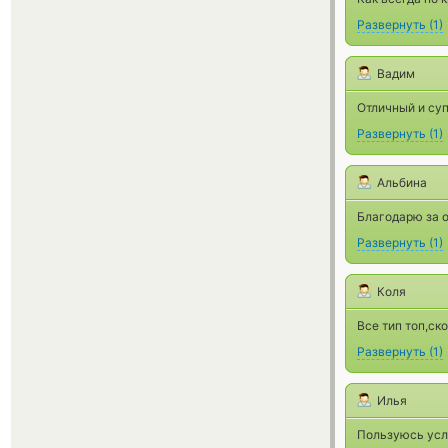
Развернуть
(
1
)
Вадим
Отличный и су
Развернуть
(
1
)
Альбина
Благодарю за о
Развернуть
(
1
)
Коля
Все тип топ,ск
Развернуть
(
1
)
Илья
Пользуюсь усл