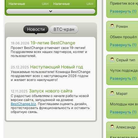
Приветик все к
Наличные
Наличные
UAH
UAH
Развернуть
(
1
)
Роман
Новости
BTC-кран
Обмен прошёл м
19-летие BestChange
19.06.2026
Развернуть
(
1
)
Проект BestChange отмечает свое 19-летие!
Поздравляем всех наших партнеров, коллег и
пользователей.
Серый тип
Наступающий Новый год
25.12.2025
Чуток подождал
Уважаемые пользователи! Команда BestChange
поздравляет всех с наступающим 2026 годом
Развернуть
(
1
)
и желает всего наилучшего!
Запуск нового сайта
12.11.2025
Марат
С радостью объявляем о начале работы новой
версии сайта, запущенной на домене
BestChange.biz
. Приглашаем оценить дизайн,
Молодцы как в
протестировать функциональность и оставить
обратную связь.
Развернуть
(
1
)
Александр
Как всегда по 