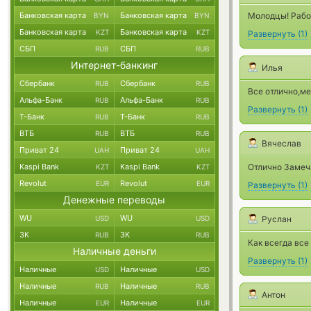
Банковская карта
Банковская карта
Молодцы! Рабо
BYN
BYN
Банковская карта
Банковская карта
KZT
KZT
Развернуть
(
1
)
СБП
СБП
RUB
RUB
Интернет-банкинг
Илья
Сбербанк
Сбербанк
RUB
RUB
Все отлично,ме
Альфа-Банк
Альфа-Банк
RUB
RUB
Развернуть
(
1
)
Т-Банк
Т-Банк
RUB
RUB
ВТБ
ВТБ
RUB
RUB
Вячеслав
Приват 24
Приват 24
UAH
UAH
Kaspi Bank
Kaspi Bank
Отлично Замеч
KZT
KZT
Revolut
Revolut
EUR
EUR
Развернуть
(
1
)
Денежные переводы
WU
WU
USD
USD
Руслан
ЗК
ЗК
RUB
RUB
Как всегда все
Наличные деньги
Развернуть
(
1
)
Наличные
Наличные
USD
USD
Наличные
Наличные
RUB
RUB
Антон
Наличные
Наличные
EUR
EUR