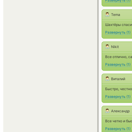
Развернуть
(
1
)
Tema
Шахтёры спаси
Развернуть
(
1
)
Nikit
Все отлично, 
Развернуть
(
1
)
Виталий
Быстро, честно
Развернуть
(
1
)
Александр
Все четко и быс
Развернуть
(
1
)