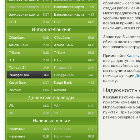
обратитесь к его о
Банковская карта
Банковская карта
BYN
BYN
стадии работы сай
могут предложить ру
Банковская карта
Банковская карта
KZT
KZT
удобном для вас об
СБП
СБП
RUB
RUB
вовремя принять м
исключить его из с
Интернет-банкинг
Зачастую бывает т
Сбербанк
Сбербанк
RUB
RUB
обмена валют через
Альфа-Банк
Альфа-Банк
RUB
RUB
вас возникли затру
Т-Банк
Т-Банк
RUB
RUB
Применяйте
Кальку
ВТБ
ВТБ
RUB
RUB
всегда доступна п
воспользуйтесь фу
Приват 24
Приват 24
UAH
UAH
вы получите сообще
Райффайзен
Райффайзен
UAH
UAH
помощи функции
Дв
валюту.
Kaspi Bank
Kaspi Bank
KZT
KZT
Надежность 
Revolut
Revolut
EUR
EUR
Денежные переводы
Каждый из обменны
при этом команда 
WU
WU
USD
USD
Использование мон
пунктах. При выбор
ЗК
ЗК
RUB
RUB
размер резервов и 
Наличные деньги
Наличные
Наличные
USD
USD
Наличные
Наличные
RUB
RUB