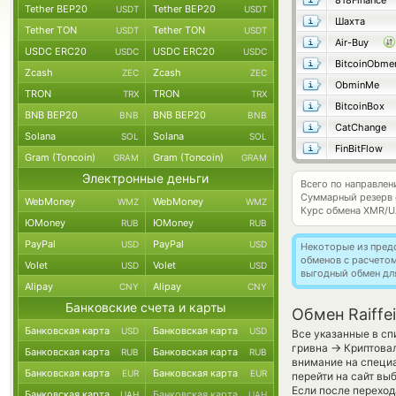
818Finance
Tether BEP20
Tether BEP20
USDT
USDT
Шахта
Tether TON
Tether TON
USDT
USDT
Air-Buy
USDC ERC20
USDC ERC20
USDC
USDC
BitcoinObme
Zcash
Zcash
ZEC
ZEC
ObminMe
TRON
TRON
TRX
TRX
BitcoinBox
BNB BEP20
BNB BEP20
BNB
BNB
CatChange
Solana
Solana
SOL
SOL
FinBitFlow
Gram (Toncoin)
Gram (Toncoin)
GRAM
GRAM
Электронные деньги
Всего по направле
Суммарный резерв
WebMoney
WebMoney
WMZ
WMZ
Курс обмена
XMR/U
ЮMoney
ЮMoney
RUB
RUB
PayPal
PayPal
USD
USD
Некоторые из пред
обменов с расчето
Volet
Volet
USD
USD
выгодный обмен дл
Alipay
Alipay
CNY
CNY
Банковские счета и карты
Обмен Raiffe
Банковская карта
Банковская карта
USD
USD
Все указанные в сп
→
гривна
Криптовал
Банковская карта
Банковская карта
RUB
RUB
внимание на специа
Банковская карта
Банковская карта
EUR
EUR
перейти на сайт вы
Если после переход
Банковская карта
Банковская карта
UAH
UAH