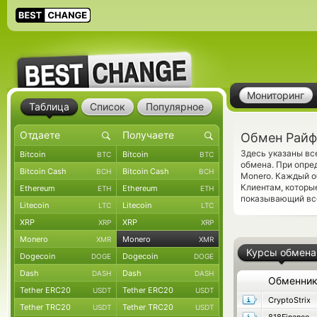
Мониторинг
Таблица
Список
Популярное
Обмен Райф
Здесь указаны вс
Bitcoin
Bitcoin
BTC
BTC
обмена. При опре
Bitcoin Cash
Bitcoin Cash
BCH
BCH
Monero. Каждый о
Клиентам, которы
Ethereum
Ethereum
ETH
ETH
показывающий все
Litecoin
Litecoin
LTC
LTC
XRP
XRP
XRP
XRP
Monero
Monero
XMR
XMR
Курсы обмена
Dogecoin
Dogecoin
DOGE
DOGE
Dash
Dash
DASH
DASH
Обменни
Tether ERC20
Tether ERC20
USDT
USDT
CryptoStrix
Tether TRC20
Tether TRC20
USDT
USDT