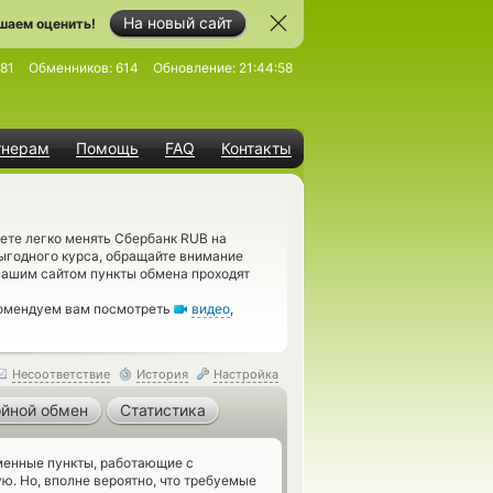
На новый сайт
шаем оценить!
81
Обменников:
614
Обновление:
21:44:58
тнерам
Помощь
FAQ
Контакты
ете легко менять Сбербанк RUB на
ыгодного курса, обращайте внимание
ашим сайтом пункты обмена проходят
комендуем вам посмотреть
видео
,
Несоответствие
История
Настройка
йной обмен
Статистика
енные пункты, работающие с
. Но, вполне вероятно, что требуемые