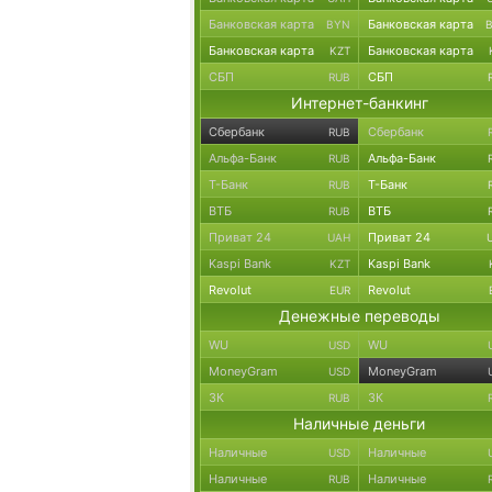
Банковская карта
Банковская карта
BYN
Банковская карта
Банковская карта
KZT
СБП
СБП
RUB
Интернет-банкинг
Сбербанк
Сбербанк
RUB
Альфа-Банк
Альфа-Банк
RUB
Т-Банк
Т-Банк
RUB
ВТБ
ВТБ
RUB
Приват 24
Приват 24
UAH
Kaspi Bank
Kaspi Bank
KZT
Revolut
Revolut
EUR
Денежные переводы
WU
WU
USD
MoneyGram
MoneyGram
USD
ЗК
ЗК
RUB
Наличные деньги
Наличные
Наличные
USD
Наличные
Наличные
RUB