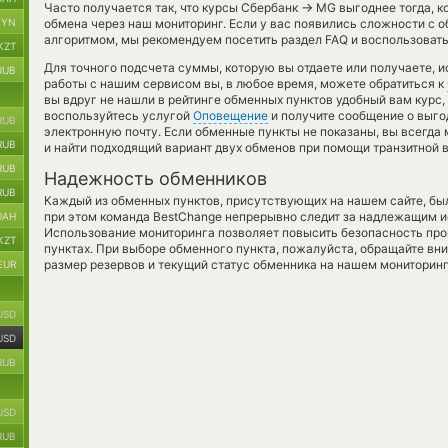
→
Часто получается так, что курсы Сбербанк
MG выгоднее тогда, ко
BYN
обмена через наш мониторинг. Если у вас появились сложности с о
алгоритмом, мы рекомендуем посетить раздел FAQ и воспользовать
KZT
Для точного подсчета суммы, которую вы отдаете или получаете, 
RUB
работы с нашим сервисом вы, в любое время, можете обратиться к
вы вдруг не нашли в рейтинге обменных пунктов удобный вам курс,
воспользуйтесь услугой
Оповещение
и получите сообщение о выгод
RUB
электронную почту. Если обменные пункты не показаны, вы всегд
RUB
и найти подходящий вариант двух обменов при помощи транзитной 
RUB
Надежность обменников
RUB
Каждый из обменных пунктов, присутствующих на нашем сайте, бы
при этом команда BestChange непрерывно следит за надлежащим и
UAH
Использование мониторинга позволяет повысить безопасность пр
KZT
пунктах. При выборе обменного пункта, пожалуйста, обращайте вн
размер резервов и текущий статус обменника на нашем мониторинг
EUR
USD
USD
RUB
USD
RUB