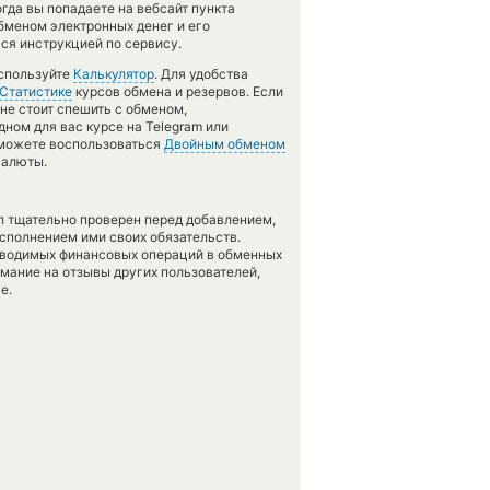
гда вы попадаете на вебсайт пункта
бменом электронных денег и его
ся инструкцией по сервису.
используйте
Калькулятор
. Для удобства
Статистике
курсов обмена и резервов. Если
 не стоит спешить с обменом,
ном для вас курсе на Telegram или
а можете воспользоваться
Двойным обменом
валюты.
л тщательно проверен перед добавлением,
сполнением ими своих обязательств.
оводимых финансовых операций в обменных
имание на отзывы других пользователей,
е.