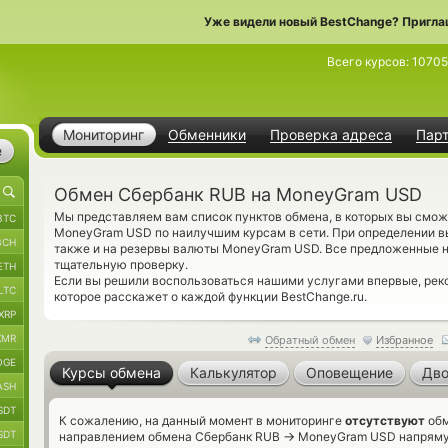
Уже видели новый BestChange? Пригла
Всего курсов:
10705
Мониторинг
Обменники
Проверка адреса
Пар
е
Обмен Сбербанк RUB на MoneyGram USD
Мы представляем вам список пунктов обмена, в которых вы смож
BTC
MoneyGram USD по наилучшим курсам в сети. При определении в
BCH
также и на резервы валюты MoneyGram USD. Все предложенные н
тщательную проверку.
ETH
Если вы решили воспользоваться нашими услугами впервые, ре
LTC
которое расскажет о каждой функции BestChange.ru.
XRP
XMR
Обратный обмен
Избранное
OGE
Курсы обмена
Калькулятор
Оповещение
Дво
ASH
SDT
К сожалению, на данный момент в мониторинге
отсутствуют
обм
SDT
→
направлением обмена Сбербанк RUB
MoneyGram USD напрямую