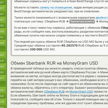
обменные сервисы могут появиться в базе BestChange спустя не
SDT
Можете оставить
заявку на оповещение
, задав интересующие у
SDT
BestChange автоматически уведомил вас при их появлении.
SDC
Также можете ознакомиться с возможными вариантами
двойног
ZEC
→
→
платежную систему: Сбербанк RUB
Money
Транзитная валюта
TRX
Если вам станут известны сервисы, работающие с обменом
Сбер
рады, если сообщите нам, воспользовавшись разделом контакто
BNB
обменные пункты как можно скорее появились в листинге BestC
SOL
Последний раз курсы обмена RUB Сбербанк на USD MG были у на
RAM
Средний курс обмена составлял
95.262570
RUB Сбербанк за
1
U
составлял
200 000
USD MG.
MZ
RUB
Обмен Sberbank RUR на MoneyGram USD
USD
В приведенной таблице вы можете увидеть список пунктов обмена
→
автоматический или ручной обмен карта Сбербанка России
Мани 
USD
внимание на метки, которые иногда располагаются рядом с назван
CNY
перейти на сайт интересующего вас обменника, необходимо всего 
названием. Если после перехода на сайт одного из обменников в
обмена валюты, обратитесь к его оператору. Бывают разнообразные
USD
автоматический обмен
Сбербанк RUB
на
MoneyGram USD
провести 
Если обменять Sber bank online на Money Gram в подходящем для в
RUB
пожалуйста, сообщите нам об этом. Только с вашей помощью мы 
EUR
определим причину проблемы, или же удалим этот пункт обмена ва
UAH