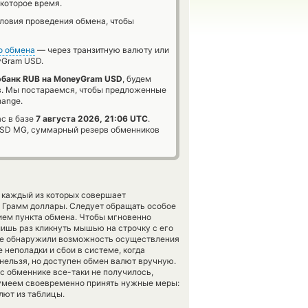
которое время.
словия проведения обмена, чтобы
о обмена
— через транзитную валюту или
Gram USD.
банк RUB на MoneyGram USD
, будем
в. Мы постараемся, чтобы предложенные
hange.
с в базе
7 августа 2026, 21:06 UTC
.
SD MG, суммарный резерв обменников
, каждый из которых совершает
Грамм доллары. Следует обращать особое
ием пункта обмена. Чтобы мгновенно
лишь раз кликнуть мышью на строчку с его
ы не обнаружили возможность осуществления
 неполадки и сбои в системе, когда
нельзя, но доступен обмен валют вручную.
ас обменнике все-таки не получилось,
сумеем своевременно принять нужные меры:
лют из таблицы.