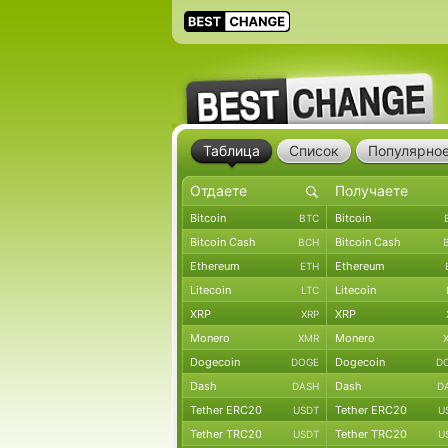
Таблица
Список
Популярно
Bitcoin
Bitcoin
BTC
Bitcoin Cash
Bitcoin Cash
BCH
Ethereum
Ethereum
ETH
Litecoin
Litecoin
LTC
XRP
XRP
XRP
Monero
Monero
XMR
Dogecoin
Dogecoin
DOGE
D
Dash
Dash
DASH
D
Tether ERC20
Tether ERC20
USDT
U
Tether TRC20
Tether TRC20
USDT
U