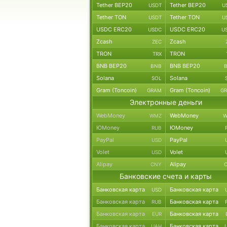
Tether BEP20
Tether BEP20
USDT
U
Tether TON
Tether TON
USDT
U
USDC ERC20
USDC ERC20
USDC
U
Zcash
Zcash
ZEC
TRON
TRON
TRX
BNB BEP20
BNB BEP20
BNB
Solana
Solana
SOL
Gram (Toncoin)
Gram (Toncoin)
GRAM
G
Электронные деньги
WebMoney
WebMoney
WMZ
W
ЮMoney
ЮMoney
RUB
PayPal
PayPal
USD
Volet
Volet
USD
Alipay
Alipay
CNY
Банковские счета и карты
Банковская карта
Банковская карта
USD
Банковская карта
Банковская карта
RUB
Банковская карта
Банковская карта
EUR
Банковская карта
Банковская карта
UAH