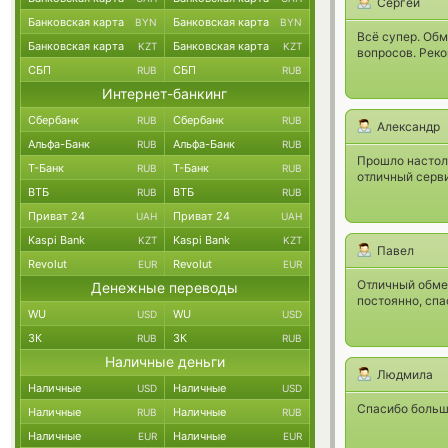
Сергей
Банковская карта
Банковская карта
BYN
BYN
Всё супер. Обм
Банковская карта
Банковская карта
KZT
KZT
вопросов. Реко
СБП
СБП
RUB
RUB
Интернет-банкинг
Сбербанк
Сбербанк
RUB
RUB
Александр
Альфа-Банк
Альфа-Банк
RUB
RUB
Прошло настоль
Т-Банк
Т-Банк
RUB
RUB
отличный серви
ВТБ
ВТБ
RUB
RUB
Приват 24
Приват 24
UAH
UAH
Kaspi Bank
Kaspi Bank
KZT
KZT
Павел
Revolut
Revolut
EUR
EUR
Отличный обмен
Денежные переводы
постоянно, спа
WU
WU
USD
USD
ЗК
ЗК
RUB
RUB
Наличные деньги
Людмила
Наличные
Наличные
USD
USD
Спасибо большо
Наличные
Наличные
RUB
RUB
Наличные
Наличные
EUR
EUR