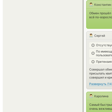
Константин
Обмен прошёл б
всё по-взросл
Сергей
Отсутству
По имеющи
пользоват
Претензия
Совершал обмен
присылать квит
совершил и кри
Развернуть
(
14
Каролина
Самый быстрый 
очень вежливый