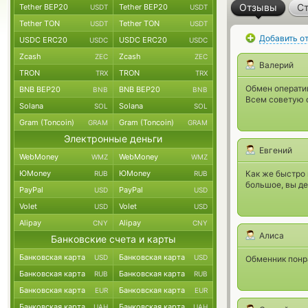
Отзывы
Ст
Tether BEP20
Tether BEP20
USDT
USDT
Tether TON
Tether TON
USDT
USDT
Добавить о
USDC ERC20
USDC ERC20
USDC
USDC
Zcash
Zcash
ZEC
ZEC
Валерий
TRON
TRON
TRX
TRX
Обмен оператив
BNB BEP20
BNB BEP20
BNB
BNB
Всем советую 
Solana
Solana
SOL
SOL
Gram (Toncoin)
Gram (Toncoin)
GRAM
GRAM
Электронные деньги
Евгений
WebMoney
WebMoney
WMZ
WMZ
ЮMoney
ЮMoney
Как же быстро 
RUB
RUB
большое, вы де
PayPal
PayPal
USD
USD
Volet
Volet
USD
USD
Alipay
Alipay
CNY
CNY
Алиса
Банковские счета и карты
Банковская карта
Банковская карта
USD
USD
Обменник понра
Банковская карта
Банковская карта
RUB
RUB
Банковская карта
Банковская карта
EUR
EUR
Банковская карта
Банковская карта
UAH
UAH