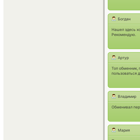
Богдан
Нашел здесь хо
Рекомендую.
Артур
Топ обменник, 
пользоваться 
Владимир
Обменивал перв
Мария