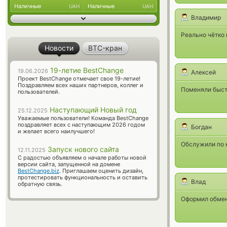
Наличные
Наличные
UAH
UAH
Владимир
Реально чётко 
Новости
BTC-кран
19-летие BestChange
19.06.2026
Алексей
Проект BestChange отмечает свое 19-летие!
Поздравляем всех наших партнеров, коллег и
Поменяли быст
пользователей.
Наступающий Новый год
25.12.2025
Уважаемые пользователи! Команда BestChange
поздравляет всех с наступающим 2026 годом
Богдан
и желает всего наилучшего!
Обслужили по к
Запуск нового сайта
12.11.2025
С радостью объявляем о начале работы новой
версии сайта, запущенной на домене
BestChange.biz
. Приглашаем оценить дизайн,
протестировать функциональность и оставить
Влад
обратную связь.
Оформил обмен 