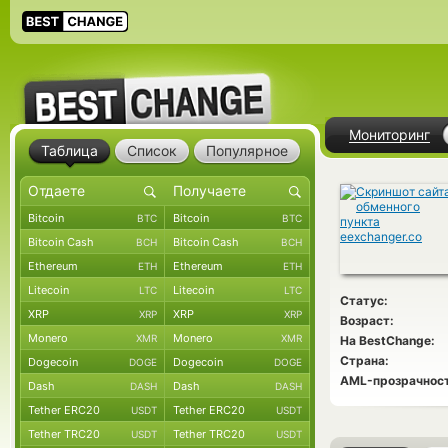
Мониторинг
Таблица
Список
Популярное
Bitcoin
Bitcoin
BTC
BTC
Bitcoin Cash
Bitcoin Cash
BCH
BCH
Ethereum
Ethereum
ETH
ETH
Litecoin
Litecoin
LTC
LTC
Статус:
XRP
XRP
XRP
XRP
Возраст:
Monero
Monero
XMR
XMR
На BestChange:
Страна:
Dogecoin
Dogecoin
DOGE
DOGE
AML-прозрачност
Dash
Dash
DASH
DASH
Tether ERC20
Tether ERC20
USDT
USDT
Tether TRC20
Tether TRC20
USDT
USDT