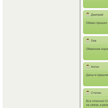
Дмитрий
Обмен прошел б
Лев
Обменник хорош
Антон
Деньги пришли 
Степан
Все отлично! С
на связи, и ре