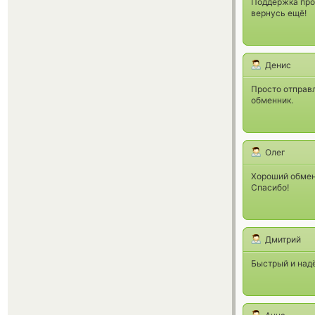
Поддержка прос
вернусь ещё!
Денис
Просто отправл
обменник.
Олег
Хороший обменн
Спасибо!
Дмитрий
Быстрый и над