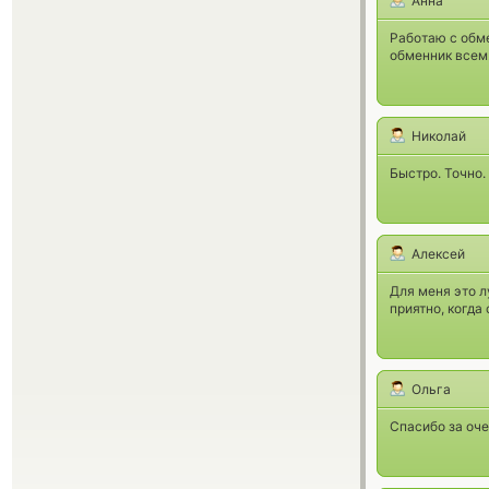
Анна
Работаю с обм
обменник всем
Николай
Быстро. Точно.
Алексей
Для меня это л
приятно, когда
Ольга
Спасибо за оч