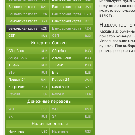
используйте функ
получите оповещени
Банковская карта
Банковская карта
UAH
UAH
можете воспользо
Банковская карта
Банковская карта
BYN
BYN
валюты.
Банковская карта
Банковская карта
KZT
KZT
Надежность 
Банковская карта
Банковская карта
AZN
AZN
Каждый из обменны
СБП
СБП
RUB
RUB
при этом команда 
Использование мон
Интернет-банкинг
пунктах. При выбор
размер резервов и 
Сбербанк
Сбербанк
RUB
RUB
Альфа-Банк
Альфа-Банк
RUB
RUB
Т-Банк
Т-Банк
RUB
RUB
ВТБ
ВТБ
RUB
RUB
Приват 24
Приват 24
UAH
UAH
Kaspi Bank
Kaspi Bank
KZT
KZT
Revolut
Revolut
EUR
EUR
Денежные переводы
WU
WU
USD
USD
ЗК
ЗК
RUB
RUB
Наличные деньги
Наличные
Наличные
USD
USD