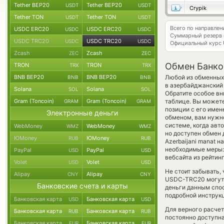
Tether BEP20
Tether BEP20
USDT
USDT
Crypik
Tether TON
Tether TON
USDT
USDT
Всего по направле
USDC ERC20
USDC ERC20
USDC
USDC
Суммарный резерв
USDC TRC20
USDC TRC20
USDC
USDC
Официальный курс
Zcash
Zcash
ZEC
ZEC
Обмен Банко
TRON
TRON
TRX
TRX
BNB BEP20
BNB BEP20
Любой из обменных 
BNB
BNB
в азербайджанский
Solana
Solana
SOL
SOL
Обратите особое вн
Gram (Toncoin)
Gram (Toncoin)
таблице. Вы может
GRAM
GRAM
позиции с его имен
Электронные деньги
обменом, вам нужно
системе, когда ав
WebMoney
WebMoney
WMZ
WMZ
но доступен обмен 
ЮMoney
ЮMoney
RUB
RUB
Azerbaijani manat н
необходимые меры:
PayPal
PayPal
USD
USD
вебсайта из рейтин
Volet
Volet
USD
USD
Не стоит забывать,
Alipay
Alipay
CNY
CNY
USDC-TRC20 могут б
Банковские счета и карты
деньги данным спос
подробной инструкц
Банковская карта
Банковская карта
USD
USD
Для верного расчет
Банковская карта
Банковская карта
RUB
RUB
постоянно доступн
Банковская карта
Банковская карта
EUR
EUR