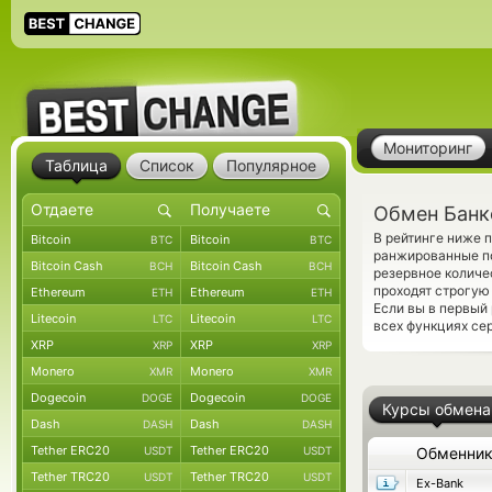
Мониторинг
Таблица
Список
Популярное
Обмен Банк
В рейтинге ниже 
Bitcoin
Bitcoin
BTC
BTC
ранжированные по
Bitcoin Cash
Bitcoin Cash
BCH
BCH
резервное количе
проходят строгую
Ethereum
Ethereum
ETH
ETH
Если вы в первый
Litecoin
Litecoin
LTC
LTC
всех функциях сер
XRP
XRP
XRP
XRP
Monero
Monero
XMR
XMR
Dogecoin
Dogecoin
DOGE
DOGE
Курсы обмена
Dash
Dash
DASH
DASH
Tether ERC20
Tether ERC20
USDT
USDT
Обменни
Tether TRC20
Tether TRC20
USDT
USDT
Ex-Bank