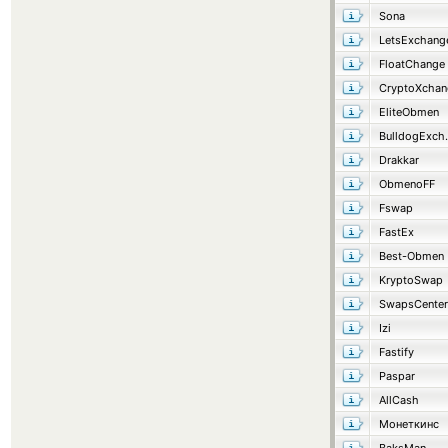
Sona
LetsExchang
FloatChange
CryptoXchan
EliteObmen
Bulld
Drakkar
ObmenoFF
Fswap
FastEx
Best-Obmen
KryptoSwap
SwapsCenter
Izi
Fastify
Paspar
AllCash
Монеткинс