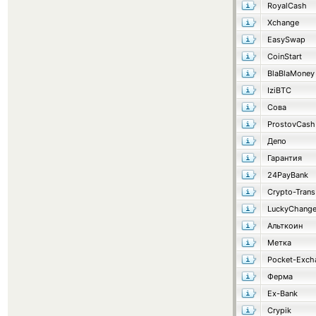
RoyalCash
Xchange
EasySwap
CoinStart
BlaBlaMoney
IziBTC
Сова
ProstovCash
Депо
Гарантия
24PayBank
Crypto-Trans
LuckyChang
Альткоин
Метка
Pocket-Exch
Ферма
Ex-Bank
Crypik