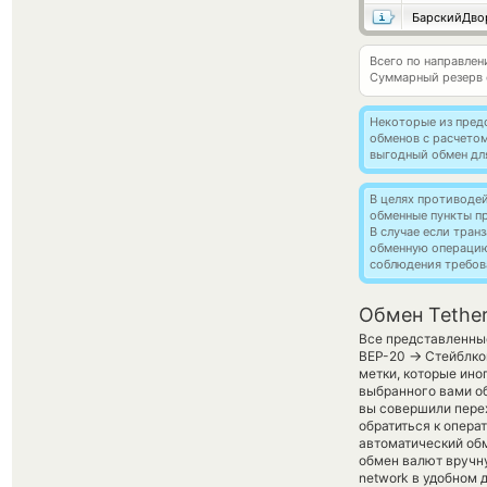
Всего по направлен
Суммарный резерв
Некоторые из пред
обменов с расчето
выгодный обмен дл
В целях противоде
обменные пункты п
В случае если тра
обменную операци
соблюдения требов
Обмен Tethe
Все представленные
→
BEP-20
Стейблкои
метки, которые ино
выбранного вами об
вы совершили пере
обратиться к опера
автоматический о
обмен валют вручную
network в удобном 