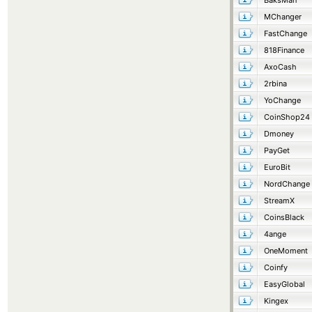
BaksMan
MChanger
FastChange
818Finance
AxoCash
2rbina
YoChange
CoinShop24
Dmoney
PayGet
EuroBit
NordChange
StreamX
CoinsBlack
4ange
OneMoment
Coinfy
EasyGlobal
Kingex