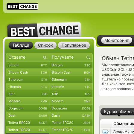
Мониторинг
Таблица
Список
Популярное
Обмен Teth
Мы представляем 
Bitcoin
Bitcoin
BTC
BTC
USDCoin SOL (USD
Bitcoin Cash
Bitcoin Cash
BCH
BCH
внимание также и
тщательно прове
Ethereum
Ethereum
ETH
ETH
Для клиентов, ко
Litecoin
Litecoin
LTC
LTC
которое рассказы
XRP
XRP
XRP
XRP
Monero
Monero
XMR
XMR
Dogecoin
Dogecoin
DOGE
DOGE
Курсы обмена
Dash
Dash
DASH
DASH
Tether ERC20
Tether ERC20
USDT
USDT
Обменни
Tether TRC20
Tether TRC20
USDT
USDT
AlwaysMone