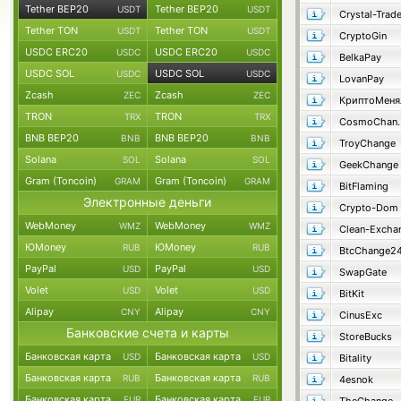
Tether BEP20
Tether BEP20
USDT
USDT
Crystal-Trad
Tether TON
Tether TON
USDT
USDT
CryptoGin
USDC ERC20
USDC ERC20
USDC
USDC
BelkaPay
USDC SOL
USDC SOL
USDC
USDC
LovanPay
Zcash
Zcash
ZEC
ZEC
КриптоМеня
TRON
TRON
TRX
TRX
Cosmo
BNB BEP20
BNB BEP20
BNB
BNB
TroyChange
Solana
Solana
SOL
SOL
GeekChange
Gram (Toncoin)
Gram (Toncoin)
GRAM
GRAM
BitFlaming
Электронные деньги
Crypto-Dom
WebMoney
WebMoney
WMZ
WMZ
Clean-Excha
ЮMoney
ЮMoney
RUB
RUB
BtcChange2
PayPal
PayPal
USD
USD
SwapGate
Volet
Volet
USD
USD
BitKit
Alipay
Alipay
CNY
CNY
CinusExc
Банковские счета и карты
StoreBucks
Банковская карта
Банковская карта
USD
USD
Bitality
Банковская карта
Банковская карта
RUB
RUB
4esnok
Банковская карта
Банковская карта
EUR
EUR