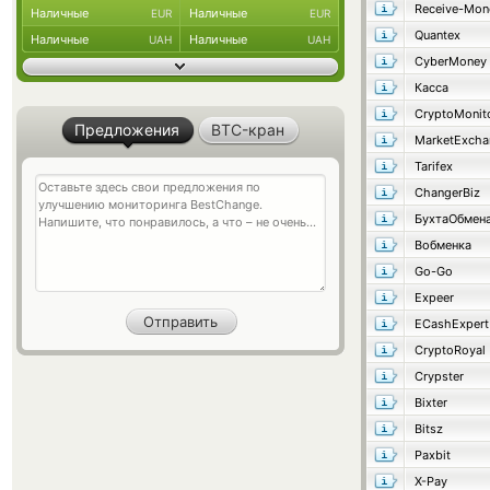
Receive-Mon
Наличные
Наличные
EUR
EUR
Quantex
Наличные
Наличные
UAH
UAH
CyberMoney
Касса
CryptoMonit
Предложения
BTC-кран
MarketExcha
Tarifex
ChangerBiz
БухтаОбмен
Вобменка
Go-Go
Expeer
ECashExpert
CryptoRoyal
Crypster
Bixter
Bitsz
Paxbit
X-Pay