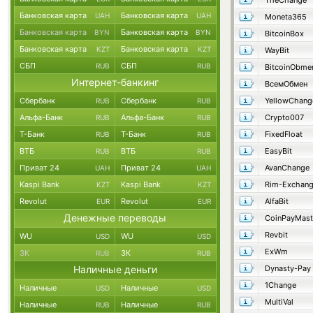
TheChange
Банковская карта
Банковская карта
UAH
UAH
Moneta365
Банковская карта
Банковская карта
BYN
BYN
BitcoinBox
Банковская карта
Банковская карта
KZT
KZT
WayBit
СБП
СБП
RUB
RUB
BitcoinObme
Интернет-банкинг
ВсемОбмен
Сбербанк
Сбербанк
YellowChang
RUB
RUB
Альфа-Банк
Альфа-Банк
Crypto007
RUB
RUB
Т-Банк
Т-Банк
FixedFloat
RUB
RUB
ВТБ
ВТБ
EasyBit
RUB
RUB
Приват 24
Приват 24
AvanChange
UAH
UAH
Kaspi Bank
Kaspi Bank
Rim-Exchan
KZT
KZT
Revolut
Revolut
AlfaBit
EUR
EUR
Денежные переводы
Revbit
WU
WU
USD
USD
ExWm
ЗК
ЗК
RUB
RUB
Наличные деньги
Dynasty-Pay
1Change
Наличные
Наличные
USD
USD
MultiVal
Наличные
Наличные
RUB
RUB