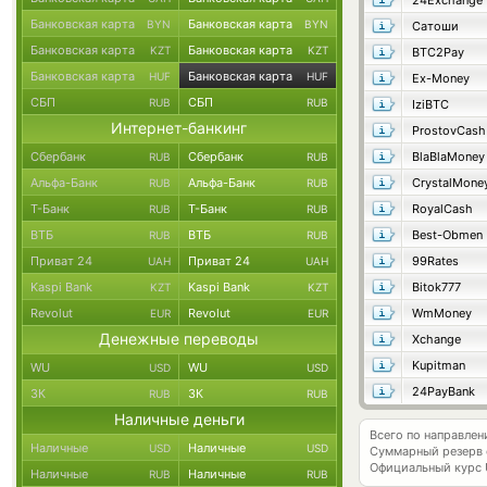
24Exchange
Банковская карта
Банковская карта
BYN
BYN
Сатоши
Банковская карта
Банковская карта
KZT
KZT
BTC2Pay
Банковская карта
Банковская карта
HUF
HUF
Ex-Money
СБП
СБП
RUB
RUB
IziBTC
Интернет-банкинг
ProstovCash
Сбербанк
Сбербанк
BlaBlaMoney
RUB
RUB
Альфа-Банк
Альфа-Банк
CrystalMone
RUB
RUB
Т-Банк
Т-Банк
RoyalCash
RUB
RUB
ВТБ
ВТБ
Best-Obmen
RUB
RUB
Приват 24
Приват 24
99Rates
UAH
UAH
Kaspi Bank
Kaspi Bank
Bitok777
KZT
KZT
Revolut
Revolut
WmMoney
EUR
EUR
Денежные переводы
Xchange
Kupitman
WU
WU
USD
USD
24PayBank
ЗК
ЗК
RUB
RUB
Наличные деньги
Всего по направлен
Наличные
Наличные
USD
USD
Суммарный резерв
Официальный курс
Наличные
Наличные
RUB
RUB