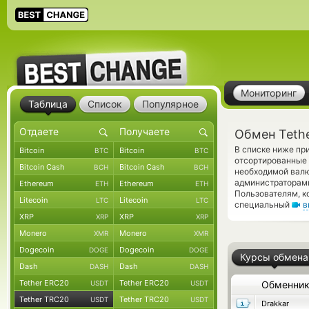
Мониторинг
Таблица
Список
Популярное
Обмен Tethe
В списке ниже пр
Bitcoin
Bitcoin
BTC
BTC
отсортированные 
Bitcoin Cash
Bitcoin Cash
BCH
BCH
необходимой валю
администраторам
Ethereum
Ethereum
ETH
ETH
Пользователям, к
Litecoin
Litecoin
LTC
LTC
специальный
в
XRP
XRP
XRP
XRP
Monero
Monero
XMR
XMR
Dogecoin
Dogecoin
DOGE
DOGE
Курсы обмена
Dash
Dash
DASH
DASH
Tether ERC20
Tether ERC20
USDT
USDT
Обменни
Tether TRC20
Tether TRC20
USDT
USDT
Drakkar