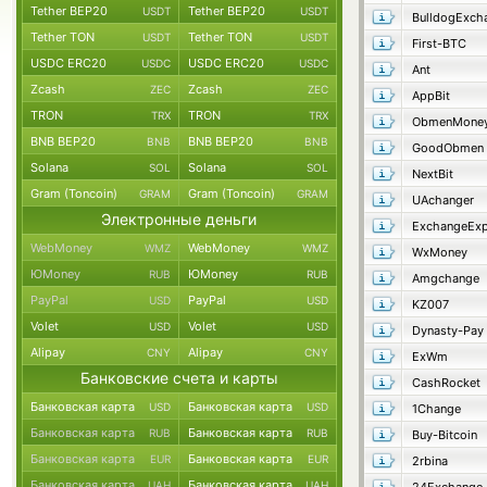
Tether BEP20
Tether BEP20
USDT
USDT
BulldogExch
Tether TON
Tether TON
USDT
USDT
First-BTC
USDC ERC20
USDC ERC20
USDC
USDC
Ant
Zcash
Zcash
ZEC
ZEC
AppBit
TRON
TRON
TRX
TRX
ObmenMone
BNB BEP20
BNB BEP20
BNB
BNB
GoodObmen
Solana
Solana
SOL
SOL
NextBit
Gram (Toncoin)
Gram (Toncoin)
GRAM
GRAM
UAchanger
Электронные деньги
ExchangeExp
WebMoney
WebMoney
WMZ
WMZ
WxMoney
ЮMoney
ЮMoney
RUB
RUB
Amgchange
PayPal
PayPal
USD
USD
KZ007
Volet
Volet
USD
USD
Dynasty-Pay
Alipay
Alipay
CNY
CNY
ExWm
Банковские счета и карты
CashRocket
Банковская карта
Банковская карта
USD
USD
1Change
Банковская карта
Банковская карта
RUB
RUB
Buy-Bitcoin
Банковская карта
Банковская карта
EUR
EUR
2rbina
Банковская карта
Банковская карта
UAH
UAH