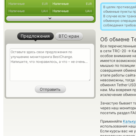
Наличные
Наличные
EUR
EUR
В целях противоде
Наличные
Наличные
UAH
UAH
обменные пункты п
В случае если тра
обменную операци
соблюдения требов
Предложения
BTC-кран
Об обмене T
Все перечисленные 
→
в сети TRC-20
Ка
особое внимание на
имеется возможнос
мышью по позиции с
совершения обмена,
этапе работы сайт
невозможны, тогда 
обменял Tether USDT
нам. Мы вовремя п
исключение обменно
Зачастую бывает т
через наш монитори
посетить раздел FA
Применяйте
Кальку
использования наше
Если курсы вас не 
подходящих курсов 