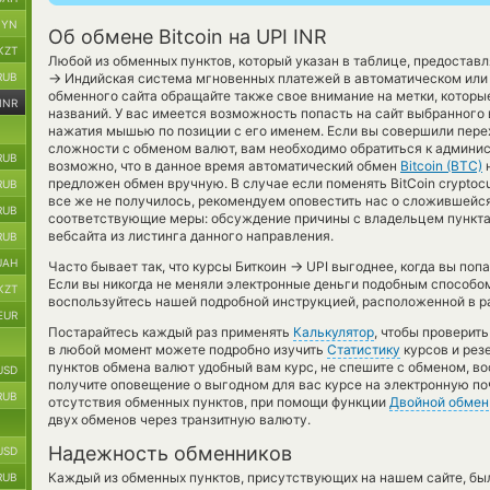
BYN
Об обмене Bitcoin на UPI INR
KZT
Любой из обменных пунктов, который указан в таблице, предостав
→
RUB
Индийская система мгновенных платежей в автоматическом или
обменного сайта обращайте также свое внимание на метки, которые
INR
названий. У вас имеется возможность попасть на сайт выбранног
нажатия мышью по позиции с его именем. Если вы совершили перех
сложности с обменом валют, вам необходимо обратиться к админис
RUB
возможно, что в данное время автоматический обмен
Bitcoin (BTC)
предложен обмен вручную. В случае если поменять BitCoin cryptocurr
RUB
все же не получилось, рекомендуем оповестить нас о сложившейс
RUB
соответствующие меры: обсуждение причины с владельцем пункта
вебсайта из листинга данного направления.
RUB
UAH
→
Часто бывает так, что курсы Биткоин
UPI выгоднее, когда вы попа
Если вы никогда не меняли электронные деньги подобным способом
KZT
воспользуйтесь нашей подробной инструкцией, расположенной в р
EUR
Постарайтесь каждый раз применять
Калькулятор
, чтобы проверит
в любой момент можете подробно изучить
Статистику
курсов и резе
пунктов обмена валют удобный вам курс, не спешите с обменом, в
USD
получите оповещение о выгодном для вас курсе на электронную поч
RUB
отсутствия обменных пунктов, при помощи функции
Двойной обмен
двух обменов через транзитную валюту.
Надежность обменников
USD
Каждый из обменных пунктов, присутствующих на нашем сайте, бы
RUB