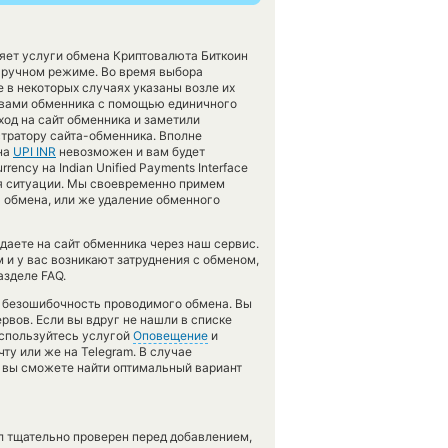
ляет услуги обмена Криптовалюта Биткоин
 ручном режиме. Во время выбора
 в некоторых случаях указаны возле их
о вами обменника с помощью единичного
од на сайт обменника и заметили
тратору сайта-обменника. Вполне
на
UPI INR
невозможен и вам будет
ency на Indian Unified Payments Interface
я ситуации. Мы своевременно примем
 обмена, или же удаление обменного
даете на сайт обменника через наш сервис.
 и у вас возникают затруднения с обменом,
азделе FAQ.
ь безошибочность проводимого обмена. Вы
рвов. Если вы вдруг не нашли в списке
оспользуйтесь услугой
Оповещение
и
ту или же на Telegram. В случае
вы сможете найти оптимальный вариант
л тщательно проверен перед добавлением,