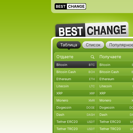
Таблица
Список
Популярно
Bitcoin
Bitcoin
BTC
Bitcoin Cash
Bitcoin Cash
BCH
Ethereum
Ethereum
ETH
Litecoin
Litecoin
LTC
XRP
XRP
XRP
Monero
Monero
XMR
Dogecoin
Dogecoin
DOGE
D
Dash
Dash
DASH
D
Tether ERC20
Tether ERC20
USDT
U
Tether TRC20
Tether TRC20
USDT
U