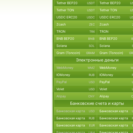
Tether BEP20
Tether BEP20
USDT
U
Tether TON
Tether TON
USDT
U
USDC ERC20
USDC ERC20
USDC
U
Zcash
Zcash
ZEC
TRON
TRON
TRX
BNB BEP20
BNB BEP20
BNB
Solana
Solana
SOL
Gram (Toncoin)
Gram (Toncoin)
GRAM
G
Электронные деньги
WebMoney
WebMoney
WMZ
W
ЮMoney
ЮMoney
RUB
PayPal
PayPal
USD
Volet
Volet
USD
Alipay
Alipay
CNY
Банковские счета и карты
Банковская карта
Банковская карта
USD
Банковская карта
Банковская карта
RUB
Банковская карта
Банковская карта
EUR
Банковская карта
Банковская карта
UAH