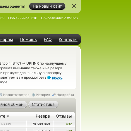
На новый сайт
шаем оценить!
769
Обменников:
616
Обновление:
23:51:26
тнерам
Помощь
FAQ
Контакты
→
itcoin (BTC)
UPI INR по наилучшему
бращая внимание также и на резерв
и проходят доскональную проверку.
 советуем вам просмотреть
видео
,
ange.
Несоответствие
История
Настройка
йной обмен
Статистика
ете
Резерв
Отзывы
▼
3
78 589 869
492
INR UPI