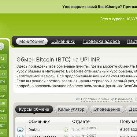
Уже видели новый BestChange? Пригла
Всего курсов:
1060
Мониторинг
Обменники
Проверка адреса
Пар
е
Обмен Bitcoin (BTC) на UPI INR
Здесь приведены все обменные пункты, где вы можете обменять B
BTC
курсу обмена в Интернете. Выберите оптимальный курс обмена, о
BCH
необходимой валюты. Все предложенные нашим сайтом обменник
Если вы решили воспользоваться нашим сервисом в первый раз,
ETH
подробно рассказывающее обо всех возможных функциях BestCh
LTC
XRP
Обратный обмен
Избранное
XMR
Курсы обмена
Калькулятор
Оповещение
Дво
OGE
ASH
Обменник
Отдаете
Получа
SDT
от 0.0077
Drakkar
1
6 397 83
BTC
SDT
от 0.0077