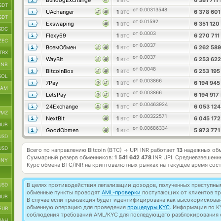
BulldogExchange
1
6 381 711
BTC
SDT
от 0.00313548
UAchanger
1
6 378 60
BTC
SDT
от 0.01592
Exswaping
1
6 351 120
BTC
SDC
от 0.0003
Flexy69
1
6 270 711
BTC
ZEC
от 0.0037
ВсемОбмен
1
6 262 58
BTC
TRX
от 0.0037
WayBit
1
6 253 62
BTC
BNB
от 0.0048
BitcoinBox
1
6 253 19
BTC
SOL
от 0.003866
7Pay
1
6 194 94
BTC
RAM
от 0.003866
LetsPay
1
6 194 917
BTC
от 0.00463924
24Exchange
1
6 053 12
BTC
MZ
от 0.00322571
NextBit
1
6 045 17
BTC
RUB
от 0.00686334
GoodObmen
1
5 973 77
BTC
USD
USD
Всего по направлению Bitcoin (BTC)
UPI INR работает
13
надежных обм
→
Суммарный резерв обменников:
1 541 642 478
INR UPI.
Средневзвешенн
CNY
Курс обмена
BTC/INR
на криптовалютных рынках на текущее время сос
USD
В целях противодействия легализации доходов, полученных преступны
обменные пункты проводят
AML-проверки
поступающих от клиентов тр
RUB
В случае если транзакция будет идентифицирована как высокорискова
обменную операцию для проведения
процедуры KYC
. Информация по K
EUR
соблюдения требований AML/KYC для последующего разблокирования с
UAH