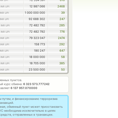
72 534 591
610
INR UPI
1
12 987 066
2468
INR UPI
1 000 000 000
39
INR UPI
92 688 302
247
INR UPI
9
72 482 792
285
INR UPI
2
72 482 792
776
INR UPI
5
79 323 047
2474
INR UPI
5
158 773
292
INR UPI
190 247
647
INR UPI
4
18 000 000
58
INR UPI
2
18 705 000
385
INR UPI
1
23 500 000
50
INR UPI
енных пунктов.
ый курс обмена:
6 323 573.777242
тавляет
6 137 957.070000
м путем, и финансированию терроризма
анзакций.
нная, обменный пункт может приостановить
YC необходима исключительно в целях
редств, отправленных в транзакции.