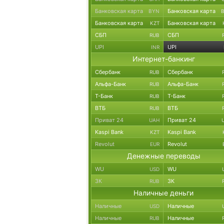
Банковская карта
Банковская карта
BYN
Банковская карта
Банковская карта
KZT
СБП
СБП
RUB
UPI
UPI
INR
Интернет-банкинг
Сбербанк
Сбербанк
RUB
Альфа-Банк
Альфа-Банк
RUB
Т-Банк
Т-Банк
RUB
ВТБ
ВТБ
RUB
Приват 24
Приват 24
UAH
Kaspi Bank
Kaspi Bank
KZT
Revolut
Revolut
EUR
Денежные переводы
WU
WU
USD
ЗК
ЗК
RUB
Наличные деньги
Наличные
Наличные
USD
Наличные
Наличные
RUB