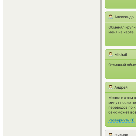
Александр
Обменял крупну
меня на карте.
Mikhail
Отличный обмен
Андрей
Менял в этом о
минут после п
переводов по к
банк может воз
Развернуть
(
1
)
Филипп