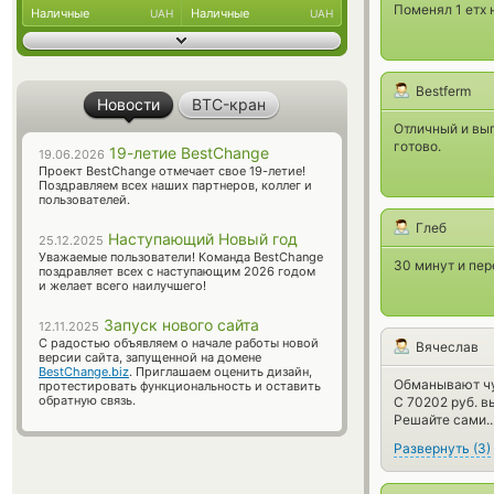
Поменял 1 етх 
Наличные
Наличные
UAH
UAH
Bestferm
Новости
BTC-кран
Отличный и выг
готово.
19-летие BestChange
19.06.2026
Проект BestChange отмечает свое 19-летие!
Поздравляем всех наших партнеров, коллег и
пользователей.
Глеб
Наступающий Новый год
25.12.2025
Уважаемые пользователи! Команда BestChange
30 минут и пер
поздравляет всех с наступающим 2026 годом
и желает всего наилучшего!
Запуск нового сайта
12.11.2025
С радостью объявляем о начале работы новой
Вячеслав
версии сайта, запущенной на домене
BestChange.biz
. Приглашаем оценить дизайн,
Обманывают чу
протестировать функциональность и оставить
обратную связь.
С 70202 руб. в
Решайте сами..
Развернуть
(
3
)