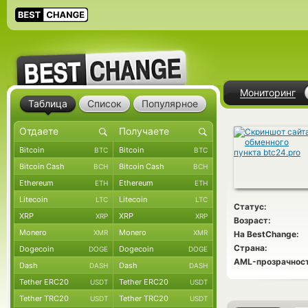
Мониторинг
Таблица
Список
Популярное
Bitcoin
Bitcoin
BTC
BTC
Bitcoin Cash
Bitcoin Cash
BCH
BCH
Ethereum
Ethereum
ETH
ETH
Litecoin
Litecoin
LTC
LTC
Статус:
XRP
XRP
XRP
XRP
Возраст:
Monero
Monero
XMR
XMR
На BestChange:
Страна:
Dogecoin
Dogecoin
DOGE
DOGE
AML-прозрачност
Dash
Dash
DASH
DASH
Tether ERC20
Tether ERC20
USDT
USDT
Tether TRC20
Tether TRC20
USDT
USDT