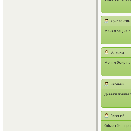
Константин
Менял бтц на с
Максим
Менял Эфир на 
Евгений
Деньги дошли в
Евгений
Обмен был прои