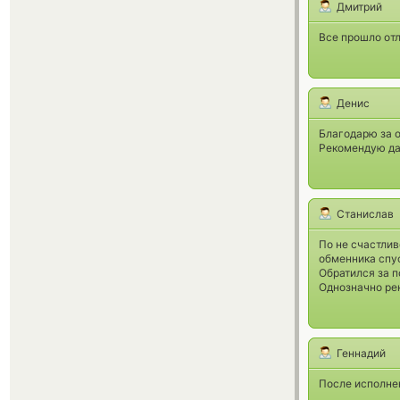
Дмитрий
Все прошло отл
Денис
Благодарю за о
Рекомендую да
Станислав
По не счастлив
обменника спус
Обратился за п
Однозначно рек
Геннадий
После исполнен