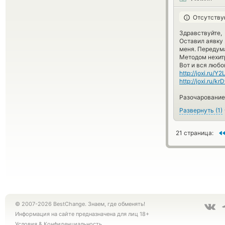
Отсутству
Здравствуйте,
Оставил аявку 
меня. Передума
Методом нехит
Вот и вся люб
http://joxi.ru/
http://joxi.ru/
Разочарование 
Развернуть
(
1
)
21 страница:
© 2007-2026 BestChange. Знаем, где обменять!
Информация на сайте предназначена для лиц 18+
Условия
&
Конфиденциальность