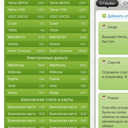
Отзывы
Ст
Tether BEP20
Tether BEP20
USDT
USDT
Tether TON
Tether TON
USDT
USDT
Добавить о
USDC ERC20
USDC ERC20
USDC
USDC
Zcash
Zcash
ZEC
ZEC
Serge
TRON
TRON
TRX
TRX
Выводил биток
BNB BEP20
BNB BEP20
BNB
BNB
быстро
Solana
Solana
SOL
SOL
Gram (Toncoin)
Gram (Toncoin)
GRAM
GRAM
Электронные деньги
Сергей
WebMoney
WebMoney
WMZ
WMZ
ЮMoney
ЮMoney
Огромное спас
RUB
RUB
и отзывчива. Я
PayPal
PayPal
USD
USD
Volet
Volet
USD
USD
Alipay
Alipay
CNY
CNY
Роман
Банковские счета и карты
Банковская карта
Банковская карта
USD
USD
Спасибо огромн
были на связи.
Банковская карта
Банковская карта
RUB
RUB
обмена на мень
Банковская карта
Банковская карта
EUR
EUR
рекомендую их 
обмен!
Банковская карта
Банковская карта
UAH
UAH