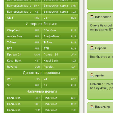
Банковская карта
Банковская карта
BYN
BYN
Банковская карта
Банковская карта
KZT
KZT
Владислав
СБП
СБП
RUB
RUB
Интернет-банкинг
Очень быстро! 
отправки им E
Сбербанк
Сбербанк
RUB
RUB
Альфа-Банк
Альфа-Банк
RUB
RUB
Т-Банк
Т-Банк
RUB
RUB
Сергей
ВТБ
ВТБ
RUB
RUB
Приват 24
Приват 24
UAH
UAH
Все быстро и ч
Kaspi Bank
Kaspi Bank
KZT
KZT
Revolut
Revolut
EUR
EUR
Денежные переводы
Артём
WU
WU
USD
USD
Обменял 1,25 e
ЗК
ЗК
RUB
RUB
вся сумма. Дов
Наличные деньги
Наличные
Наличные
USD
USD
Наличные
Наличные
RUB
RUB
Владимир
Наличные
Наличные
EUR
EUR