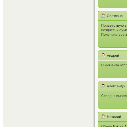
Светлана
Приветствую вс
позднее, и сум
Получила все з
Андрей
С момента отпр
Александр
Сегодня вывел 
Николай
Обмен Бтк на А