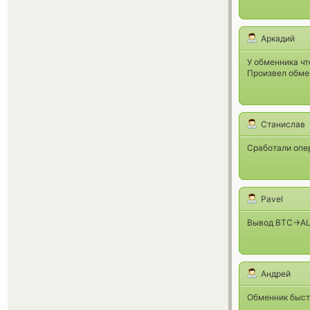
Аркадий
У обменника чт
Произвел обмен
Станислав
Сработали опе
Pavel
Вывод BTC->ALF
Андрей
Обменник быст