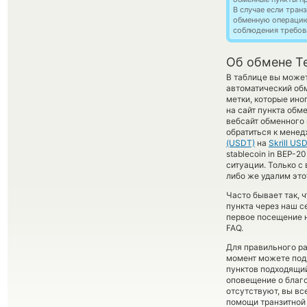
В случае если тра
обменную операци
соблюдения требов
Об обмене Te
В таблице вы может
автоматический об
метки, которые ино
на сайт пункта обм
вебсайт обменного 
обратиться к менед
(USDT)
на
Skrill US
stablecoin in BEP-2
ситуации. Только 
либо же удалим это
Часто бывает так, 
пункта через наш с
первое посещение 
FAQ.
Для правильного ра
момент можете под
пунктов подходящий
оповещение о благо
отсутствуют, вы в
помощи транзитной