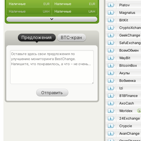
Наличные
Наличные
EUR
EUR
Platov
Наличные
Наличные
UAH
UAH
Magnatus
BitKit
CryptoXchan
GeekChange
Предложения
BTC-кран
SafuExchang
ВсемОбмен
WayBit
BitcoinBox
Акулы
Вобменка
Izi
818Finance
AxoCash
Worldex
24Exchange
Crypcie
AvanChange