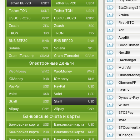
Buy-Bitcoin
Tether BEP20
Tether BEP20
USDT
USDT
BtcChange2
Tether TON
Tether TON
USDT
USDT
2rbina
USDC ERC20
USDC ERC20
USDC
USDC
First-BTC
Zcash
Zcash
ZEC
ZEC
Ant
TRON
TRON
TRX
TRX
AppBit
BNB BEP20
BNB BEP20
BNB
BNB
GoodObmen
Solana
Solana
SOL
SOL
NextBit
Gram (Toncoin)
Gram (Toncoin)
GRAM
GRAM
UAchanger
Электронные деньги
MultiVal
WebMoney
WebMoney
WMZ
WMZ
ObmenMone
ЮMoney
ЮMoney
RUB
RUB
ObmenoFF
PayPal
PayPal
USD
USD
FastEx
Volet
Volet
USD
USD
Dynasty-Pay
Skrill
Skrill
USD
USD
W-Box
Alipay
Alipay
CNY
CNY
BTC2Pay
Банковские счета и карты
1WM
Банковская карта
Банковская карта
USD
USD
BTCconverti
Банковская карта
Банковская карта
RUB
RUB
1Change
Банковская карта
Банковская карта
EUR
EUR