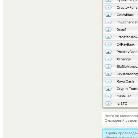
OpenChange
Crypto-Polis
CoinsBlack
ImExchanger
0xbc1
TransferBank
24PayBank
ProstovCash
Xchange
BlaBlaMoney
CrystalMone
RoyalCash
Crypto-Trans
Cash-Bit
IziBTC
Всего по направлен
Суммарный резерв
В целях противоде
обменные пункты п