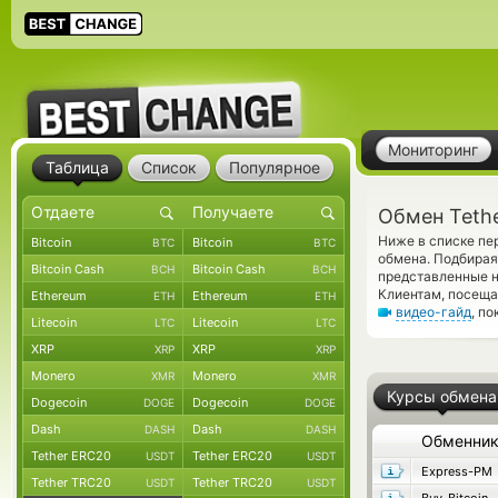
Мониторинг
Таблица
Список
Популярное
Обмен Tethe
Ниже в списке пе
Bitcoin
Bitcoin
BTC
BTC
обмена. Подбирая 
Bitcoin Cash
Bitcoin Cash
BCH
BCH
представленные 
Клиентам, посеща
Ethereum
Ethereum
ETH
ETH
видео-гайд
, п
Litecoin
Litecoin
LTC
LTC
XRP
XRP
XRP
XRP
Monero
Monero
XMR
XMR
Курсы обмена
Dogecoin
Dogecoin
DOGE
DOGE
Dash
Dash
DASH
DASH
Обменни
Tether ERC20
Tether ERC20
USDT
USDT
Express-PM
Tether TRC20
Tether TRC20
USDT
USDT