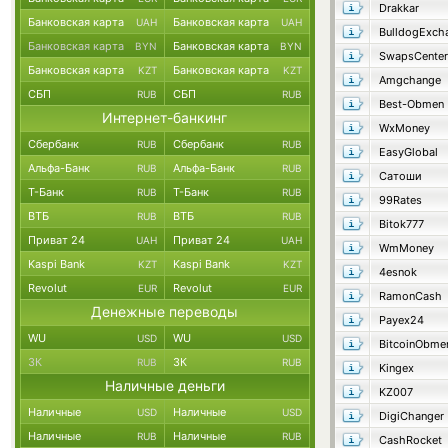
Drakkar
Банковская карта
Банковская карта
UAH
UAH
BulldogExch
Банковская карта
Банковская карта
BYN
BYN
SwapsCenter
Банковская карта
Банковская карта
KZT
KZT
Amgchange
СБП
СБП
RUB
RUB
Best-Obmen
Интернет-банкинг
WxMoney
Сбербанк
Сбербанк
RUB
RUB
EasyGlobal
Альфа-Банк
Альфа-Банк
RUB
RUB
Сатоши
Т-Банк
Т-Банк
RUB
RUB
99Rates
ВТБ
ВТБ
RUB
RUB
Bitok777
Приват 24
Приват 24
UAH
UAH
WmMoney
Kaspi Bank
Kaspi Bank
KZT
KZT
4esnok
Revolut
Revolut
EUR
EUR
RamonCash
Денежные переводы
Payex24
WU
WU
USD
USD
BitcoinObme
ЗК
ЗК
RUB
RUB
Kingex
Наличные деньги
KZ007
Наличные
Наличные
USD
USD
DigiChanger
Наличные
Наличные
RUB
RUB
CashRocket