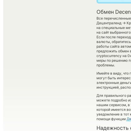
Обмен Decent
Все перечисленные
→
Децентраленд
Кр
на специальные мет
на сайт выбранного
Если после перехо
валюты, обратитесь
работы сайта авто
предложить обмен в
cryptocurrency на 0
меры по решению пр
проблемы.
Имейте в виду, что
могут быть интерес
электронные деньг
инструкцией, распо
Для правильного ра
можете подробно и
нашим сервисом, в
которой имеется во
уведомление в тот 
помощи функции
Дв
Надежность 