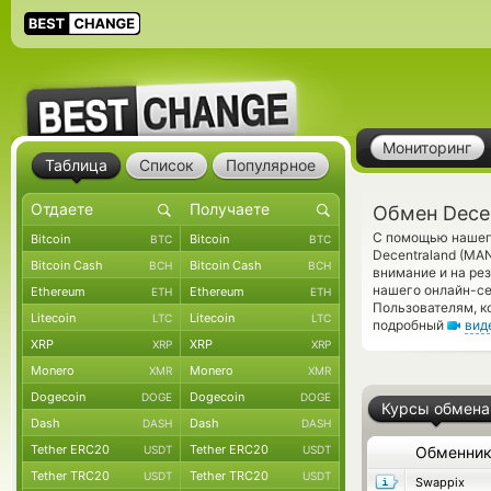
Мониторинг
Таблица
Список
Популярное
Обмен Decen
С помощью нашего
Bitcoin
Bitcoin
BTC
BTC
Decentraland (MA
Bitcoin Cash
Bitcoin Cash
BCH
BCH
внимание и на ре
нашего онлайн-се
Ethereum
Ethereum
ETH
ETH
Пользователям, к
Litecoin
Litecoin
LTC
LTC
подробный
вид
XRP
XRP
XRP
XRP
Monero
Monero
XMR
XMR
Dogecoin
Dogecoin
DOGE
DOGE
Курсы обмена
Dash
Dash
DASH
DASH
Tether ERC20
Tether ERC20
USDT
USDT
Обменни
Tether TRC20
Tether TRC20
USDT
USDT
Swappix