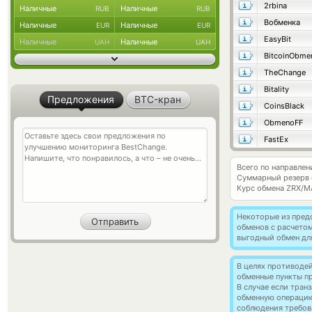
2rbina
Наличные
Наличные
RUB
RUB
Вобменка
Наличные
Наличные
EUR
EUR
EasyBit
Наличные
Наличные
UAH
UAH
BitcoinObme
TheChange
Bitality
Предложения
BTC-кран
CoinsBlack
ObmenoFF
FastEx
Всего по направлен
Суммарный резерв
Курс обмена
ZRX/M
Некоторые из пред
обменов с расчето
выгодный обмен дл
В целях противоде
обменные пункты п
В случае если тра
обменную операци
соблюдения требов