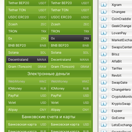
Tether BEP20
Tether BEP20
USDT
USDT
Xgram
Tether TON
Tether TON
USDT
USDT
Changee
USDC ERC20
USDC ERC20
USDC
USDC
CoinCraddle
Zcash
Zcash
ZEC
ZEC
GeekChange
TRON
TRON
TRX
TRX
LovanPay
0x
0x
ZRX
ZRX
MarketExcha
BNB BEP20
BNB BEP20
BNB
BNB
SwapsCenter
Solana
Solana
SOL
SOL
Bitsz
Decentraland
Decentraland
MANA
MANA
AlfaBit
Gram (Toncoin)
Gram (Toncoin)
GRAM
GRAM
Tarifex
Электронные деньги
Revbit
WebMoney
WebMoney
WMZ
WMZ
SwapGate
ЮMoney
ЮMoney
RUB
RUB
ChangeHero
PayPal
PayPal
USD
USD
CryptoMonit
Volet
Volet
USD
USD
KryptoSwap
Alipay
Alipay
CNY
CNY
Expeer
Банковские счета и карты
GoExme
Банковская карта
Банковская карта
USD
USD
LetsExchang
Банковская карта
Банковская карта
RUB
RUB