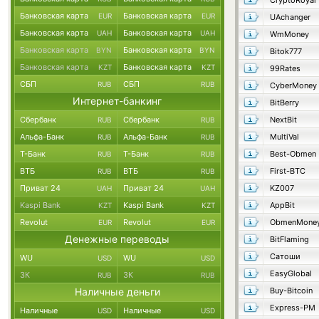
CryptoRoyal
Банковская карта
Банковская карта
EUR
EUR
UAchanger
Банковская карта
Банковская карта
UAH
UAH
WmMoney
Банковская карта
Банковская карта
BYN
BYN
Bitok777
Банковская карта
Банковская карта
KZT
KZT
99Rates
СБП
СБП
RUB
RUB
CyberMoney
Интернет-банкинг
BitBerry
Сбербанк
Сбербанк
NextBit
RUB
RUB
Альфа-Банк
Альфа-Банк
MultiVal
RUB
RUB
Т-Банк
Т-Банк
Best-Obmen
RUB
RUB
ВТБ
ВТБ
First-BTC
RUB
RUB
Приват 24
Приват 24
KZ007
UAH
UAH
Kaspi Bank
Kaspi Bank
AppBit
KZT
KZT
Revolut
Revolut
ObmenMone
EUR
EUR
Денежные переводы
BitFlaming
Сатоши
WU
WU
USD
USD
EasyGlobal
ЗК
ЗК
RUB
RUB
Наличные деньги
Buy-Bitcoin
Express-PM
Наличные
Наличные
USD
USD