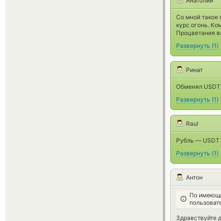
Анатолий
Со мной такое 
курс огонь. Ко
Процветания в
Развернуть
(
1
)
Ринат
Обменял USDT н
Развернуть
(
1
)
Raul
Рубль — USDT ш
Развернуть
(
1
)
Антон
По имеющи
пользоват
Здравствуйте д