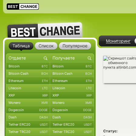
Мониторинг
Таблица
Список
Популярное
Bitcoin
Bitcoin
BTC
BTC
Bitcoin Cash
Bitcoin Cash
BCH
BCH
Ethereum
Ethereum
ETH
ETH
Litecoin
Litecoin
LTC
LTC
XRP
XRP
XRP
XRP
Monero
Monero
XMR
XMR
Dogecoin
Dogecoin
DOGE
DOGE
Dash
Dash
DASH
DASH
Tether ERC20
Tether ERC20
USDT
USDT
Статус:
Tether TRC20
Tether TRC20
USDT
USDT