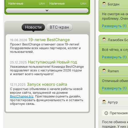
Наличные
Наличные
UAH
UAH
Богдан
Не смотря на о
проблему. Очен
Развернуть
(
1
)
Новости
BTC-кран
19-летие BestChange
Лазизбек Б
19.06.2026
Проект BestChange отмечает свое 19-летие!
Поздравляем всех наших партнеров, коллег и
Всё чётко, в с
пользователей.
Развернуть
(
1
)
Наступающий Новый год
25.12.2025
Уважаемые пользователи! Команда BestChange
поздравляет всех с наступающим 2026 годом
Ramen
и желает всего наилучшего!
Отличный обмен
Запуск нового сайта
12.11.2025
Развернуть
(
1
)
С радостью объявляем о начале работы новой
версии сайта, запущенной на домене
BestChange.biz
. Приглашаем оценить дизайн,
протестировать функциональность и оставить
Артур
обратную связь.
Претензия
После обмена 
порядке. У них