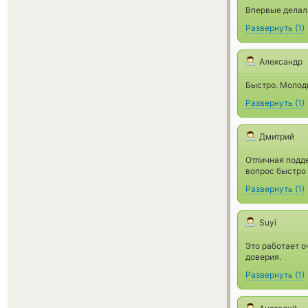
Впервые делала
Развернуть
(
1
)
Александр
Быстро. Молод
Развернуть
(
1
)
Дмитрий
Отличная подде
вопрос быстро 
Развернуть
(
1
)
Suyi
Это работает 
доверия.
Развернуть
(
1
)