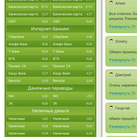
Artem
Банковская карта
Банковская карта
BYN
BYN
Все отлично. Б
Банковская карта
Банковская карта
KZT
KZT
решили. Реком
СБП
СБП
RUB
RUB
Развернуть
(
1
)
Интернет-банкинг
Сбербанк
Сбербанк
RUB
RUB
Dimitry
Альфа-Банк
Альфа-Банк
RUB
RUB
Т-Банк
Т-Банк
RUB
RUB
Обмен произош
ВТБ
ВТБ
RUB
RUB
Развернуть
(
1
)
Приват 24
Приват 24
UAH
UAH
Kaspi Bank
Kaspi Bank
KZT
KZT
Дмитрий
Revolut
Revolut
EUR
EUR
Очень нервнича
Денежные переводы
Развернуть
(
1
)
WU
WU
USD
USD
ЗК
ЗК
RUB
RUB
Георгий
Наличные деньги
обмен прошёл б
Наличные
Наличные
USD
USD
Наличные
Наличные
RUB
RUB
Развернуть
(
1
)
Наличные
Наличные
EUR
EUR