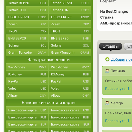
Возраст:
Tether BEP20
Tether BEP20
USDT
USDT
Tether TON
Tether TON
USDT
USDT
На BestChange:
USDC ERC20
USDC ERC20
Страна:
USDC
USDC
AML-прозрачност
Zcash
Zcash
ZEC
ZEC
TRON
TRON
TRX
TRX
BNB BEP20
BNB BEP20
BNB
BNB
Solana
Solana
SOL
SOL
Отзывы
Ст
Gram (Toncoin)
Gram (Toncoin)
GRAM
GRAM
Электронные деньги
Добавить о
WebMoney
WebMoney
WMZ
WMZ
Татьяна
ЮMoney
ЮMoney
RUB
RUB
Отличная работ
PayPal
PayPal
USD
USD
Volet
Volet
Развернуть
(
1
)
USD
USD
Alipay
Alipay
CNY
CNY
Банковские счета и карты
Serega
Банковская карта
Банковская карта
USD
USD
Все четко, был 
Банковская карта
Банковская карта
RUB
RUB
Развернуть
(
1
)
Банковская карта
Банковская карта
EUR
EUR
Банковская карта
Банковская карта
UAH
UAH