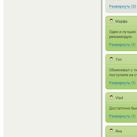
Развернуть
(
3
)
Марфа
Один и лучших
рекомендую.
Развернуть
(
1
)
Tim
Обменивал с ти
поступили на с
Развернуть
(
1
)
Vlad
Достаточно быс
Развернуть
(
1
)
Яна