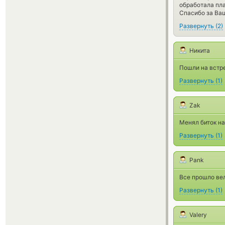
обработала пл
Спасибо за Ваш
Развернуть
(
2
)
Никита
Пошли на встре
Развернуть
(
1
)
Zak
Менял биток на
Развернуть
(
1
)
Pank
Все прошло ве
Развернуть
(
1
)
Valery