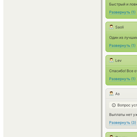
Быстрый и ловк
Развернуть
(
1
)
Saoli
Один из лучших
Развернуть
(
1
)
Lev
Спасибо! Все о
Развернуть
(
1
)
Аз
Вопрос ус
Выплаты нет у
Развернуть
(
3
)