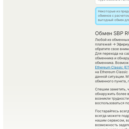
Некоторые из пред
обменов с расчето
выгодный обмен дл
Обмен SBP RU
Любой из обменных 
→
платежей
Эфириу
обратите свое вним
Для перехода на са
обменника и обнару
обменника. Возможн
Ethereum Classic (E
на Ethereum Classi
данной ситуации. 
обменного пункта, 
Спешим заметить, 
обнаружить более 
возникли трудности
воспользоваться п
Постарайтесь всег
всегда можете под
нашим сервисом, в
возможность задать