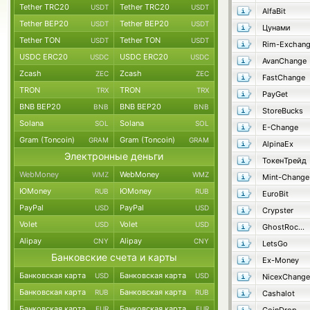
Tether TRC20
Tether TRC20
USDT
USDT
AlfaBit
Tether BEP20
Tether BEP20
USDT
USDT
Цунами
Tether TON
Tether TON
USDT
USDT
Rim-Exchan
USDC ERC20
USDC ERC20
USDC
USDC
AvanChange
Zcash
Zcash
ZEC
ZEC
FastChange
TRON
TRON
TRX
TRX
PayGet
BNB BEP20
BNB BEP20
BNB
BNB
StoreBucks
Solana
Solana
SOL
SOL
E-Change
Gram (Toncoin)
Gram (Toncoin)
GRAM
GRAM
AlpinaEx
Электронные деньги
ТокенТрейд
WebMoney
WebMoney
WMZ
WMZ
Mint-Change
ЮMoney
ЮMoney
RUB
RUB
EuroBit
PayPal
PayPal
USD
USD
Crypster
Volet
Volet
USD
USD
GhostRocket
Alipay
Alipay
CNY
CNY
LetsGo
Банковские счета и карты
Ex-Money
Банковская карта
Банковская карта
USD
USD
NicexChange
Банковская карта
Банковская карта
RUB
RUB
Cashalot
Банковская карта
Банковская карта
EUR
EUR