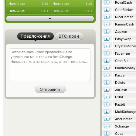
RoyalCash
Наличные
Наличные
EUR
EUR
CoinBlinker
Наличные
Наличные
UAH
UAH
NiceObmen
RamonCash
Даркен
Предложения
BTC-кран
EasySwap
CrystalMone
Гарантия
GramBit
BlaBlaMoney
Касса
Delets
AllCash
ExBit
Paxbit
MultiXchang
AbcObmen
Xchange
Сова