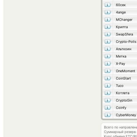
60сек
4ange
MChanger
Крипта
SwapSfera
Crypto-Polis
Альткоин
Метка
X-Pay
OneMoment
CoinStart
Tuco
Котлета
CryptoGin
Coinfy
CyberMoney
Всего по направле
Суммарный резерв
Курс обмена
ETC/R