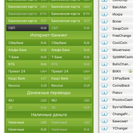
CoinDrop
Банковская карта
Банковская карта
UAH
UAH
BaksMan
Банковская карта
Банковская карта
BYN
BYN
Искра
Банковская карта
Банковская карта
KZT
KZT
Bixter
СБП
СБП
RUB
RUB
SwapCoin
Интернет-банкинг
FreeChange
Сбербанк
Сбербанк
CoolCoin
RUB
RUB
Альфа-Банк
Альфа-Банк
Монеткинс
RUB
RUB
Т-Банк
Т-Банк
SpbWMCash
RUB
RUB
ВТБ
ВТБ
BullsChange
RUB
RUB
Приват 24
Приват 24
BitKit
UAH
UAH
Kaspi Bank
Kaspi Bank
24PayBank
KZT
KZT
Revolut
Revolut
CoinsBlack
EUR
EUR
Денежные переводы
Platov
ProstovCash
WU
WU
USD
USD
БухтаОбмен
ЗК
ЗК
RUB
RUB
Наличные деньги
ChangeProject
Банкомат
Наличные
Наличные
USD
USD
YChanger
Наличные
Наличные
RUB
RUB