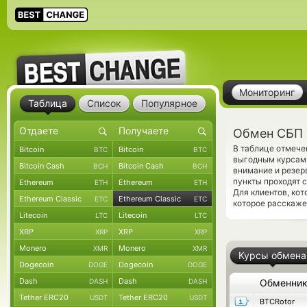
Мониторинг
Таблица
Список
Популярное
Обмен СБП R
В таблице отмече
Bitcoin
Bitcoin
BTC
BTC
выгодным курсам 
Bitcoin Cash
Bitcoin Cash
BCH
BCH
внимание и резер
пункты проходят 
Ethereum
Ethereum
ETH
ETH
Для клиентов, ко
Ethereum Classic
Ethereum Classic
ETC
ETC
которое расскажет
Litecoin
Litecoin
LTC
LTC
XRP
XRP
XRP
XRP
Monero
Monero
XMR
XMR
Курсы обмена
Dogecoin
Dogecoin
DOGE
DOGE
Dash
Dash
DASH
DASH
Обменни
Tether ERC20
Tether ERC20
USDT
USDT
BTCRotor