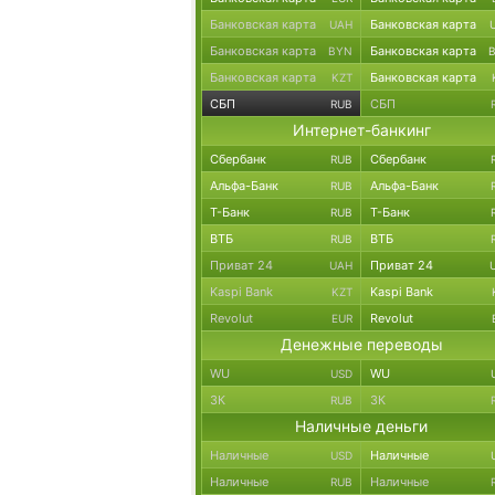
Банковская карта
Банковская карта
UAH
Банковская карта
Банковская карта
BYN
Банковская карта
Банковская карта
KZT
СБП
СБП
RUB
Интернет-банкинг
Сбербанк
Сбербанк
RUB
Альфа-Банк
Альфа-Банк
RUB
Т-Банк
Т-Банк
RUB
ВТБ
ВТБ
RUB
Приват 24
Приват 24
UAH
Kaspi Bank
Kaspi Bank
KZT
Revolut
Revolut
EUR
Денежные переводы
WU
WU
USD
ЗК
ЗК
RUB
Наличные деньги
Наличные
Наличные
USD
Наличные
Наличные
RUB