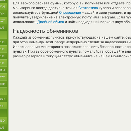
Для верного расчета суммы, которую вы получаете или отдаете, п
UAH
мониторинге всегда доступна точная
Статистика
курсов и резервов
воспользуйтесь функцией
Оповещение
– задайте свои условия, и 
BYN
получите уведомление на электронную почту или Telegram. Если пу
KZT
использовать
Двойной обмен
и найти подходящий вариант двух об
RUB
Надежность обменников
Каждый из обменных пунктов, присутствующих на нашем сайте, бы
при этом команда BestChange непрерывно следит за надлежащим и
RUB
Использование мониторинга позволяет повысить безопасность пр
RUB
пунктах. При выборе обменного пункта, пожалуйста, обращайте вн
размер резервов и текущий статус обменника на нашем мониторинг
RUB
RUB
UAH
KZT
EUR
USD
RUB
USD
RUB