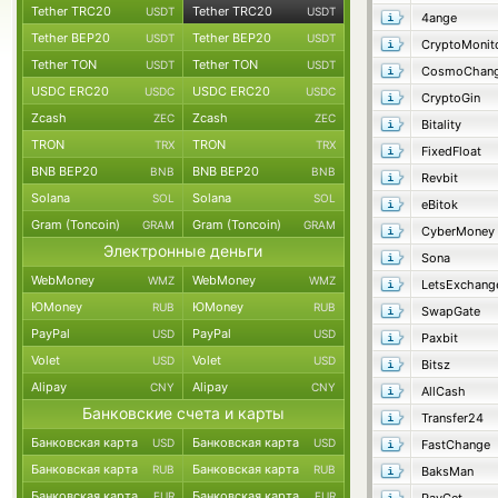
Tether TRC20
Tether TRC20
USDT
USDT
4ange
Tether BEP20
Tether BEP20
USDT
USDT
CryptoMonit
Tether TON
Tether TON
USDT
USDT
CosmoChang
USDC ERC20
USDC ERC20
USDC
USDC
CryptoGin
Zcash
Zcash
ZEC
ZEC
Bitality
TRON
TRON
TRX
TRX
FixedFloat
BNB BEP20
BNB BEP20
BNB
BNB
Revbit
Solana
Solana
SOL
SOL
eBitok
Gram (Toncoin)
Gram (Toncoin)
GRAM
GRAM
CyberMoney
Электронные деньги
Sona
WebMoney
WebMoney
WMZ
WMZ
LetsExchang
ЮMoney
ЮMoney
RUB
RUB
SwapGate
PayPal
PayPal
USD
USD
Paxbit
Volet
Volet
USD
USD
Bitsz
Alipay
Alipay
CNY
CNY
AllCash
Банковские счета и карты
Transfer24
Банковская карта
Банковская карта
USD
USD
FastChange
Банковская карта
Банковская карта
RUB
RUB
BaksMan
Банковская карта
Банковская карта
EUR
EUR