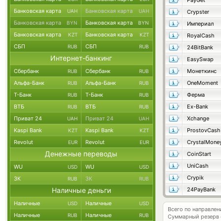
PayGet
Банковская карта
Банковская карта
UAH
UAH
Crypster
Банковская карта
Банковская карта
BYN
BYN
Империал
Банковская карта
Банковская карта
KZT
KZT
RoyalCash
СБП
СБП
RUB
RUB
24BitBank
Интернет-банкинг
EasySwap
Сбербанк
Сбербанк
Монеткинс
RUB
RUB
Альфа-Банк
Альфа-Банк
OneMoment
RUB
RUB
Т-Банк
Т-Банк
Ферма
RUB
RUB
ВТБ
ВТБ
Ex-Bank
RUB
RUB
Приват 24
Приват 24
Xchange
UAH
UAH
Kaspi Bank
Kaspi Bank
ProstovCash
KZT
KZT
Revolut
Revolut
CrystalMone
EUR
EUR
Денежные переводы
CoinStart
UniCash
WU
WU
USD
USD
Crypik
ЗК
ЗК
RUB
RUB
Наличные деньги
24PayBank
Наличные
Наличные
USD
USD
Всего по направлен
Наличные
Наличные
RUB
RUB
Суммарный резерв