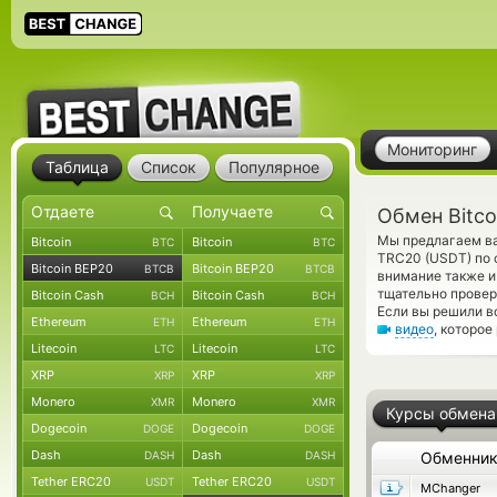
Мониторинг
Таблица
Список
Популярное
Обмен Bitco
Мы предлагаем вам
Bitcoin
Bitcoin
BTC
BTC
TRC20 (USDT) по 
Bitcoin BEP20
Bitcoin BEP20
BTCB
BTCB
внимание также и
тщательно прове
Bitcoin Cash
Bitcoin Cash
BCH
BCH
Если вы решили в
Ethereum
Ethereum
ETH
ETH
видео
, которо
Litecoin
Litecoin
LTC
LTC
XRP
XRP
XRP
XRP
Monero
Monero
XMR
XMR
Курсы обмена
Dogecoin
Dogecoin
DOGE
DOGE
Dash
Dash
DASH
DASH
Обменни
Tether ERC20
Tether ERC20
USDT
USDT
MChanger