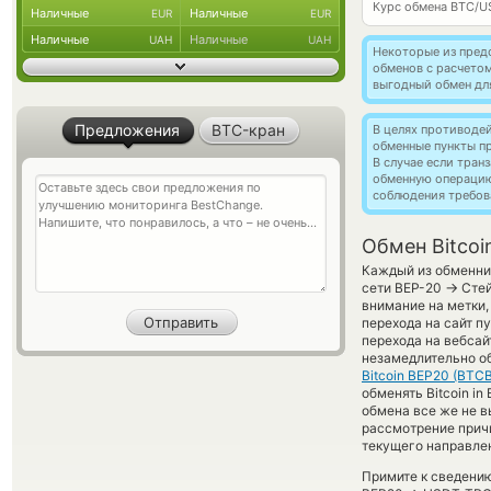
Курс обмена
BTC/U
Наличные
Наличные
EUR
EUR
Наличные
Наличные
UAH
UAH
Некоторые из пред
обменов с расчето
выгодный обмен дл
Предложения
BTC-кран
В целях противоде
обменные пункты п
В случае если тра
обменную операци
соблюдения требов
Обмен Bitcoi
Каждый из обменник
→
сети BEP-20
Стей
внимание на метки,
перехода на сайт п
перехода на вебса
незамедлительно об
Bitcoin BEP20 (BTCB
обменять Bitcoin in
обмена все же не 
рассмотрение причи
текущего направле
Примите к сведению