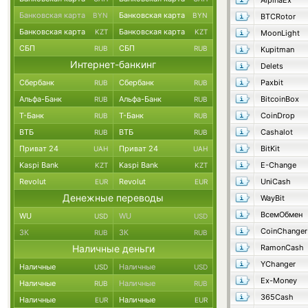
AlpinaEx
Банковская карта
Банковская карта
BYN
BYN
BTCRotor
Банковская карта
Банковская карта
KZT
KZT
MoonLight
СБП
СБП
RUB
RUB
Kupitman
Интернет-банкинг
Delets
Сбербанк
Сбербанк
Paxbit
RUB
RUB
Альфа-Банк
Альфа-Банк
BitcoinBox
RUB
RUB
Т-Банк
Т-Банк
CoinDrop
RUB
RUB
ВТБ
ВТБ
Cashalot
RUB
RUB
Приват 24
Приват 24
BitKit
UAH
UAH
Kaspi Bank
Kaspi Bank
E-Change
KZT
KZT
Revolut
Revolut
UniCash
EUR
EUR
Денежные переводы
WayBit
ВсемОбмен
WU
WU
USD
USD
CoinChanger
ЗК
ЗК
RUB
RUB
Наличные деньги
RamonCash
YChanger
Наличные
Наличные
USD
USD
Ex-Money
Наличные
Наличные
RUB
RUB
365Cash
Наличные
Наличные
EUR
EUR