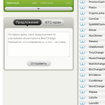
ProstovCash
Наличные
Наличные
UAH
UAH
Platov
CryptoLavka
CoinCat
Предложения
BTC-кран
SpbWMCash
60сек
AbcObmen
Феникс
OneMoment
TroyChange
NicexChange
MultiXchang
BtcChange2
BTCWorm
CoinBlinker
NordChange
Ферма
LetsGo
LasloBit