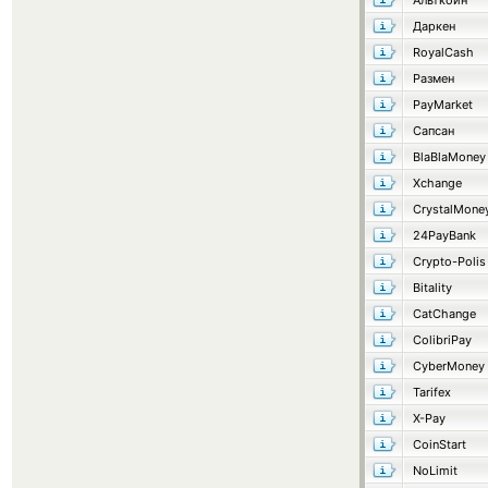
Альткоин
Даркен
RoyalCash
Размен
PayMarket
Сапсан
BlaBlaMoney
Xchange
CrystalMone
24PayBank
Crypto-Polis
Bitality
CatChange
ColibriPay
CyberMoney
Tarifex
X-Pay
CoinStart
NoLimit