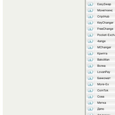
EasySwap
Монеткинс
CriptHub
KeyChanger
FreeChange
Pocket-Exch
4ange
MChanger
Крипта
BaksMan
Волна
LovanPay
Банкомат
More-Ex
CoinTok
Сова
Метка
Депо