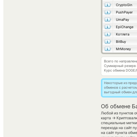
CryptoGin
PushPayer
UmaPay
EpiChange
Котлета
BitBuy
MrMoney
Всего по направле
Суммарный резерв
Курс обмена
DOGE/
Некоторые из пред
обменов с расчето
выгодный обмен дл
Об обмене Ба
Любой из пунктов о
→
карта
Криптовалю
специальные метки,
перехода на сайт п
на сайт пункта обм