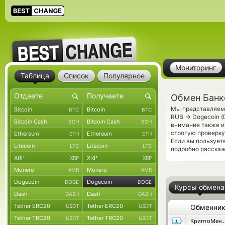
Мониторинг
Таблица
Список
Популярное
Обмен Банк
Мы представляем 
Bitcoin
Bitcoin
BTC
BTC
→
RUB
Dogecoin (
Bitcoin Cash
Bitcoin Cash
BCH
BCH
внимание также и
строгую проверку
Ethereum
Ethereum
ETH
ETH
Если вы пользует
Litecoin
Litecoin
LTC
LTC
подробно расскаж
XRP
XRP
XRP
XRP
Monero
Monero
XMR
XMR
Dogecoin
Dogecoin
DOGE
DOGE
Курсы обмена
Dash
Dash
DASH
DASH
Tether ERC20
Tether ERC20
USDT
USDT
Обменни
Tether TRC20
Tether TRC20
USDT
USDT
КриптоМеня