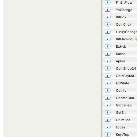
FinBitFlow
YoChange
BitBox
CoinClick
LuckyChang
BitFlaming
ExHub
Касса
Арбуз
CoinShop24
CoinPayMaster
ExWhite
Coinfy
CosmoChanger
Global-Ex
GetBit
GrumBot
Гроза
KeysTop