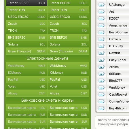
Tether BEP20
Tether BEP20
USDT
USDT
UAchanger
Tether TON
Tether TON
USDT
USDT
Ant
USDC ERC20
USDC ERC20
USDC
USDC
KZ007
Zcash
Zcash
ZEC
ZEC
Amgchange
TRON
TRON
TRX
TRX
Best-Obmen
BNB BEP20
BNB BEP20
BNB
BNB
Сатоши
Solana
Solana
SOL
SOL
BTC2Pay
Gram (Toncoin)
Gram (Toncoin)
GRAM
GRAM
NextBit
Электронные деньги
EasyGlobal
WebMoney
WebMoney
WMZ
WMZ
2rbina
ЮMoney
ЮMoney
RUB
RUB
99Rates
PayPal
PayPal
USD
USD
Bitok777
Volet
Volet
USD
USD
WmMoney
Alipay
Alipay
CNY
CNY
CashRocket
Банковские счета и карты
ObmenMone
Банковская карта
Банковская карта
USD
USD
Buy-Bitcoin
Банковская карта
Банковская карта
RUB
RUB
Всего по направлен
Банковская карта
Банковская карта
EUR
EUR
Суммарный резерв
Банковская карта
Банковская карта
UAH
UAH