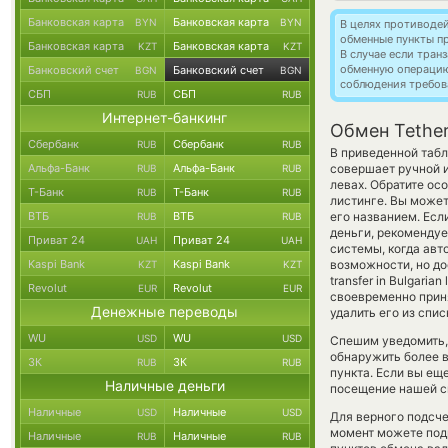
Банковская карта
Банковская карта
BYN
BYN
В целях противоде
обменные пункты п
Банковская карта
Банковская карта
KZT
KZT
В случае если тра
обменную операци
Банковский счет
Банковский счет
BGN
BGN
соблюдения требов
СБП
СБП
RUB
RUB
Интернет-банкинг
Обмен Tether
Сбербанк
Сбербанк
RUB
RUB
В приведенной табл
Альфа-Банк
Альфа-Банк
совершает ручной и
RUB
RUB
левах. Обратите ос
Т-Банк
Т-Банк
RUB
RUB
листинге. Вы может
ВТБ
ВТБ
его названием. Есл
RUB
RUB
деньги, рекомендуе
Приват 24
Приват 24
UAH
UAH
системы, когда ав
Kaspi Bank
Kaspi Bank
возможности, но до
KZT
KZT
transfer in Bulgari
Revolut
Revolut
EUR
EUR
своевременно прин
Денежные переводы
удалить его из спи
WU
WU
USD
USD
Спешим уведомить,
обнаружить более 
ЗК
ЗК
RUB
RUB
пункта. Если вы ещ
Наличные деньги
посещение нашей си
Наличные
Наличные
USD
USD
Для верного подсче
момент можете под
Наличные
Наличные
RUB
RUB