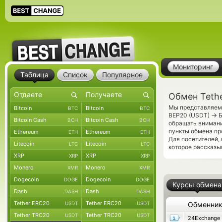
Мониторинг
Таблица
Список
Популярное
Обмен Teth
Мы представляем 
Bitcoin
Bitcoin
BTC
BTC
→
BEP20 (USDT)
Б
Bitcoin Cash
Bitcoin Cash
BCH
BCH
обращать внимани
пункты обмена пр
Ethereum
Ethereum
ETH
ETH
Для посетителей,
Litecoin
Litecoin
LTC
LTC
которое рассказы
XRP
XRP
XRP
XRP
Monero
Monero
XMR
XMR
Dogecoin
Dogecoin
DOGE
DOGE
Курсы обмена
Dash
Dash
DASH
DASH
Tether ERC20
Tether ERC20
USDT
USDT
Обменни
Tether TRC20
Tether TRC20
USDT
USDT
24Exchange