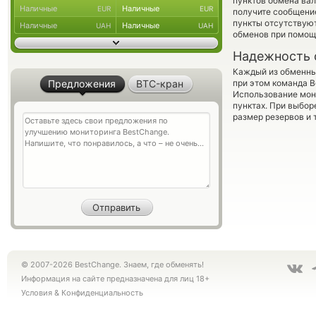
пунктов обмена вал
Наличные
Наличные
EUR
EUR
получите сообщение
пункты отсутствуют
Наличные
Наличные
UAH
UAH
обменов при помощ
Надежность 
Каждый из обменны
Предложения
BTC-кран
при этом команда 
Использование мон
пунктах. При выбор
размер резервов и 
© 2007-2026 BestChange. Знаем, где обменять!
Информация на сайте предназначена для лиц 18+
Условия
&
Конфиденциальность