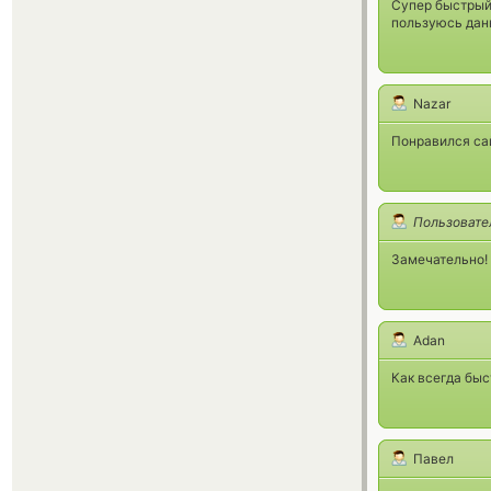
Супер быстрый 
пользуюсь дан
Nazar
Понравился са
Пользовате
Замечательно! 
Adan
Как всегда быс
Павел