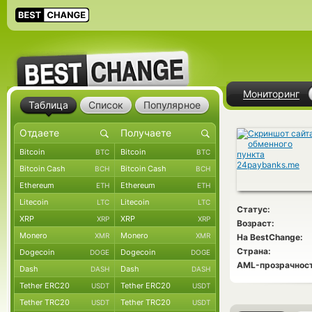
Мониторинг
Таблица
Список
Популярное
Bitcoin
Bitcoin
BTC
BTC
Bitcoin Cash
Bitcoin Cash
BCH
BCH
Ethereum
Ethereum
ETH
ETH
Litecoin
Litecoin
LTC
LTC
Статус:
XRP
XRP
XRP
XRP
Возраст:
Monero
Monero
XMR
XMR
На BestChange:
Страна:
Dogecoin
Dogecoin
DOGE
DOGE
AML-прозрачност
Dash
Dash
DASH
DASH
Tether ERC20
Tether ERC20
USDT
USDT
Tether TRC20
Tether TRC20
USDT
USDT