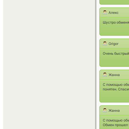
Алекс
Шустро обменял
Grigor
Очень быстрый
Жанна
С помощью обм
понятен. Спаси
Жанна
С помощью обм
Обмен прошел 