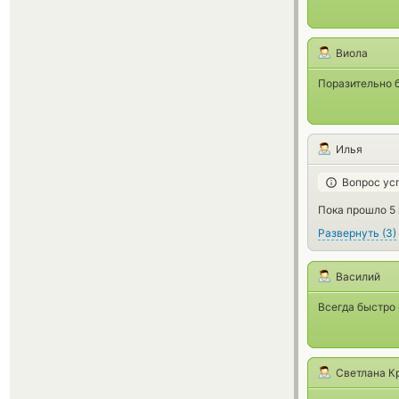
Виола
Поразительно б
Илья
Вопрос ус
Пока прошло 5 м
Развернуть
(
3
)
Василий
Всегда быстро 
Светлана К