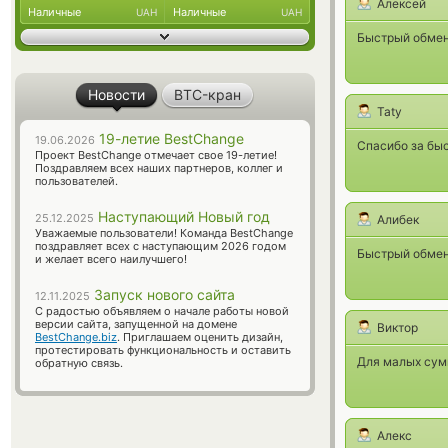
Алексей
Наличные
Наличные
UAH
UAH
Быстрый обмен.
Новости
BTC-кран
Taty
19-летие BestChange
19.06.2026
Спасибо за бы
Проект BestChange отмечает свое 19-летие!
Поздравляем всех наших партнеров, коллег и
пользователей.
Наступающий Новый год
25.12.2025
Алибек
Уважаемые пользователи! Команда BestChange
поздравляет всех с наступающим 2026 годом
Быстрый обме
и желает всего наилучшего!
Запуск нового сайта
12.11.2025
С радостью объявляем о начале работы новой
версии сайта, запущенной на домене
Виктор
BestChange.biz
. Приглашаем оценить дизайн,
протестировать функциональность и оставить
Для малых сумм
обратную связь.
Алекс