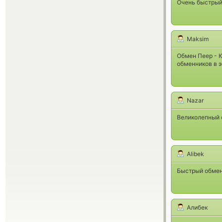
Очень быстрый 
Maksim
Обмен Пеер - 
обменников в 
Nazar
Великолепный 
Alibek
Быстрый обме
Алибек