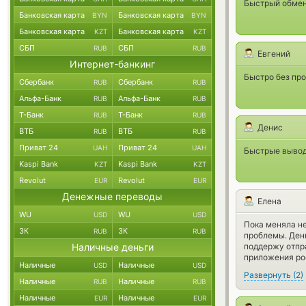
Быстрый обмен
Банковская карта
Банковская карта
BYN
BYN
Банковская карта
Банковская карта
KZT
KZT
СБП
СБП
RUB
RUB
Евгений
Интернет-банкинг
Быстро без пр
Сбербанк
Сбербанк
RUB
RUB
Альфа-Банк
Альфа-Банк
RUB
RUB
Т-Банк
Т-Банк
RUB
RUB
Денис
ВТБ
ВТБ
RUB
RUB
Приват 24
Приват 24
UAH
UAH
Быстрые выво
Kaspi Bank
Kaspi Bank
KZT
KZT
Revolut
Revolut
EUR
EUR
Денежные переводы
Елена
WU
WU
USD
USD
Пока меняла не
ЗК
ЗК
RUB
RUB
проблемы. День
Наличные деньги
поддержу отпра
приложения рос
Наличные
Наличные
USD
USD
Развернуть
(
2
)
Наличные
Наличные
RUB
RUB
Наличные
Наличные
EUR
EUR