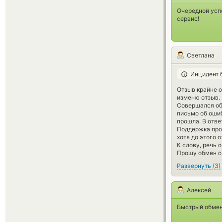
Очередной усп
сервис!
Светлана
Инцидент 
Отзыв крайне о
изменю отзыв.
Совершался обм
письмо об оши
прошла. В отве
Поддержка прос
хотя до этого 
К слову, речь 
Прошу обмен со
Развернуть
(
3
)
Алексей
Быстрый обмен