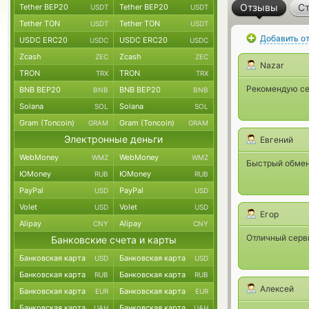
Отзывы
Ст
Tether BEP20
Tether BEP20
USDT
USDT
Tether TON
Tether TON
USDT
USDT
Добавить о
USDC ERC20
USDC ERC20
USDC
USDC
Zcash
Zcash
ZEC
ZEC
Nazar
TRON
TRON
TRX
TRX
Рекомендую се
BNB BEP20
BNB BEP20
BNB
BNB
Solana
Solana
SOL
SOL
Gram (Toncoin)
Gram (Toncoin)
GRAM
GRAM
Электронные деньги
Евгений
WebMoney
WebMoney
WMZ
WMZ
Быстрый обмен
ЮMoney
ЮMoney
RUB
RUB
PayPal
PayPal
USD
USD
Volet
Volet
USD
USD
Егор
Alipay
Alipay
CNY
CNY
Отличный серв
Банковские счета и карты
Банковская карта
Банковская карта
USD
USD
Банковская карта
Банковская карта
RUB
RUB
Алексей
Банковская карта
Банковская карта
EUR
EUR
Банковская карта
Банковская карта
UAH
UAH