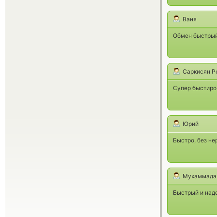
Ваня
Обмен быстрый
Саркисян Р
Супер быстиро 
Юрий
Быстро, без не
Мухаммада
Быстрый и над