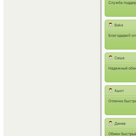
Служба поддер
Bake
Благодарю!) оп
Саша
Надежный обмен
Ашот
Отлично быстро
Динев
Обмен быстрый