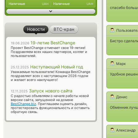
Наличные
Наличные
UAH
UAH
спасибо большо
Новости
BTC-кран
Пользовате
Бистро сделал
19-летие BestChange
19.06.2026
Проект BestChange отмечает свое 19-летие!
Поздравляем всех наших партнеров, коллег и
пользователей.
Марк
Наступающий Новый год
25.12.2025
Уважаемые пользователи! Команда BestChange
Удобное решени
поздравляет всех с наступающим 2026 годом
и желает всего наилучшего!
Запуск нового сайта
12.11.2025
С радостью объявляем о начале работы новой
Денис
версии сайта, запущенной на домене
BestChange.biz
. Приглашаем оценить дизайн,
Обменник лучш
протестировать функциональность и оставить
обратную связь.
Александр