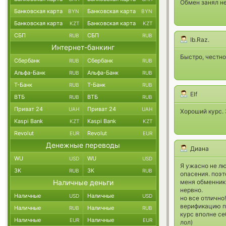
Обмен занял не
Банковская карта
Банковская карта
BYN
BYN
Банковская карта
Банковская карта
KZT
KZT
СБП
СБП
RUB
RUB
Ib.Raz.
Интернет-банкинг
Быстро, честно
Сбербанк
Сбербанк
RUB
RUB
Альфа-Банк
Альфа-Банк
RUB
RUB
Т-Банк
Т-Банк
RUB
RUB
Elf
ВТБ
ВТБ
RUB
RUB
Приват 24
Приват 24
UAH
UAH
Хороший курс. 
Kaspi Bank
Kaspi Bank
KZT
KZT
Revolut
Revolut
EUR
EUR
Денежные переводы
Диана
WU
WU
USD
USD
Я ужасно не л
ЗК
ЗК
RUB
RUB
опасения. поэт
Наличные деньги
меня обменник,
нервно.
Наличные
Наличные
USD
USD
но все отлично!
верификацию пр
Наличные
Наличные
RUB
RUB
курс вполне се
Наличные
Наличные
EUR
EUR
лол)