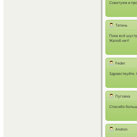
Советуем и пр
Татань
Пока всё шустр
Жалоб нет!
Feder
Здравствуйте. 
Пуговка
Спасибо большо
Andron