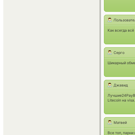
Пользовате
Как всегда всё
Серго
Шикарный обме
Джавид
Лучшие24PayB
Litecoin на visa.
Матвей
Все топ, парни