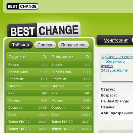
Мониторинг
Таблица
Список
Популярное
Bitcoin
Bitcoin
BTC
BTC
Bitcoin Cash
Bitcoin Cash
BCH
BCH
Ethereum
Ethereum
ETH
ETH
Litecoin
Litecoin
LTC
LTC
Статус:
XRP
XRP
XRP
XRP
Возраст:
Monero
Monero
XMR
XMR
На BestChange:
Страна:
Dogecoin
Dogecoin
DOGE
DOGE
AML-прозрачност
Dash
Dash
DASH
DASH
Tether ERC20
Tether ERC20
USDT
USDT
Tether TRC20
Tether TRC20
USDT
USDT