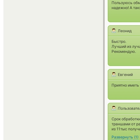
Пользуюсь обм
надежно! А та
Леонид
Быстро.
Лучший из луч
Рекомендую.
Евгений
Приятно иметь 
Пользовате
Срок обработки
траншами от ра
из 11тыс получ
Развернуть
(
1
)