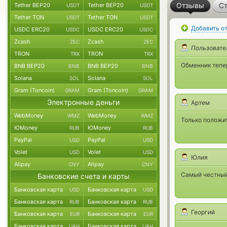
Отзывы
Ст
Tether BEP20
Tether BEP20
USDT
USDT
Tether TON
Tether TON
USDT
USDT
Добавить о
USDC ERC20
USDC ERC20
USDC
USDC
Zcash
Zcash
ZEC
ZEC
Пользовате
TRON
TRON
TRX
TRX
Обменник тепер
BNB BEP20
BNB BEP20
BNB
BNB
Solana
Solana
SOL
SOL
Gram (Toncoin)
Gram (Toncoin)
GRAM
GRAM
Электронные деньги
Артем
WebMoney
WebMoney
WMZ
WMZ
Только положи
ЮMoney
ЮMoney
RUB
RUB
PayPal
PayPal
USD
USD
Volet
Volet
USD
USD
Юлия
Alipay
Alipay
CNY
CNY
Самый честный
Банковские счета и карты
Банковская карта
Банковская карта
USD
USD
Банковская карта
Банковская карта
RUB
RUB
Георгий
Банковская карта
Банковская карта
EUR
EUR
Банковская карта
Банковская карта
UAH
UAH