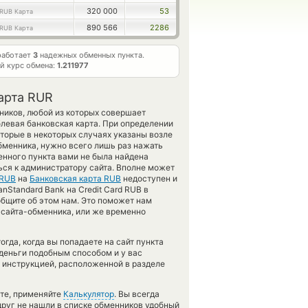
320 000
53
RUB Карта
890 566
2286
RUB Карта
работает
3
надежных обменных пункта.
й курс обмена:
1.211977
арта RUR
ников, любой из которых совершает
левая банковская карта. При определении
торые в некоторых случаях указаны возле
бменника, нужно всего лишь раз нажать
енного пункта вами не была найдена
ся к администратору сайта. Вполне может
 RUB
на
Банковская карта RUB
недоступен и
nStandard Bank на Credit Card RUB в
общите об этом нам. Это поможет нам
сайта-обменника, или же временно
гда, когда вы попадаете на сайт пункта
 деньги подобным способом и у вас
 инструкцией, расположенной в разделе
ете, применяйте
Калькулятор
. Вы всегда
друг не нашли в списке обменников удобный