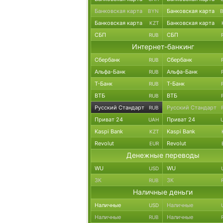
Банковская карта
Банковская карта
BYN
Банковская карта
Банковская карта
KZT
СБП
СБП
RUB
Интернет-банкинг
Сбербанк
Сбербанк
RUB
Альфа-Банк
Альфа-Банк
RUB
Т-Банк
Т-Банк
RUB
ВТБ
ВТБ
RUB
Русский Стандарт
Русский Стандарт
RUB
Приват 24
Приват 24
UAH
Kaspi Bank
Kaspi Bank
KZT
Revolut
Revolut
EUR
Денежные переводы
WU
WU
USD
ЗК
ЗК
RUB
Наличные деньги
Наличные
Наличные
USD
Наличные
Наличные
RUB