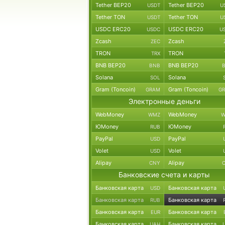
Tether BEP20
Tether BEP20
USDT
U
Tether TON
Tether TON
USDT
U
USDC ERC20
USDC ERC20
USDC
U
Zcash
Zcash
ZEC
TRON
TRON
TRX
BNB BEP20
BNB BEP20
BNB
Solana
Solana
SOL
Gram (Toncoin)
Gram (Toncoin)
GRAM
G
Электронные деньги
WebMoney
WebMoney
WMZ
W
ЮMoney
ЮMoney
RUB
PayPal
PayPal
USD
Volet
Volet
USD
Alipay
Alipay
CNY
Банковские счета и карты
Банковская карта
Банковская карта
USD
Банковская карта
Банковская карта
RUB
Банковская карта
Банковская карта
EUR
Банковская карта
Банковская карта
UAH