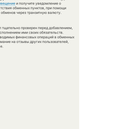
овещение
и получите уведомление о
сутствия обменных пунктов, при помощи
 обменов через транзитную валюту.
л тщательно проверен перед добавлением,
сполнением ими своих обязательств.
оводимых финансовых операций в обменных
имание на отзывы других пользователей,
е.