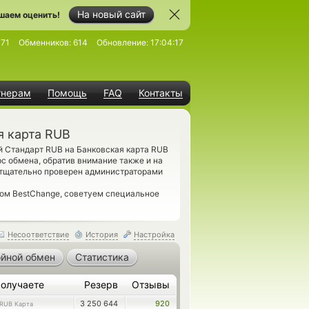
На новый сайт
шаем оценить!
171
Обменников:
614
Обновление:
17:04:17
тнерам
Помощь
FAQ
Контакты
я карта RUB
й Стандарт RUB на Банковская карта RUB
 обмена, обратив внимание также и на
 тщательно проверен администраторами
гом BestChange, советуем специальное
Несоответствие
История
Настройка
йной обмен
Статистика
олучаете
Резерв
Отзывы
3 250 644
920
RUB Карта