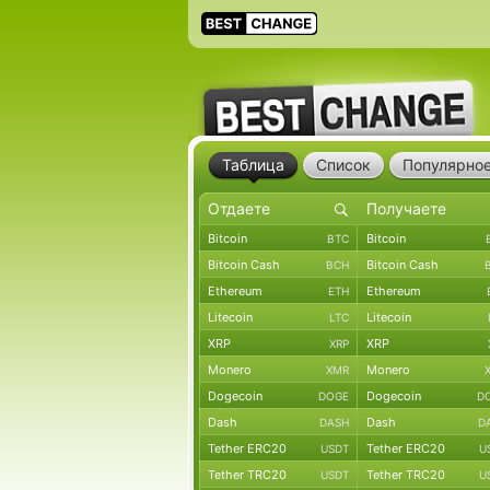
Таблица
Список
Популярно
Bitcoin
Bitcoin
BTC
Bitcoin Cash
Bitcoin Cash
BCH
Ethereum
Ethereum
ETH
Litecoin
Litecoin
LTC
XRP
XRP
XRP
Monero
Monero
XMR
Dogecoin
Dogecoin
DOGE
D
Dash
Dash
DASH
D
Tether ERC20
Tether ERC20
USDT
U
Tether TRC20
Tether TRC20
USDT
U