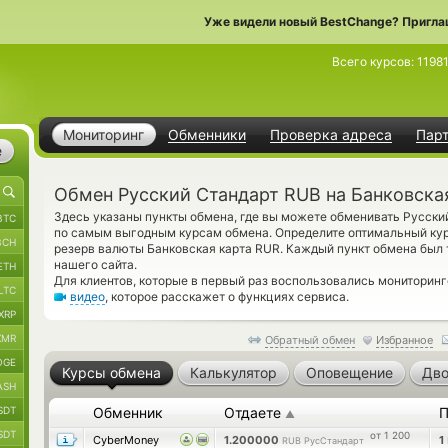
Уже видели новый BestChange? Пригла
Всего курсов:
1198
Мониторинг
Обменники
Проверка адреса
Пар
е
Обмен Русский Стандарт RUB на Банковска
Здесь указаны пункты обмена, где вы можете обменивать Русски
BTC
по самым выгодным курсам обмена. Определите оптимальный курс
BCH
резерв валюты Банковская карта RUR. Каждый пункт обмена был
нашего сайта.
ETH
Для клиентов, которые в первый раз воспользовались мониторин
LTC
видео
, которое расскажет о функциях сервиса.
XRP
XMR
Обратный обмен
Избранное
OGE
Курсы обмена
Калькулятор
Оповещение
Дво
ASH
SDT
Обменник
Отдаете
П
▲
SDT
от 1 200
CyberMoney
1.200000
1
RUB РусСтандарт