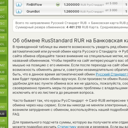
SDT
от 5 000
FinBitFlow
1.200000
1
RUB РусСтандарт
SDT
от 3 000
GrumBot
1.260000
1
RUB РусСтандарт
SDC
Всего по направлению Русский Стандарт RUB
Банковская карта RUB 
→
ZEC
Суммарный резерв обменников:
4 461 210
RUB Карта.
Средневзвешенны
TRX
BNB
Об обмене RusStandard RUR на Банковская к
SOL
В приведенной таблице вы имеете возможность увидеть ряд обмен
→
RAM
автоматический или ручной обмен карта Русского Стандарта
Руб
сайта обмена обращайте также внимание на специальные метки, ко
названий обменников. Чтобы перейти на сайт интересующего вас о
мышью на позицию с его именем. Если после перехода на сайт обм
MZ
возможность обменять деньги, советуем незамедлительно обратить
RUB
быть, что в данное время автоматический обмен
Русский Стандарт
вам будет предложен обмен вручную. Если произвести обмен Russia
USD
удобном для вас пункте обмена все же не удалось, пожалуйста, со
USD
своевременно принять меры по решению проблемы с владельцами 
исключить его из листинга до решения вопроса.
CNY
→
Часто бывает так, что курсы РусСтандарт
Card-RUB интереснее то
обмена через наш сервис. Если вы никогда не меняли электронные
USD
возникли затруднения с обменом, воспользуйтесь нашей подробной
RUB
FAQ.
EUR
Для правильного подсчета суммы, которую вы получаете или отда
можете подробно изучить
Статистику
курсов и резервов. Если вы в
UAH