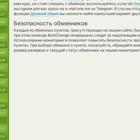
вам курс, не стоит спешить с обменом, воспользуйтесь услугой
Оп
BYN
выгодном для вас курсе на e-mail или же на Telegram. В случае от
функции
Двойной обмен
вы сможете найти наилучший вариант двух
KZT
RUB
Безопасность обменников
Каждый из обменных пунктов, присутствующих на нашем сайте, бы
при этом команда BestChange непрерывно следит за надлежащим и
RUB
Использование мониторинга позволяет повысить безопасность пр
пунктах. При выборе обменного пункта, пожалуйста, обращайте вн
RUB
размер резервов и текущий статус обменника на нашем мониторинг
RUB
RUB
RUB
UAH
KZT
EUR
USD
RUB
USD
RUB