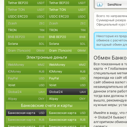
Tether BEP20
Tether BEP20
USDT
USDT
SendNow
Tether TON
Tether TON
USDT
USDT
Всего по направле
USDC ERC20
USDC ERC20
USDC
USDC
Суммарный резерв
Zcash
Zcash
ZEC
ZEC
Официальный курс
TRON
TRON
TRX
TRX
Некоторые из пред
BNB BEP20
BNB BEP20
BNB
BNB
обменов с расчето
Solana
Solana
SOL
SOL
выгодный обмен дл
Gram (Toncoin)
Gram (Toncoin)
GRAM
GRAM
Электронные деньги
Обмен Банко
Все показанные в т
WebMoney
WebMoney
WMZ
WMZ
→
карта
Глобалмани
ЮMoney
ЮMoney
RUB
RUB
специальные метки,
перехода на сайт о
PayPal
PayPal
USD
USD
сайт обмена валют
Volet
Volet
USD
USD
незамедлительно об
данном этапе рабо
Global24
Global24
UAH
UAH
тогда вам должны п
Alipay
Alipay
CNY
CNY
вышло, рекомендуе
нужные меры: устан
Банковские счета и карты
Имейте в виду, что
Банковская карта
Банковская карта
USD
USD
→
Global24 бывают 
Банковская карта
Банковская карта
RUB
RUB
алгоритмом обмена 
сервису.
Банковская карта
Банковская карта
EUR
EUR