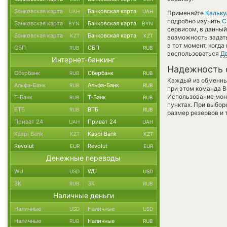
Банковская карта
Банковская карта
UAH
UAH
Применяйте
Кальку
подробно изучить
С
Банковская карта
Банковская карта
BYN
BYN
сервисом, в данный
Банковская карта
Банковская карта
KZT
KZT
возможность задать
в тот момент, когд
СБП
СБП
RUB
RUB
воспользоваться
Д
Интернет-банкинг
Надежность 
Сбербанк
Сбербанк
RUB
RUB
Каждый из обменны
Альфа-Банк
Альфа-Банк
RUB
RUB
при этом команда 
Использование мон
Т-Банк
Т-Банк
RUB
RUB
пунктах. При выбор
ВТБ
ВТБ
RUB
RUB
размер резервов и 
Приват 24
Приват 24
UAH
UAH
Kaspi Bank
Kaspi Bank
KZT
KZT
Revolut
Revolut
EUR
EUR
Денежные переводы
WU
WU
USD
USD
ЗК
ЗК
RUB
RUB
Наличные деньги
Наличные
Наличные
USD
USD
Наличные
Наличные
RUB
RUB