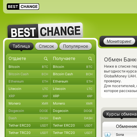
Мониторинг
Таблица
Список
Популярное
Обмен Банко
Ниже в списке пе
Bitcoin
Bitcoin
BTC
BTC
выгодности курса
Bitcoin Cash
Bitcoin Cash
BCH
BCH
GlobalMoney UAH
проверку.
Ethereum
Ethereum
ETH
ETH
Для посетителей,
Litecoin
Litecoin
LTC
LTC
которое рассказыв
XRP
XRP
XRP
XRP
Monero
Monero
XMR
XMR
Dogecoin
Dogecoin
DOGE
DOGE
Курсы обмена
Dash
Dash
DASH
DASH
Tether ERC20
Tether ERC20
USDT
USDT
Обменни
Tether TRC20
Tether TRC20
USDT
USDT
Sona