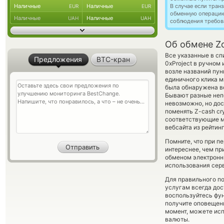
Наличные
Наличные
В случае если тра
EUR
EUR
обменную операци
Наличные
Наличные
UAH
UAH
соблюдения требов
Об обмене Zc
Все указанные в с
Предложения
BTC-кран
0xProject в ручном
возле названий пун
единичного клика м
была обнаружена в
Бывают разные неп
невозможно, но дос
поменять Z-cash cry
соответствующие м
вебсайта из рейтин
Помните, что при п
интереснее, чем пр
обменом электронны
использования сер
Для правильного по
услугам всегда до
воспользуйтесь фу
получите оповещени
момент, можете ис
валюты.