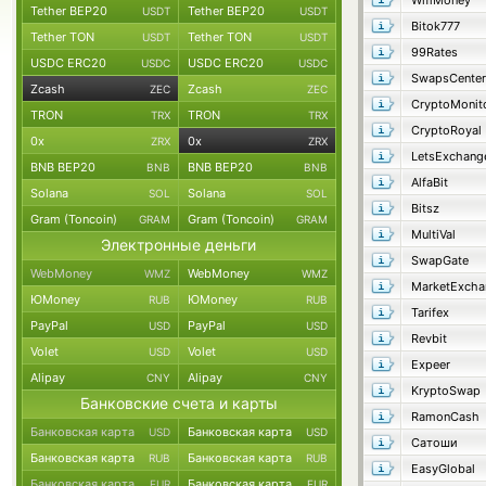
WmMoney
Tether BEP20
Tether BEP20
USDT
USDT
Bitok777
Tether TON
Tether TON
USDT
USDT
99Rates
USDC ERC20
USDC ERC20
USDC
USDC
SwapsCenter
Zcash
Zcash
ZEC
ZEC
CryptoMonit
TRON
TRON
TRX
TRX
CryptoRoyal
0x
0x
ZRX
ZRX
LetsExchang
BNB BEP20
BNB BEP20
BNB
BNB
AlfaBit
Solana
Solana
SOL
SOL
Bitsz
Gram (Toncoin)
Gram (Toncoin)
GRAM
GRAM
MultiVal
Электронные деньги
SwapGate
WebMoney
WebMoney
WMZ
WMZ
MarketExcha
ЮMoney
ЮMoney
RUB
RUB
Tarifex
PayPal
PayPal
USD
USD
Revbit
Volet
Volet
USD
USD
Expeer
Alipay
Alipay
CNY
CNY
KryptoSwap
Банковские счета и карты
RamonCash
Банковская карта
Банковская карта
USD
USD
Сатоши
Банковская карта
Банковская карта
RUB
RUB
EasyGlobal
Банковская карта
Банковская карта
EUR
EUR