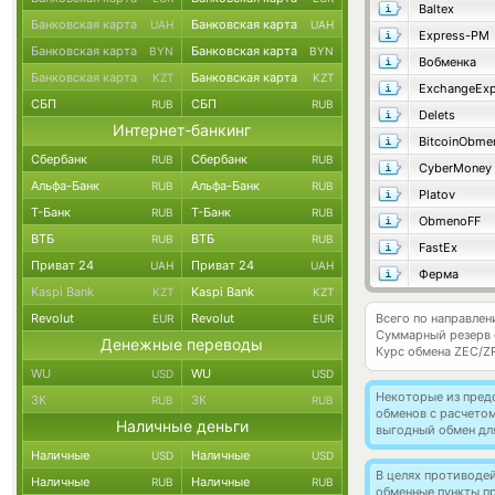
Baltex
Банковская карта
Банковская карта
UAH
UAH
Express-PM
Банковская карта
Банковская карта
BYN
BYN
Вобменка
Банковская карта
Банковская карта
KZT
KZT
ExchangeExp
СБП
СБП
RUB
RUB
Delets
Интернет-банкинг
BitcoinObme
Сбербанк
Сбербанк
RUB
RUB
CyberMoney
Альфа-Банк
Альфа-Банк
RUB
RUB
Platov
Т-Банк
Т-Банк
RUB
RUB
ObmenoFF
ВТБ
ВТБ
RUB
RUB
FastEx
Приват 24
Приват 24
UAH
UAH
Ферма
Kaspi Bank
Kaspi Bank
KZT
KZT
Revolut
Revolut
Всего по направлен
EUR
EUR
Суммарный резерв
Денежные переводы
Курс обмена
ZEC/Z
WU
WU
USD
USD
Некоторые из пред
ЗК
ЗК
RUB
RUB
обменов с расчетом
Наличные деньги
выгодный обмен дл
Наличные
Наличные
USD
USD
В целях противоде
Наличные
Наличные
RUB
RUB
обменные пункты п