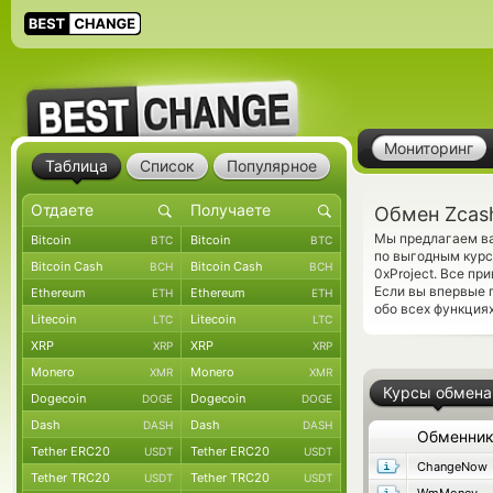
Мониторинг
Таблица
Список
Популярное
Обмен Zcash
Мы предлагаем ва
Bitcoin
Bitcoin
BTC
BTC
по выгодным курс
Bitcoin Cash
Bitcoin Cash
BCH
BCH
0xProject. Все п
Если вы впервые 
Ethereum
Ethereum
ETH
ETH
обо всех функция
Litecoin
Litecoin
LTC
LTC
XRP
XRP
XRP
XRP
Monero
Monero
XMR
XMR
Курсы обмена
Dogecoin
Dogecoin
DOGE
DOGE
Dash
Dash
DASH
DASH
Обменни
Tether ERC20
Tether ERC20
USDT
USDT
ChangeNow
Tether TRC20
Tether TRC20
USDT
USDT