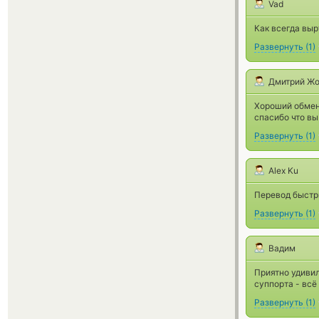
Vad
Как всегда выр
Развернуть
(
1
)
Дмитрий Ж
Хороший обменн
спасибо что вы
Развернуть
(
1
)
Alex Ku
Перевод быстр
Развернуть
(
1
)
Вадим
Приятно удивил
суппорта - всё
Развернуть
(
1
)