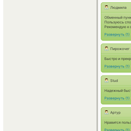
Людмила
Обменный пункт
Пользуюсь спо
Рекомендую к 
Развернуть
(
1
)
Пирожочег
Быстро и прекра
Развернуть
(
1
)
Stud
Надежный быс
Развернуть
(
1
)
Артур
Нравится польз
Развернуть
(
1
)