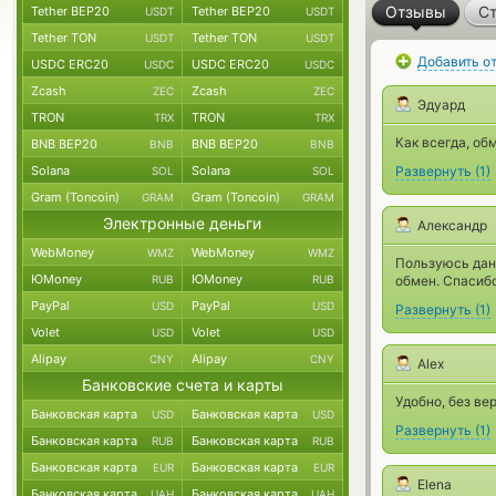
Отзывы
Ст
Tether BEP20
Tether BEP20
USDT
USDT
Tether TON
Tether TON
USDT
USDT
Добавить о
USDC ERC20
USDC ERC20
USDC
USDC
Zcash
Zcash
ZEC
ZEC
Эдуард
TRON
TRON
TRX
TRX
Как всегда, об
BNB BEP20
BNB BEP20
BNB
BNB
Solana
Solana
Развернуть
(
1
)
SOL
SOL
Gram (Toncoin)
Gram (Toncoin)
GRAM
GRAM
Электронные деньги
Александр
WebMoney
WebMoney
WMZ
WMZ
Пользуюсь дан
ЮMoney
ЮMoney
RUB
RUB
обмен. Спасибо
PayPal
PayPal
USD
USD
Развернуть
(
1
)
Volet
Volet
USD
USD
Alipay
Alipay
CNY
CNY
Alex
Банковские счета и карты
Удобно, без ве
Банковская карта
Банковская карта
USD
USD
Развернуть
(
1
)
Банковская карта
Банковская карта
RUB
RUB
Банковская карта
Банковская карта
EUR
EUR
Elena
Банковская карта
Банковская карта
UAH
UAH