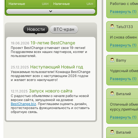
Работаю с обм
Наличные
Наличные
UAH
UAH
Развернуть
(
1
)
Tatu3133
Новости
BTC-кран
И снова обмен 
19-летие BestChange
19.06.2026
Развернуть
(
1
)
Проект BestChange отмечает свое 19-летие!
Поздравляем всех наших партнеров, коллег и
пользователей.
Barny
Наступающий Новый год
25.12.2025
Чудесный обмен
Уважаемые пользователи! Команда BestChange
поздравляет всех с наступающим 2026 годом
Развернуть
(
1
)
и желает всего наилучшего!
Запуск нового сайта
12.11.2025
Виталий
С радостью объявляем о начале работы новой
версии сайта, запущенной на домене
BestChange.biz
. Приглашаем оценить дизайн,
Отличный обме
протестировать функциональность и оставить
курсу,приятны
обратную связь.
Развернуть
(
1
)
Виталий