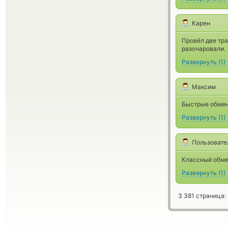
Карен
Провёл две тра
разочаровали.
Развернуть
(
1
)
Максим
Быстрые обмен
Развернуть
(
1
)
Пользовате
Классный обме
Развернуть
(
1
)
3 381 страница: