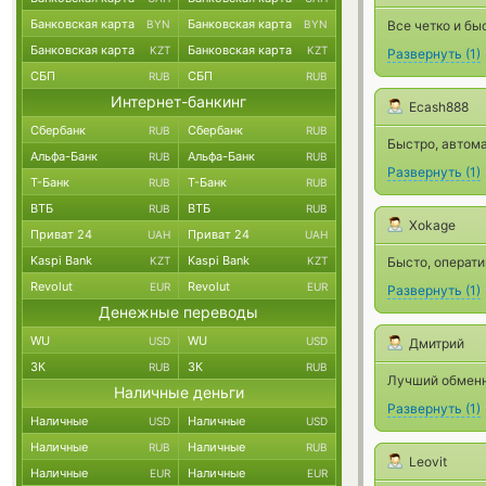
Банковская карта
Банковская карта
BYN
BYN
Все четко и бы
Банковская карта
Банковская карта
KZT
KZT
Развернуть
(
1
)
СБП
СБП
RUB
RUB
Интернет-банкинг
Ecash888
Сбербанк
Сбербанк
RUB
RUB
Быстро, автом
Альфа-Банк
Альфа-Банк
RUB
RUB
Развернуть
(
1
)
Т-Банк
Т-Банк
RUB
RUB
ВТБ
ВТБ
RUB
RUB
Xokage
Приват 24
Приват 24
UAH
UAH
Kaspi Bank
Kaspi Bank
KZT
KZT
Бысто, операти
Revolut
Revolut
EUR
EUR
Развернуть
(
1
)
Денежные переводы
WU
WU
USD
USD
Дмитрий
ЗК
ЗК
RUB
RUB
Лучший обменн
Наличные деньги
Развернуть
(
1
)
Наличные
Наличные
USD
USD
Наличные
Наличные
RUB
RUB
Leovit
Наличные
Наличные
EUR
EUR