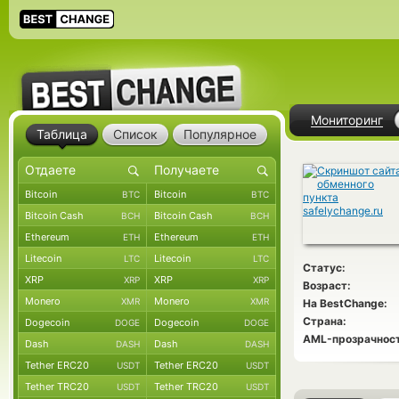
Мониторинг
Таблица
Список
Популярное
Bitcoin
Bitcoin
BTC
BTC
Bitcoin Cash
Bitcoin Cash
BCH
BCH
Ethereum
Ethereum
ETH
ETH
Litecoin
Litecoin
LTC
LTC
Статус:
XRP
XRP
XRP
XRP
Возраст:
Monero
Monero
XMR
XMR
На BestChange:
Страна:
Dogecoin
Dogecoin
DOGE
DOGE
AML-прозрачност
Dash
Dash
DASH
DASH
Tether ERC20
Tether ERC20
USDT
USDT
Tether TRC20
Tether TRC20
USDT
USDT