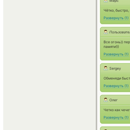
Марс
Чётко, быстро, 
Развернуть
(
1
)
Пользовате
Все огонь)) пе
памяти!))
Развернуть
(
1
)
Sergey
Обменяди быст
Развернуть
(
1
)
Олег
Четко как чече
Развернуть
(
1
)