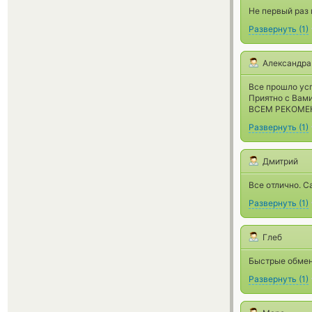
Не первый раз 
Развернуть
(
1
)
Александра
Все прошло ус
Приятно с Вами
ВСЕМ РЕКОМЕ
Развернуть
(
1
)
Дмитрий
Все отлично. 
Развернуть
(
1
)
Глеб
Быстрые обмены
Развернуть
(
1
)