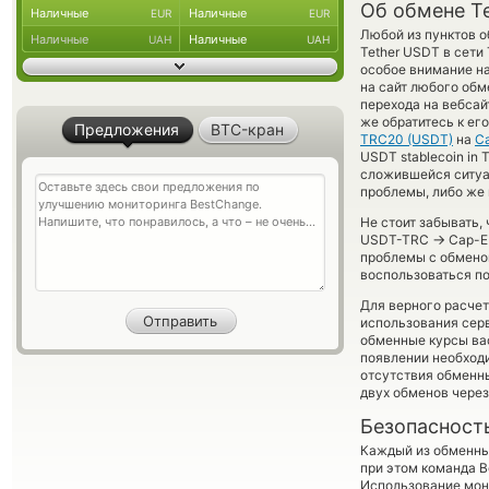
Об обмене Te
Наличные
Наличные
EUR
EUR
Любой из пунктов о
Наличные
Наличные
UAH
UAH
Tether USDT в сет
особое внимание на
на сайт любого обм
перехода на вебсай
же обратитесь к ег
Предложения
BTC-кран
TRC20 (USDT)
на
Ca
USDT stablecoin in 
сложившейся ситуа
проблемы, либо же
Не стоит забывать,
→
USDT-TRC
Cap-EU
проблемы с обменом
воспользоваться п
Для верного расчет
использования серв
обменные курсы ва
появлении необходи
отсутствия обменн
двух обменов через
Безопасност
Каждый из обменны
при этом команда 
Использование мон