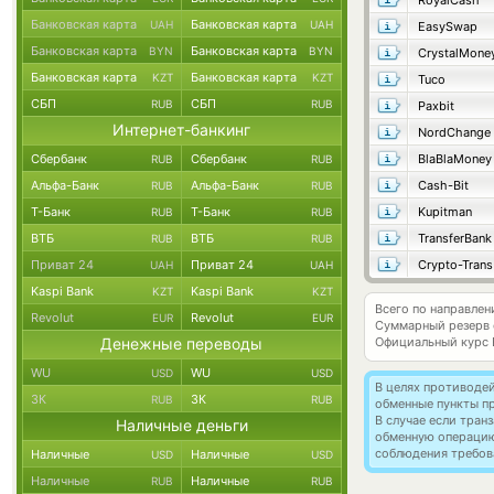
RoyalCash
Банковская карта
Банковская карта
UAH
UAH
EasySwap
Банковская карта
Банковская карта
BYN
BYN
CrystalMone
Банковская карта
Банковская карта
KZT
KZT
Tuco
СБП
СБП
RUB
RUB
Paxbit
Интернет-банкинг
NordChange
Сбербанк
Сбербанк
BlaBlaMoney
RUB
RUB
Альфа-Банк
Альфа-Банк
Cash-Bit
RUB
RUB
Т-Банк
Т-Банк
Kupitman
RUB
RUB
ВТБ
ВТБ
TransferBank
RUB
RUB
Приват 24
Приват 24
Crypto-Trans
UAH
UAH
Kaspi Bank
Kaspi Bank
KZT
KZT
Всего по направлен
Revolut
Revolut
EUR
EUR
Суммарный резерв
Денежные переводы
Официальный курс
WU
WU
USD
USD
В целях противоде
ЗК
ЗК
RUB
RUB
обменные пункты п
В случае если тра
Наличные деньги
обменную операци
соблюдения требов
Наличные
Наличные
USD
USD
Наличные
Наличные
RUB
RUB