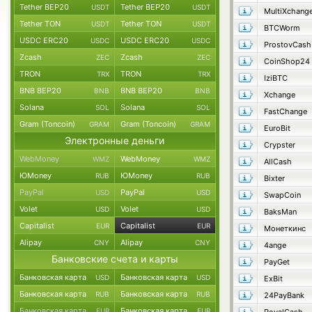
Tether BEP20
Tether BEP20
USDT
USDT
MultiXchang
Tether TON
Tether TON
USDT
USDT
BTCWorm
USDC ERC20
USDC ERC20
USDC
USDC
ProstovCash
Zcash
Zcash
ZEC
ZEC
CoinShop24
TRON
TRON
TRX
TRX
IziBTC
BNB BEP20
BNB BEP20
BNB
BNB
Xchange
Solana
Solana
SOL
SOL
FastChange
Gram (Toncoin)
Gram (Toncoin)
GRAM
GRAM
EuroBit
Электронные деньги
Crypster
WebMoney
WebMoney
WMZ
WMZ
AllCash
ЮMoney
ЮMoney
RUB
RUB
Bixter
PayPal
PayPal
USD
USD
SwapCoin
Volet
Volet
USD
USD
BaksMan
Capitalist
Capitalist
EUR
EUR
Монеткинс
Alipay
Alipay
CNY
CNY
4ange
Банковские счета и карты
PayGet
Банковская карта
Банковская карта
USD
USD
ExBit
Банковская карта
Банковская карта
RUB
RUB
24PayBank
Банковская карта
Банковская карта
EUR
EUR