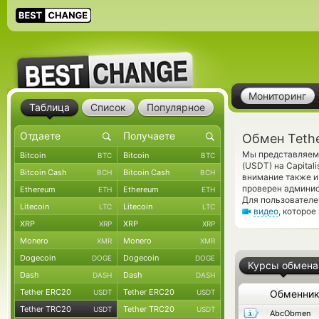
Мониторинг
Таблица
Список
Популярное
Обмен Tethe
Мы представляем 
Bitcoin
Bitcoin
BTC
BTC
(USDT) на Capital
Bitcoin Cash
Bitcoin Cash
BCH
BCH
внимание также и
проверен админис
Ethereum
Ethereum
ETH
ETH
Для пользователе
Litecoin
Litecoin
LTC
LTC
видео
, которое
XRP
XRP
XRP
XRP
Monero
Monero
XMR
XMR
Dogecoin
Dogecoin
DOGE
DOGE
Курсы обмена
Dash
Dash
DASH
DASH
Tether ERC20
Tether ERC20
USDT
USDT
Обменни
Tether TRC20
Tether TRC20
USDT
USDT
AbcObmen