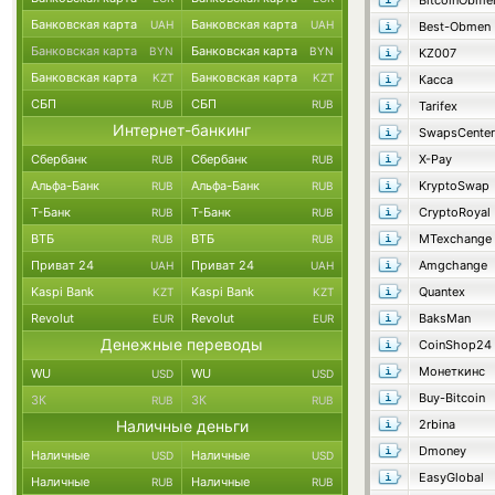
BitcoinObme
Банковская карта
Банковская карта
UAH
UAH
Best-Obmen
Банковская карта
Банковская карта
BYN
BYN
KZ007
Банковская карта
Банковская карта
KZT
KZT
Касса
СБП
СБП
RUB
RUB
Tarifex
Интернет-банкинг
SwapsCenter
Сбербанк
Сбербанк
X-Pay
RUB
RUB
Альфа-Банк
Альфа-Банк
KryptoSwap
RUB
RUB
Т-Банк
Т-Банк
CryptoRoyal
RUB
RUB
ВТБ
ВТБ
MTexchange
RUB
RUB
Приват 24
Приват 24
Amgchange
UAH
UAH
Kaspi Bank
Kaspi Bank
Quantex
KZT
KZT
Revolut
Revolut
BaksMan
EUR
EUR
Денежные переводы
CoinShop24
Монеткинс
WU
WU
USD
USD
Buy-Bitcoin
ЗК
ЗК
RUB
RUB
Наличные деньги
2rbina
Dmoney
Наличные
Наличные
USD
USD
EasyGlobal
Наличные
Наличные
RUB
RUB