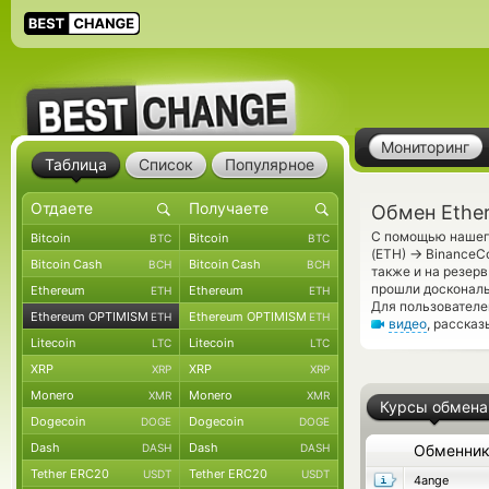
Мониторинг
Таблица
Список
Популярное
Обмен Ethe
С помощью нашего
Bitcoin
Bitcoin
BTC
BTC
→
(ETH)
BinanceCo
Bitcoin Cash
Bitcoin Cash
BCH
BCH
также и на резер
прошли доскональ
Ethereum
Ethereum
ETH
ETH
Для пользователе
Ethereum OPTIMISM
Ethereum OPTIMISM
ETH
ETH
видео
, расска
Litecoin
Litecoin
LTC
LTC
XRP
XRP
XRP
XRP
Monero
Monero
XMR
XMR
Курсы обмена
Dogecoin
Dogecoin
DOGE
DOGE
Dash
Dash
DASH
DASH
Обменни
Tether ERC20
Tether ERC20
USDT
USDT
4ange