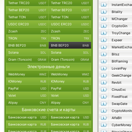
Tether TRC20
Tether TRC20
USDT
USDT
InstantExcha
Tether BEP20
Tether BEP20
USDT
USDT
Bitality
Tether TON
Tether TON
USDT
USDT
MChanger
USDC ERC20
USDC ERC20
USDC
USDC
CryptoGin
Zcash
Zcash
ZEC
ZEC
TroyChange
TRON
TRON
TRX
TRX
Expeer
BNB BEP20
BNB BEP20
BNB
BNB
MarketExcha
Solana
Solana
SOL
SOL
Bitsz
Gram (Toncoin)
Gram (Toncoin)
GRAM
GRAM
BitFlaming
Электронные деньги
LovanPay
WebMoney
WebMoney
WMZ
WMZ
GeekChange
ЮMoney
ЮMoney
RUB
RUB
Revbit
PayPal
PayPal
USD
USD
CinusExc
Volet
Volet
USD
USD
FixedFloat
Alipay
Alipay
CNY
CNY
SwapGate
Банковские счета и карты
CryptoMonit
Банковская карта
Банковская карта
USD
USD
AlfaBit
Банковская карта
Банковская карта
RUB
RUB
CyberMoney
Банковская карта
Банковская карта
EUR
EUR