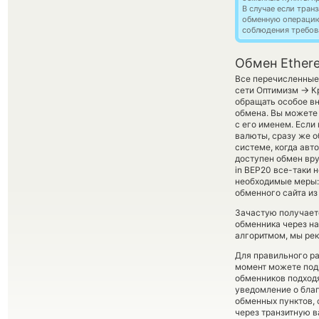
В случае если тра
обменную операци
соблюдения требов
Обмен Ether
Все перечисленные
→
сети Оптимизм
Кр
обращать особое вн
обмена. Вы можете 
с его именем. Если
валюты, сразу же о
системе, когда ав
доступен обмен вруч
in BEP20 все-таки 
необходимые меры:
обменного сайта из
Зачастую получает
обменника через на
алгоритмом, мы рек
Для правильного ра
момент можете под
обменников подходя
уведомление о благ
обменных пунктов,
через транзитную в