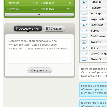
Сатоши
Наличные
Наличные
EUR
EUR
Paynote
Наличные
Наличные
UAH
UAH
Xchange
RoyalCash
EasySwap
Предложения
BTC-кран
Ферма
OneMoment
Котлета
IziBTC
LuckyChang
StreamX
Всего по направле
Суммарный резерв
Курс обмена
ETH/B
Некоторые из пред
обменов с расчетом
выгодный обмен дл
В целях противоде
обменные пункты п