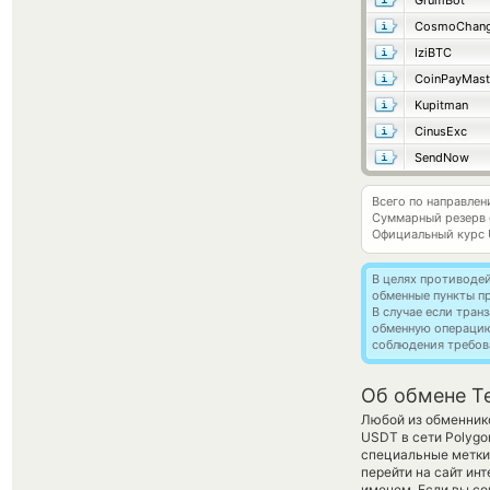
GrumBot
CosmoChang
IziBTC
CoinPayMast
Kupitman
CinusExc
SendNow
Всего по направле
Суммарный резерв
Официальный курс
В целях противоде
обменные пункты п
В случае если тра
обменную операци
соблюдения требов
Об обмене Te
Любой из обменнико
USDT в сети Polyg
специальные метки
перейти на сайт ин
именем. Если вы со