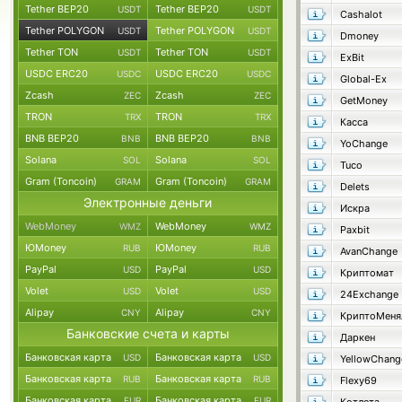
Tether BEP20
Tether BEP20
USDT
USDT
Cashalot
Tether POLYGON
Tether POLYGON
USDT
USDT
Dmoney
Tether TON
Tether TON
USDT
USDT
ExBit
USDC ERC20
USDC ERC20
USDC
USDC
Global-Ex
Zcash
Zcash
ZEC
ZEC
GetMoney
TRON
TRON
TRX
TRX
Касса
BNB BEP20
BNB BEP20
BNB
BNB
YoChange
Solana
Solana
SOL
SOL
Tuco
Gram (Toncoin)
Gram (Toncoin)
GRAM
GRAM
Delets
Электронные деньги
Искра
WebMoney
WebMoney
WMZ
WMZ
Paxbit
ЮMoney
ЮMoney
RUB
RUB
AvanChange
PayPal
PayPal
USD
USD
Криптомат
Volet
Volet
USD
USD
24Exchange
Alipay
Alipay
CNY
CNY
КриптоМеня
Банковские счета и карты
Даркен
Банковская карта
Банковская карта
USD
USD
YellowChang
Банковская карта
Банковская карта
RUB
RUB
Flexy69
Банковская карта
Банковская карта
EUR
EUR