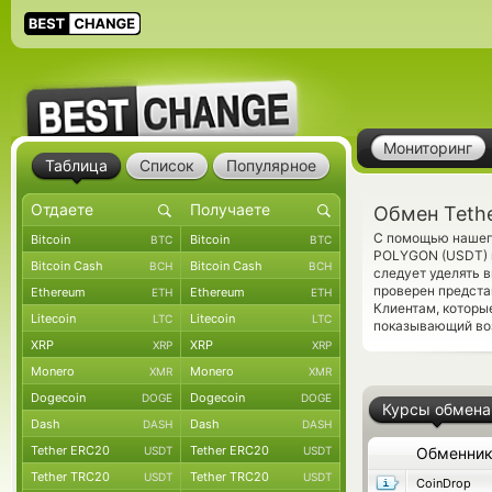
Мониторинг
Таблица
Список
Популярное
Обмен Teth
С помощью нашего
Bitcoin
Bitcoin
BTC
BTC
POLYGON (USDT) н
Bitcoin Cash
Bitcoin Cash
BCH
BCH
следует уделять 
проверен предста
Ethereum
Ethereum
ETH
ETH
Клиентам, которы
Litecoin
Litecoin
LTC
LTC
показывающий воз
XRP
XRP
XRP
XRP
Monero
Monero
XMR
XMR
Dogecoin
Dogecoin
DOGE
DOGE
Курсы обмена
Dash
Dash
DASH
DASH
Tether ERC20
Tether ERC20
USDT
USDT
Обменни
Tether TRC20
Tether TRC20
USDT
USDT
CoinDrop