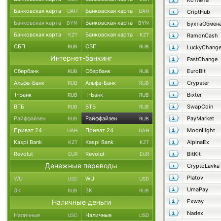
Котлета
Банковская карта
Банковская карта
UAH
UAH
CriptHub
Банковская карта
Банковская карта
BYN
BYN
БухтаОбмен
Банковская карта
Банковская карта
KZT
KZT
RamonCash
СБП
СБП
RUB
RUB
LuckyChang
Интернет-банкинг
FastChange
Сбербанк
Сбербанк
EuroBit
RUB
RUB
Альфа-Банк
Альфа-Банк
Crypster
RUB
RUB
Т-Банк
Т-Банк
Bixter
RUB
RUB
ВТБ
ВТБ
SwapCoin
RUB
RUB
Райффайзен
Райффайзен
PayMarket
RUB
RUB
Приват 24
Приват 24
MoonLight
UAH
UAH
Kaspi Bank
Kaspi Bank
AlpinaEx
KZT
KZT
Revolut
Revolut
BitKit
EUR
EUR
Денежные переводы
CryptoLavka
Platov
WU
WU
USD
USD
UmaPay
ЗК
ЗК
RUB
RUB
Наличные деньги
Exway
Nadex
Наличные
Наличные
USD
USD