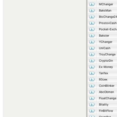
MChanger
BaksMan
BtcChange2
ProstovCash
Pocket-Exch
Bakster
YChanger
UniCash
TroyChange
CryptoGin
Ex-Money
Tarifex
60сек
CoinBlinker
AbcObmen
FloatChange
Bitality
FinBitFlow