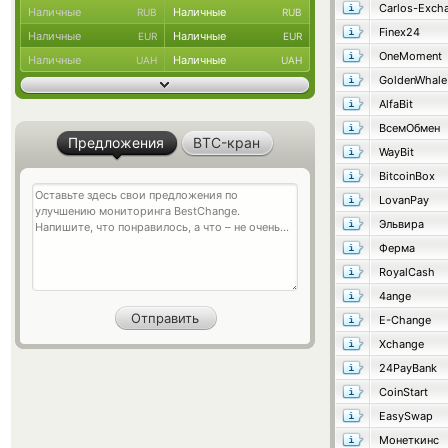
Carlos-Exch
Наличные
Наличные
RUB
RUB
Finex24
Наличные
Наличные
EUR
EUR
OneMoment
Наличные
Наличные
UAH
UAH
GoldenWhale
AlfaBit
ВсемОбмен
Предложения
BTC-кран
WayBit
BitcoinBox
LovanPay
Эльвира
Ферма
RoyalCash
4ange
E-Change
Xchange
24PayBank
CoinStart
EasySwap
Монеткинс