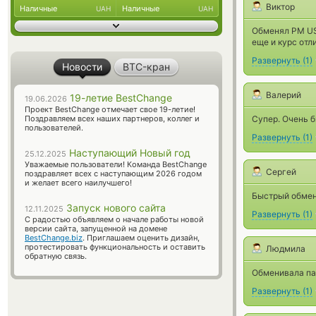
Виктор
Наличные
Наличные
UAH
UAH
Обменял PM US
еще и курс отл
Развернуть
(
1
)
Новости
BTC-кран
Валерий
19-летие BestChange
19.06.2026
Проект BestChange отмечает свое 19-летие!
Поздравляем всех наших партнеров, коллег и
Супер. Очень 
пользователей.
Развернуть
(
1
)
Наступающий Новый год
25.12.2025
Уважаемые пользователи! Команда BestChange
Сергей
поздравляет всех с наступающим 2026 годом
и желает всего наилучшего!
Быстрый обмен
Запуск нового сайта
12.11.2025
Развернуть
(
1
)
С радостью объявляем о начале работы новой
версии сайта, запущенной на домене
BestChange.biz
. Приглашаем оценить дизайн,
протестировать функциональность и оставить
Людмила
обратную связь.
Обменивала пае
Развернуть
(
1
)