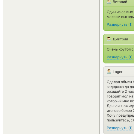
Виталий
Один из самых
максим выгоды.
Развернуть
(
1
)
Дмитрий
Очень крутой с
Развернуть
(
1
)
Loger
Сделал обмен V
задержка до дв
ожидайте 2 час
Говорят мол на
который мне вп
Деньги я ожида
итогово более 
Хочу предупред
пользуйтесь, с
Развернуть
(
1
)