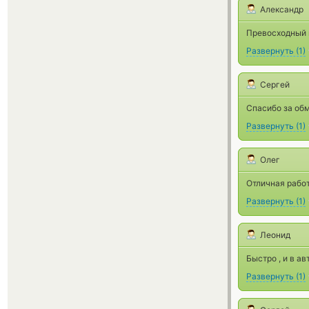
Александр
Превосходный 
Развернуть
(
1
)
Сергей
Спасибо за обм
Развернуть
(
1
)
Олег
Отличная работ
Развернуть
(
1
)
Леонид
Быстро , и в 
Развернуть
(
1
)