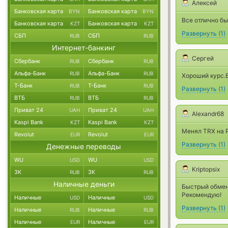
Алексей
Банковская карта
Банковская карта
BYN
BYN
Все отлично б
Банковская карта
Банковская карта
KZT
KZT
Развернуть
(
1
)
СБП
СБП
RUB
RUB
Интернет-банкинг
Сергей
Сбербанк
Сбербанк
RUB
RUB
Альфа-Банк
Альфа-Банк
RUB
RUB
Хороший курс.
Т-Банк
Т-Банк
RUB
RUB
Развернуть
(
1
)
ВТБ
ВТБ
RUB
RUB
Приват 24
Приват 24
UAH
UAH
Alexandr68
Kaspi Bank
Kaspi Bank
KZT
KZT
Менял TRX на 
Revolut
Revolut
EUR
EUR
Развернуть
(
1
)
Денежные переводы
WU
WU
USD
USD
Kriptopsix
ЗК
ЗК
RUB
RUB
Наличные деньги
Быстрый обмен
Рекомендую!
Наличные
Наличные
USD
USD
Развернуть
(
1
)
Наличные
Наличные
RUB
RUB
Наличные
Наличные
EUR
EUR