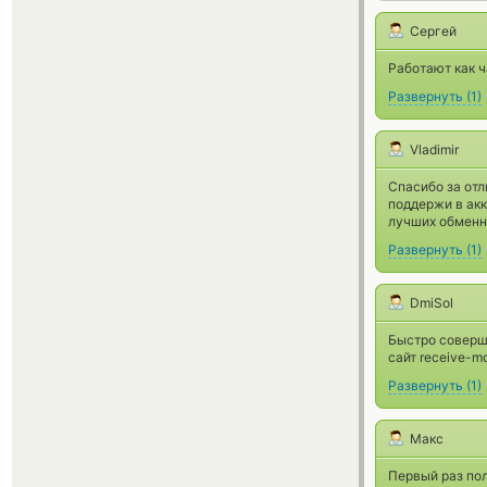
Сергей
Работают как ч
Развернуть
(
1
)
Vladimir
Спасибо за отл
поддержи в акк
лучших обменни
Развернуть
(
1
)
DmiSol
Быстро соверш
сайт receive-m
Развернуть
(
1
)
Макс
Первый раз пол