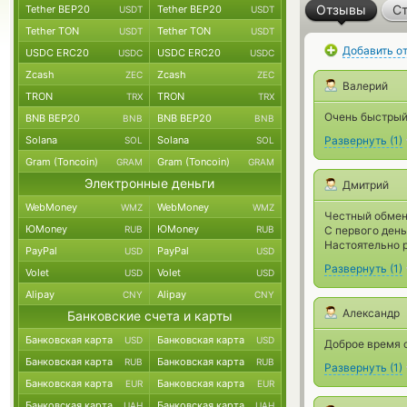
Отзывы
Ст
Tether BEP20
Tether BEP20
USDT
USDT
Tether TON
Tether TON
USDT
USDT
Добавить о
USDC ERC20
USDC ERC20
USDC
USDC
Zcash
Zcash
ZEC
ZEC
Валерий
TRON
TRON
TRX
TRX
Очень быстрый
BNB BEP20
BNB BEP20
BNB
BNB
Solana
Solana
Развернуть
(
1
)
SOL
SOL
Gram (Toncoin)
Gram (Toncoin)
GRAM
GRAM
Электронные деньги
Дмитрий
WebMoney
WebMoney
WMZ
WMZ
Честный обмен
ЮMoney
ЮMoney
RUB
RUB
С первого день
Настоятельно р
PayPal
PayPal
USD
USD
Развернуть
(
1
)
Volet
Volet
USD
USD
Alipay
Alipay
CNY
CNY
Александр
Банковские счета и карты
Банковская карта
Банковская карта
USD
USD
Доброе время с
Банковская карта
Банковская карта
RUB
RUB
Развернуть
(
1
)
Банковская карта
Банковская карта
EUR
EUR
Банковская карта
Банковская карта
UAH
UAH