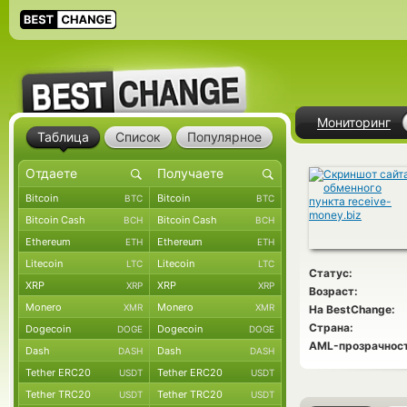
Мониторинг
Таблица
Список
Популярное
Bitcoin
Bitcoin
BTC
BTC
Bitcoin Cash
Bitcoin Cash
BCH
BCH
Ethereum
Ethereum
ETH
ETH
Litecoin
Litecoin
LTC
LTC
Статус:
XRP
XRP
XRP
XRP
Возраст:
Monero
Monero
XMR
XMR
На BestChange:
Страна:
Dogecoin
Dogecoin
DOGE
DOGE
AML-прозрачност
Dash
Dash
DASH
DASH
Tether ERC20
Tether ERC20
USDT
USDT
Tether TRC20
Tether TRC20
USDT
USDT