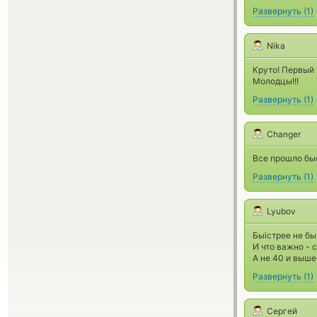
Развернуть
(
1
)
Nika
Круто! Первый 
Молодцы!!!
Развернуть
(
1
)
Changer
Все прошло быс
Развернуть
(
1
)
Lyubov
Быістрее не быв
И что важно - 
А не 40 и выше
Развернуть
(
1
)
Сергей