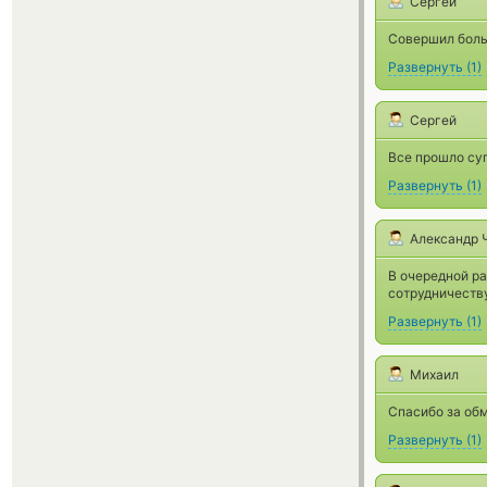
Сергей
Совершил боль
Развернуть
(
1
)
Сергей
Все прошло суп
Развернуть
(
1
)
Александр 
В очередной р
сотрудничеств
Развернуть
(
1
)
Михаил
Спасибо за обм
Развернуть
(
1
)