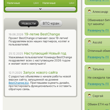
Наличные
Наличные
UAH
UAH
Александр
Обменивал бито
Новости
BTC-кран
тут менять!
Развернуть
(
1
)
19-летие BestChange
19.06.2026
Проект BestChange отмечает свое 19-летие!
Поздравляем всех наших партнеров, коллег и
Ascold
пользователей.
Отличный обмен
Наступающий Новый год
25.12.2025
Развернуть
(
1
)
Уважаемые пользователи! Команда BestChange
поздравляет всех с наступающим 2026 годом
и желает всего наилучшего!
Татьяна
Запуск нового сайта
12.11.2025
С радостью объявляем о начале работы новой
Не ожидала так
версии сайта, запущенной на домене
BestChange.biz
. Приглашаем оценить дизайн,
Развернуть
(
1
)
протестировать функциональность и оставить
обратную связь.
Сергей
Обмен ЕТН на П