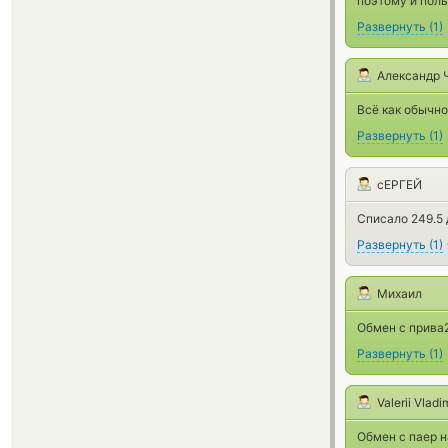
поэтому и поль
Развернуть
(
1
)
Александр 
Всё как обычно
Развернуть
(
1
)
сЕРГЕЙ
Списало 249.5 
Развернуть
(
1
)
Михаил
Обмен с прива2
Развернуть
(
1
)
Valerii Vlad
Обмен с паер 