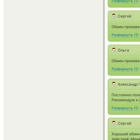
Развернуть
(
1
)
Сергей
Обмен произве
Развернуть
(
1
)
Ольга
Обмен произве
Развернуть
(
1
)
Александр 
Постоянно пол
Рекомендую к 
Развернуть
(
1
)
Сергей
Хороший обмен
действий. Мен