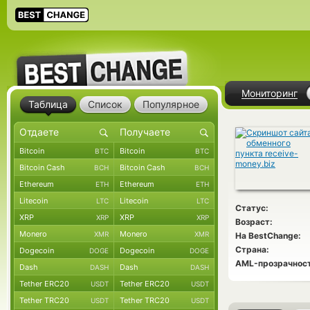
Мониторинг
Таблица
Список
Популярное
Bitcoin
Bitcoin
BTC
BTC
Bitcoin Cash
Bitcoin Cash
BCH
BCH
Ethereum
Ethereum
ETH
ETH
Litecoin
Litecoin
LTC
LTC
Статус:
XRP
XRP
XRP
XRP
Возраст:
Monero
Monero
XMR
XMR
На BestChange:
Страна:
Dogecoin
Dogecoin
DOGE
DOGE
AML-прозрачност
Dash
Dash
DASH
DASH
Tether ERC20
Tether ERC20
USDT
USDT
Tether TRC20
Tether TRC20
USDT
USDT