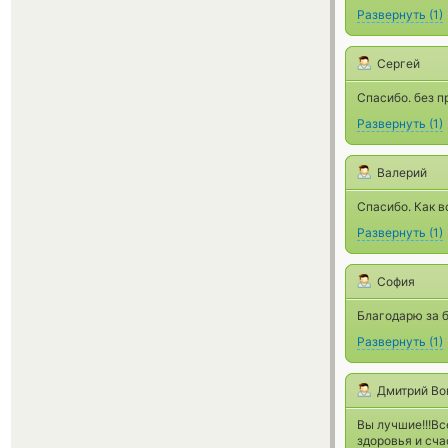
Развернуть
(
1
)
Сергей
Спасибо. без п
Развернуть
(
1
)
Валерий
Спасибо. Как в
Развернуть
(
1
)
София
Благодарю за 
Развернуть
(
1
)
Дмитрий Во
Вы лучшие!!!Вс
здоровья и сча