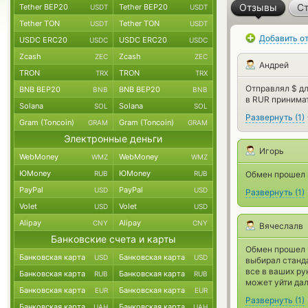
Отзывы
Ст
Tether BEP20
Tether BEP20
USDT
USDT
Tether TON
Tether TON
USDT
USDT
Добавить о
USDC ERC20
USDC ERC20
USDC
USDC
Zcash
Zcash
ZEC
ZEC
Андрей
TRON
TRON
TRX
TRX
Отправлял $ дл
BNB BEP20
BNB BEP20
BNB
BNB
в RUR принима
Solana
Solana
SOL
SOL
Развернуть
(
1
)
Gram (Toncoin)
Gram (Toncoin)
GRAM
GRAM
Электронные деньги
Игорь
WebMoney
WebMoney
WMZ
WMZ
ЮMoney
ЮMoney
RUB
RUB
Обмен прошел в
PayPal
PayPal
USD
USD
Развернуть
(
1
)
Volet
Volet
USD
USD
Alipay
Alipay
CNY
CNY
Вячеслалв
Банковские счета и карты
Обмен прошел 
Банковская карта
Банковская карта
USD
USD
выбирал станда
все в ваших ру
Банковская карта
Банковская карта
RUB
RUB
может уйти дал
Банковская карта
Банковская карта
EUR
EUR
Развернуть
(
1
)
Банковская карта
Банковская карта
UAH
UAH