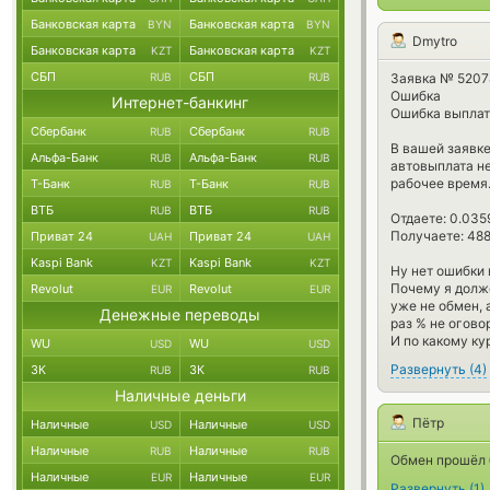
Банковская карта
Банковская карта
BYN
BYN
Dmytro
Банковская карта
Банковская карта
KZT
KZT
СБП
СБП
RUB
RUB
Заявка № 5207
Ошибка
Интернет-банкинг
Ошибка выплат
Сбербанк
Сбербанк
RUB
RUB
В вашей заявке
Альфа-Банк
Альфа-Банк
RUB
RUB
автовыплата н
рабочее время
Т-Банк
Т-Банк
RUB
RUB
ВТБ
ВТБ
RUB
RUB
Отдаете: 0.035
Получаете: 488
Приват 24
Приват 24
UAH
UAH
Kaspi Bank
Kaspi Bank
KZT
KZT
Ну нет ошибки 
Почему я долже
Revolut
Revolut
EUR
EUR
уже не обмен, 
Денежные переводы
раз % не огово
И по какому ку
WU
WU
USD
USD
Развернуть
(
4
)
ЗК
ЗК
RUB
RUB
Наличные деньги
Пётр
Наличные
Наличные
USD
USD
Наличные
Наличные
RUB
RUB
Обмен прошёл 
Наличные
Наличные
EUR
EUR
Развернуть
(
1
)