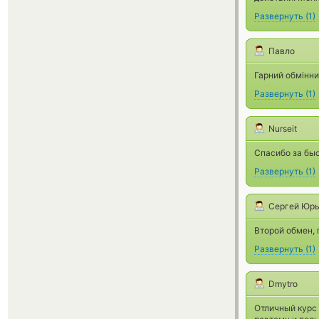
Развернуть
(
1
)
Павло
Гарний обмінник
Развернуть
(
1
)
Nurseit
Спасибо за бы
Развернуть
(
1
)
Сергей Юрь
Второй обмен, 
Развернуть
(
1
)
Dmytro
Отличный курс 