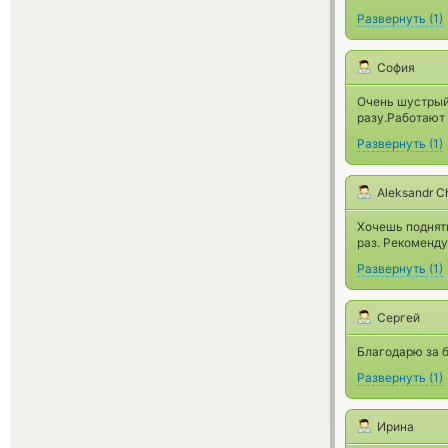
Развернуть
(
1
)
София
Очень шустрый
разу.Работают 
Развернуть
(
1
)
Aleksandr C
Хочешь поднять
раз. Рекоменду
Развернуть
(
1
)
Сергей
Благодарю за 
Развернуть
(
1
)
Ирина