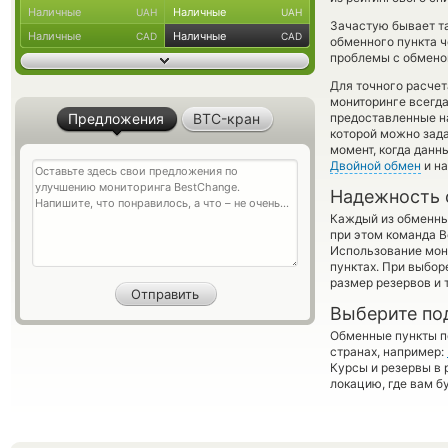
Наличные
Наличные
UAH
UAH
Зачастую бывает т
Наличные
Наличные
CAD
CAD
обменного пункта ч
проблемы с обменом
Для точного расчет
мониторинге всегд
Предложения
BTC-кран
предоставленные н
которой можно зада
момент, когда данн
Двойной обмен
и на
Надежность 
Каждый из обменны
при этом команда 
Использование мон
пунктах. При выбор
размер резервов и 
Выберите по
Обменные пункты по
странах, например:
Курсы и резервы в 
локацию, где вам б