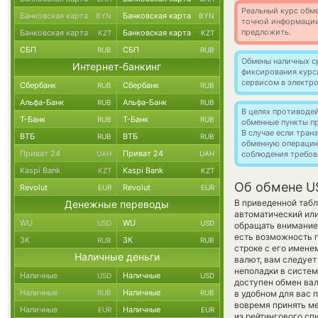
Реальный курс обме
Банковская карта
Банковская карта
BYN
BYN
точной информации
предложить.
Банковская карта
Банковская карта
KZT
KZT
СБП
СБП
RUB
RUB
Обмены наличных с
Интернет-банкинг
фиксирования курс
сервисом в электр
Сбербанк
Сбербанк
RUB
RUB
Альфа-Банк
Альфа-Банк
RUB
RUB
В целях противоде
Т-Банк
Т-Банк
RUB
RUB
обменные пункты п
В случае если тра
ВТБ
ВТБ
RUB
RUB
обменную операци
Приват 24
Приват 24
UAH
UAH
соблюдения требов
Kaspi Bank
Kaspi Bank
KZT
KZT
Об обмене U
Revolut
Revolut
EUR
EUR
В приведенной табл
Денежные переводы
автоматический ил
WU
WU
USD
USD
обращать внимание 
есть возможность 
ЗК
ЗК
RUB
RUB
строке с его имене
Наличные деньги
валют, вам следует
неполадки в систем
Наличные
Наличные
USD
USD
доступен обмен валю
Наличные
Наличные
RUB
RUB
в удобном для вас 
вовремя принять м
Наличные
Наличные
EUR
EUR
из рейтингового сп