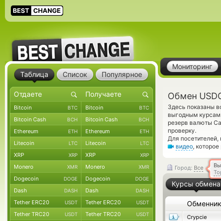
Мониторинг
Таблица
Список
Популярное
Обмен USDC
Здесь показаны в
Bitcoin
Bitcoin
BTC
BTC
выгодным курсам 
Bitcoin Cash
Bitcoin Cash
BCH
BCH
резерв валюты Ca
проверку.
Ethereum
Ethereum
ETH
ETH
Для посетителей,
Litecoin
Litecoin
LTC
LTC
видео
, которое
XRP
XRP
XRP
XRP
Вы
Monero
Monero
XMR
XMR
Город:
Все
То
Dogecoin
Dogecoin
DOGE
DOGE
Курсы обмена
Dash
Dash
DASH
DASH
Tether ERC20
Tether ERC20
USDT
USDT
Обменни
Tether TRC20
Tether TRC20
USDT
USDT
Crypcie