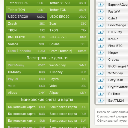
Tether BEP20
Tether BEP20
USDT
USDT
БарскийДво
Tether TON
Tether TON
USDT
USDT
FastWM
USDC ERC20
USDC ERC20
USDC
USDC
0xbc1
Zcash
Zcash
ZEC
ZEC
LionChange
TRON
TRON
TRX
TRX
BTC2Pay
BNB BEP20
BNB BEP20
BNB
BNB
KZ007
Solana
Solana
SOL
SOL
First-BTC
Gram (Toncoin)
Gram (Toncoin)
GRAM
GRAM
Kingex
Электронные деньги
Crybex
WebMoney
WebMoney
WMZ
WMZ
BtcChange2
ЮMoney
ЮMoney
RUB
RUB
WxMoney
PayPal
PayPal
USD
USD
EezyCash
Volet
Volet
USD
USD
CryptoVortex
Alipay
Alipay
CNY
CNY
ПоТеме
Банковские счета и карты
Ex-ATM24
Банковская карта
Банковская карта
USD
USD
Всего по направле
Банковская карта
Банковская карта
RUB
RUB
Суммарный резерв
Банковская карта
Банковская карта
Официальный курс
EUR
EUR
Банковская карта
Банковская карта
UAH
UAH