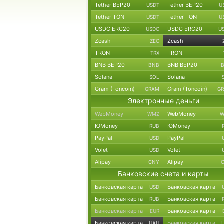
Tether BEP20
Tether BEP20
USDT
U
Tether TON
Tether TON
USDT
U
USDC ERC20
USDC ERC20
USDC
U
Zcash
Zcash
ZEC
TRON
TRON
TRX
BNB BEP20
BNB BEP20
BNB
Solana
Solana
SOL
Gram (Toncoin)
Gram (Toncoin)
GRAM
G
Электронные деньги
WebMoney
WebMoney
WMZ
W
ЮMoney
ЮMoney
RUB
PayPal
PayPal
USD
Volet
Volet
USD
Alipay
Alipay
CNY
Банковские счета и карты
Банковская карта
Банковская карта
USD
Банковская карта
Банковская карта
RUB
Банковская карта
Банковская карта
EUR
Банковская карта
Банковская карта
UAH