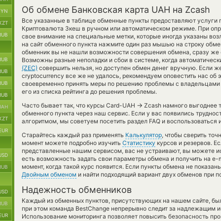
Об обмене Банковская карта UAH на Zcash
BYN
Все указанные в таблице обменные пункты предоставляют услуги 
KZT
Криптовалюта Зкеш в ручном или автоматическом режиме. При опр
RUB
свое внимание на специальные метки, которые иногда указаны воз
на сайт обменного пункта нажмите один раз мышью на строку обмен
обменник вы не нашли возможности совершения обмена, сразу же о
RUB
Возможны разные неполадки и сбои в системе, когда автоматичес
(ZEC)
совершить нельзя, но доступен обмен денег вручную. Если же
RUB
cryptocurrency все же не удалось, рекомендуем оповестить нас об 
RUB
своевременно принять меры по решению проблемы с владельцами 
его из списка рейтинга до решения проблемы.
RUB
→
Часто бывает так, что курсы Card-UAH
Zcash намного выгоднее то
UAH
обменного пункта через наш сервис. Если у вас появились труднос
KZT
алгоритмом, мы советуем посетить раздел FAQ и воспользоваться 
EUR
Старайтесь каждый раз применять
Калькулятор
, чтобы сверить то
момент можете подробно изучить
Статистику
курсов и резервов. Е
представленные нашим сервисом, вас не устраивают, вы можете и
USD
есть возможность задать свои параметры обмена и получить на e-m
момент, когда такой курс появится. Если пункты обмена не показа
RUB
Двойным обменом
и найти подходящий вариант двух обменов при 
Надежность обменников
USD
Каждый из обменных пунктов, присутствующих на нашем сайте, бы
RUB
при этом команда BestChange непрерывно следит за надлежащим и
EUR
Использование мониторинга позволяет повысить безопасность пр