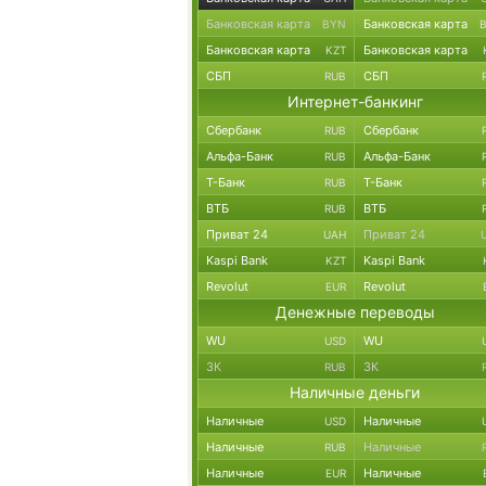
Банковская карта
Банковская карта
BYN
Банковская карта
Банковская карта
KZT
СБП
СБП
RUB
Интернет-банкинг
Сбербанк
Сбербанк
RUB
Альфа-Банк
Альфа-Банк
RUB
Т-Банк
Т-Банк
RUB
ВТБ
ВТБ
RUB
Приват 24
Приват 24
UAH
Kaspi Bank
Kaspi Bank
KZT
Revolut
Revolut
EUR
Денежные переводы
WU
WU
USD
ЗК
ЗК
RUB
Наличные деньги
Наличные
Наличные
USD
Наличные
Наличные
RUB
Наличные
Наличные
EUR