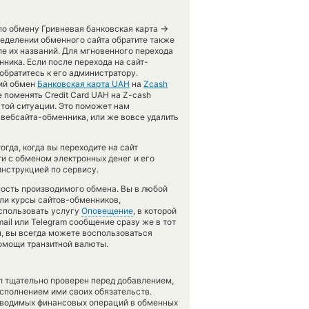
→
по обмену Гривневая банковская карта
еделении обменного сайта обратите также
ле их названий. Для мгновенного перехода
ника. Если после перехода на сайт-
братитесь к его администратору.
кий обмен
Банковская карта UAH
на
Zcash
 поменять Credit Card UAH на Z-cash
этой ситуации. Это поможет нам
вебсайта-обменника, или же вовсе удалить
гда, когда вы переходите на сайт
ти с обменом электронных денег и его
инструкцией по сервису.
чность производимого обмена. Вы в любой
сли курсы сайтов-обменников,
спользовать услугу
Оповещение
, в которой
ail или Telegram сообщение сразу же в тот
ны, вы всегда можете воспользоваться
помощи транзитной валюты.
л тщательно проверен перед добавлением,
сполнением ими своих обязательств.
оводимых финансовых операций в обменных