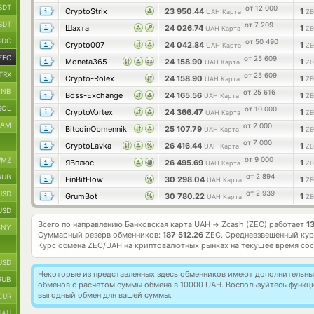
SDT
от 12 000
CryptoStrix
23 950.44
1
UAH Карта
ZE
SDT
от 7 209
Шахта
24 026.74
1
UAH Карта
ZE
SDC
от 50 490
Crypto007
24 042.84
1
UAH Карта
ZE
ZEC
от 25 609
Moneta365
24 158.90
1
UAH Карта
ZE
TRX
от 25 609
Crypto-Rolex
24 158.90
1
UAH Карта
ZE
BNB
от 25 616
Boss-Exchange
24 165.56
1
UAH Карта
ZE
SOL
от 10 000
CryptoVortex
24 366.47
1
UAH Карта
ZE
RAM
от 2 000
BitcoinObmennik
25 107.79
1
UAH Карта
ZE
от 7 000
CryptoLavka
26 416.44
1
UAH Карта
ZE
от 9 000
MZ
ЯВплюс
26 495.69
1
UAH Карта
ZE
от 2 894
RUB
FinBitFlow
30 298.04
1
UAH Карта
ZE
от 2 939
USD
GrumBot
30 780.22
1
UAH Карта
ZE
USD
Всего по направлению Банковская карта UAH
Zcash (ZEC) работает
1
→
CNY
Суммарный резерв обменников:
187 512.26
ZEC.
Средневзвешенный кур
Курс обмена
ZEC/UAH
на криптовалютных рынках на текущее время со
USD
Некоторые из представленных здесь обменников имеют дополнительные
RUB
обменов с расчетом суммы обмена в 10000 UAH. Воспользуйтесь функ
выгодный обмен для вашей суммы.
EUR
UAH