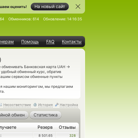
На новый сайт
шаем оценить!
64
Обменников:
614
Обновление:
14:16:35
тнерам
Помощь
FAQ
Контакты
)
→
е обменивать Банковская карта UAH
 удобный обменный курс, обратив
 нашим сервисом обменные пункты
ься нашим мониторингом, мы предлагаем
та.
Несоответствие
История
Настройка
йной обмен
Статистика
лучаете
Резерв
Отзывы
8 501.65
328
C