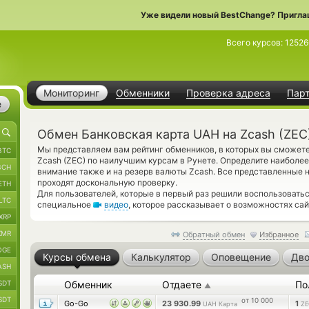
Уже видели новый BestChange? Пригла
Всего курсов:
12526
Мониторинг
Обменники
Проверка адреса
Пар
е
Обмен Банковская карта UAH на Zcash (ZEC
Мы представляем вам рейтинг обменников, в которых вы сможет
BTC
Zcash (ZEC) по наилучшим курсам в Рунете. Определите наиболее
BCH
внимание также и на резерв валюты Zcash. Все представленные
проходят доскональную проверку.
ETH
Для пользователей, которые в первый раз решили воспользоват
LTC
специальное
видео
, которое рассказывает о возможностях сай
XRP
XMR
Обратный обмен
Избранное
OGE
Курсы обмена
Калькулятор
Оповещение
Дво
ASH
SDT
Обменник
Отдаете
По
▲
SDT
от 10 000
Go-Go
23 930.99
1
UAH Карта
ZE