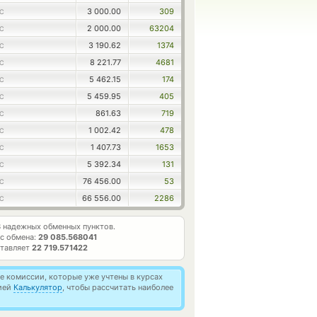
3 000.00
309
C
2 000.00
63204
C
3 190.62
1374
C
8 221.77
4681
C
5 462.15
174
C
5 459.95
405
C
861.63
719
C
1 002.42
478
C
1 407.73
1653
C
5 392.34
131
C
76 456.00
53
C
66 556.00
2286
C
3
надежных обменных пунктов.
с обмена:
29 085.568041
ставляет
22 719.571422
 комиссии, которые уже учтены в курсах
цией
Калькулятор
, чтобы рассчитать наиболее