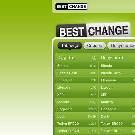
Таблица
Список
Популярно
Bitcoin
Bitcoin
BTC
Bitcoin Cash
Bitcoin Cash
BCH
Ethereum
Ethereum
ETH
Litecoin
Litecoin
LTC
XRP
XRP
XRP
Monero
Monero
XMR
Dogecoin
Dogecoin
DOGE
D
Dash
Dash
DASH
D
Tether ERC20
Tether ERC20
USDT
U
Tether TRC20
Tether TRC20
USDT
U