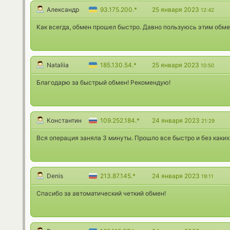
Александр
93.175.200.*
25 января 2023
12:42
Как всегда, обмен прошел быстро. Давно пользуюсь этим обм
Nataliia
185.130.54.*
25 января 2023
10:50
Благодарю за быстрый обмен! Рекомендую!
Константин
109.252.184.*
24 января 2023
21:29
Вся операция заняла 3 минуты. Прошло все быстро и без каких
Denis
213.87.145.*
24 января 2023
19:11
Спасибо за автоматический четкий обмен!