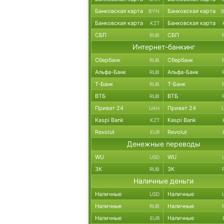
Банковская карта
Банковская карта
BYN
Банковская карта
Банковская карта
KZT
СБП
СБП
RUB
Интернет-банкинг
Сбербанк
Сбербанк
RUB
Альфа-Банк
Альфа-Банк
RUB
Т-Банк
Т-Банк
RUB
ВТБ
ВТБ
RUB
Приват 24
Приват 24
UAH
Kaspi Bank
Kaspi Bank
KZT
Revolut
Revolut
EUR
Денежные переводы
WU
WU
USD
ЗК
ЗК
RUB
Наличные деньги
Наличные
Наличные
USD
Наличные
Наличные
RUB
Наличные
Наличные
EUR