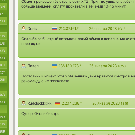
Обмен произошел быстро, в сети XTZ. Приятно удивлена, обы
больше времени, оплату произвели в течении 10-15 минут.
BYN
KZT
RUB
Denis
213.87.161.*
26 января 2023
19:18
RUB
Спасибо за быстрый автоматический обмен и пополнение счет
переводов!
RUB
RUB
RUB
UAH
Павел
188.130.178.*
26 января 2023
18:58
KZT
Постоянный клиент этого обменника , все нравится быстро и н
EUR
рекомендую не пожалеете.
USD
RUB
Rudolskkkkkk
2.204.238.*
26 января 2023
18:51
Супер! Очень быстро!
USD
RUB
EUR