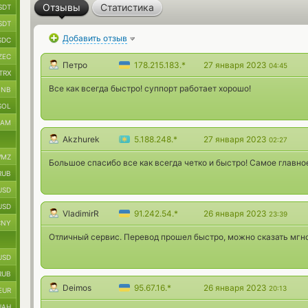
Отзывы
Статистика
SDT
SDT
Добавить отзыв
SDC
ZEC
Петро
178.215.183.*
27 января 2023
04:45
TRX
Все как всегда быстро! суппорт работает хорошо!
BNB
SOL
RAM
Akzhurek
5.188.248.*
27 января 2023
02:27
MZ
Большое спасибо все как всегда четко и быстро! Самое главн
RUB
USD
USD
VladimirR
91.242.54.*
26 января 2023
23:39
CNY
Отличный сервис. Перевод прошел быстро, можно сказать мгн
USD
RUB
Deimos
95.67.16.*
26 января 2023
20:13
EUR
UAH