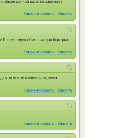
чно обмен данной валюты занимает
Комментировать
Удалить
а! Рекомендую обменник доя быстрых
Комментировать
Удалить
адежно что не маловажно, всем
Комментировать
Удалить
Комментировать
Удалить