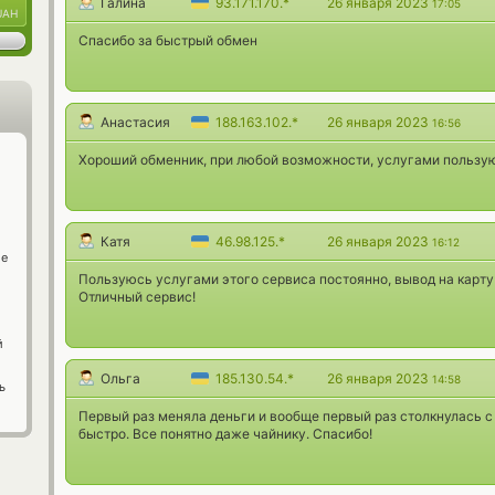
Галинa
93.171.170.*
26 января 2023
17:05
UAH
Спасибо за быстрый обмен
Анастасия
188.163.102.*
26 января 2023
16:56
Хороший обменник, при любой возможности, услугами пользуюс
Катя
46.98.125.*
26 января 2023
16:12
ge
Пользуюсь услугами этого сервиса постоянно, вывод на карту
Отличный сервис!
й
Ольга
185.130.54.*
26 января 2023
14:58
ь
Первый раз меняла деньги и вообще первый раз столкнулась с
быстро. Все понятно даже чайнику. Спасибо!