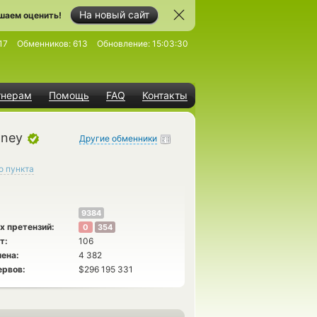
На новый сайт
шаем оценить!
17
Обменников:
613
Обновление:
15:03:30
тнерам
Помощь
FAQ
Контакты
oney
Другие обменники
о пункта
9384
х претензий:
0
354
т:
106
ена:
4 382
ервов:
$296 195 331