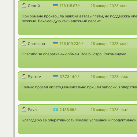
Сергій
176.115.97.*
26 января 2023
13:12
При обмене произошла ошибка автовыплаты, но поддержка опе
режиме. Рекомендую как надежный сервис.
Светлана
176.109.230.*
26 января 2023
13:09
Спасибо за оперативный обмен. Все быстро. Рекомендую.
Рустем
37.73.140.*
26 января 2023
08:56
Только провел оплату,моментально пришли бабосик )) оператив
Pavel
2.135.66.*
26 января 2023
05:47
Благодарю за оперативность!Желаю успешной и продуктивной