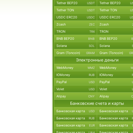
Tether BEP20
Tether BEP20
USDT
U
Tether TON
Tether TON
USDT
U
USDC ERC20
USDC ERC20
USDC
U
Zcash
Zcash
ZEC
TRON
TRON
TRX
BNB BEP20
BNB BEP20
BNB
Solana
Solana
SOL
Gram (Toncoin)
Gram (Toncoin)
GRAM
G
Электронные деньги
WebMoney
WebMoney
WMZ
W
ЮMoney
ЮMoney
RUB
PayPal
PayPal
USD
Volet
Volet
USD
Alipay
Alipay
CNY
Банковские счета и карты
Банковская карта
Банковская карта
USD
Банковская карта
Банковская карта
RUB
Банковская карта
Банковская карта
EUR
Банковская карта
Банковская карта
UAH