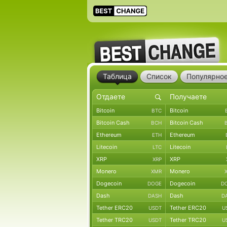
Таблица
Список
Популярно
Bitcoin
Bitcoin
BTC
Bitcoin Cash
Bitcoin Cash
BCH
Ethereum
Ethereum
ETH
Litecoin
Litecoin
LTC
XRP
XRP
XRP
Monero
Monero
XMR
Dogecoin
Dogecoin
DOGE
D
Dash
Dash
DASH
D
Tether ERC20
Tether ERC20
USDT
U
Tether TRC20
Tether TRC20
USDT
U