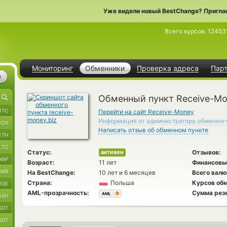
Уже видели новый BestChange? Пригла
Всего курсов:
12453
Мониторинг
Обменники
Проверка адреса
Пар
е
Обменный пункт Receive-M
BTC
Перейти на сайт Receive-Money
Информация от администратора обменног
BCH
Написать отзыв об обменном пункте
ETH
LTC
Статус:
Отзывов:
активен
XRP
Возраст:
11 лет
Финансовы
XMR
На BestChange:
10 лет и 6 месяцев
Всего валю
Страна:
Польша
Курсов обм
OGE
AML-прозрачность:
Сумма рез
AML
ASH
SDT
SDT