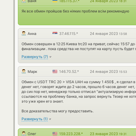
Ваня
185.115.37.*
24 января 2023
18:31
Як все обмен пройшов без ніяких проблем всім рекомендую
Анна
37.46.115.*
24 января 2023
13:58
Обмен совершен в 12:25 Киева trc20 на приват, сейчас 15:57 до
финализации . пока средства не поступят на карту пусть будет
Развернуть
(
7
)
Марк
146.70.52.*
24 января 2023
15:53
Обмен с USDT TRC 20 > VISA UAH на сумму 1 450$ , я сделал в
денег нет, говорят ждите до 2 часов, прошло 6 часов денег нет
до сих пор нет, менеджер только отписал "актуализирую информ
ссылаются на проблему банка, на запрос вернуть Тезер не хотят
это уже хрен его знает.
Все доказательства могу предоставить.
Развернуть
(
1
)
Олег
159.223.228.*
23 января 2023
19:31