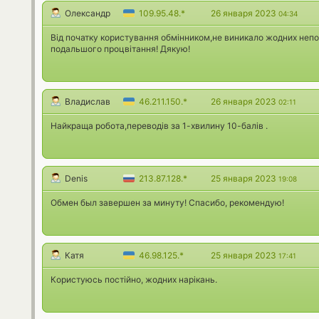
Олександр
109.95.48.*
26 января 2023
04:34
Від початку користування обмінником,не виникало жодних неп
подальшого процвітання! Дякую!
Владислав
46.211.150.*
26 января 2023
02:11
Найкраща робота,переводів за 1-хвилину 10-балів .
Denis
213.87.128.*
25 января 2023
19:08
Обмен был завершен за минуту! Спасибо, рекомендую!
Катя
46.98.125.*
25 января 2023
17:41
Користуюсь постiйно, жодних нарiкань.