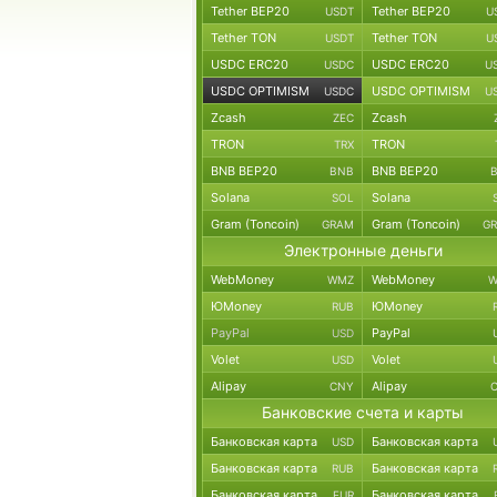
Tether BEP20
Tether BEP20
USDT
U
Tether TON
Tether TON
USDT
U
USDC ERC20
USDC ERC20
USDC
U
USDC OPTIMISM
USDC OPTIMISM
USDC
U
Zcash
Zcash
ZEC
TRON
TRON
TRX
BNB BEP20
BNB BEP20
BNB
Solana
Solana
SOL
Gram (Toncoin)
Gram (Toncoin)
GRAM
G
Электронные деньги
WebMoney
WebMoney
WMZ
W
ЮMoney
ЮMoney
RUB
PayPal
PayPal
USD
Volet
Volet
USD
Alipay
Alipay
CNY
Банковские счета и карты
Банковская карта
Банковская карта
USD
Банковская карта
Банковская карта
RUB
Банковская карта
Банковская карта
EUR