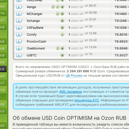
EasySwap
1
79.1496
USDC OP
от 99.91
UAH
4ange
1
79.1495
USDC OP
от 60.88
BYN
MChanger
1
79.1480
USDC OP
от 37.91
KZT
Xchange
1
79.1268
USDC OP
от 50
RUB
24PayBank
1
79.1268
USDC OP
от 12.69
Coinfy
1
78.8016
USDC OP
от 25.42
ProstovCash
1
78.6833
RUB
USDC OP
от 13.04
OneMoment
1
76.6946
RUB
USDC OP
от 10
IziBTC
1
75.5027
RUB
USDC OP
RUB
Всего по направлению USDC OPTIMISM (USDC)
Ozon Банк RUB работ
→
RUB
Суммарный резерв обменников:
2 264 281 866
RUB Ozon.
Средневзвеше
Официальный курс
USD/RUB
от
ЦБ России
на текущее время составляе
UAH
KZT
В целях противодействия легализации доходов, полученных преступны
EUR
обменные пункты проводят
AML-проверки
поступающих от клиентов тр
В случае если транзакция будет идентифицирована как высокорискова
обменную операцию для проведения
процедуры KYC
. Информация по K
USD
соблюдения требований AML/KYC для последующего разблокирования с
RUB
Об обмене USD Coin OPTIMISM на Ozon RUB
В приведенной таблице вы имеете возможность увидеть список об
USD
ручной или автоматический обмен Стейблкоин USD Coin в сети Оп