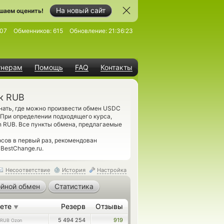
На новый сайт
шаем оценить!
07
Обменников:
615
Обновление:
21:36:23
тнерам
Помощь
FAQ
Контакты
к RUB
нать, где можно произвести обмен USDC
 При определении подходящего курса,
n RUB. Все пункты обмена, предлагаемые
сов в первый раз, рекомендован
BestChange.ru.
Несоответствие
История
Настройка
йной обмен
Статистика
аете
Резерв
Отзывы
▼
5 494 254
919
RUB Ozon