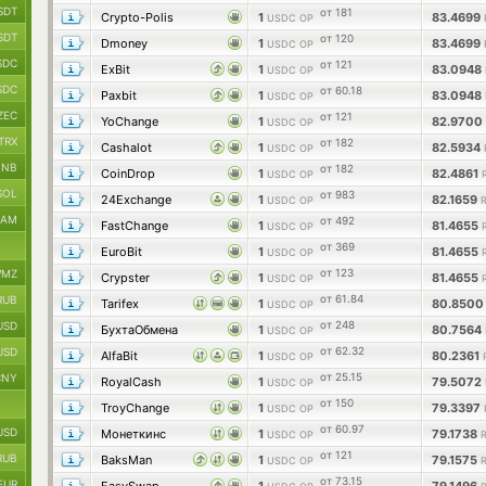
SDT
от 181
Crypto-Polis
1
83.4699
USDC OP
SDT
от 120
Dmoney
1
83.4699
USDC OP
SDC
от 121
ExBit
1
83.0948
USDC OP
SDC
от 60.18
Paxbit
1
83.0948
USDC OP
ZEC
от 121
YoChange
1
82.9700
USDC OP
TRX
от 182
Cashalot
1
82.5934
USDC OP
BNB
от 182
CoinDrop
1
82.4861
USDC OP
SOL
от 983
24Exchange
1
82.1659
USDC OP
RAM
от 492
FastChange
1
81.4655
USDC OP
от 369
EuroBit
1
81.4655
USDC OP
от 123
MZ
Crypster
1
81.4655
USDC OP
от 61.84
RUB
Tarifex
1
80.850
USDC OP
от 248
USD
БухтаОбмена
1
80.7564
USDC OP
от 62.32
USD
AlfaBit
1
80.2361
USDC OP
от 25.15
CNY
RoyalCash
1
79.5072
USDC OP
от 150
TroyChange
1
79.3397
USDC OP
от 60.97
USD
Монеткинс
1
79.1738
USDC OP
от 121
RUB
BaksMan
1
79.1575
USDC OP
от 73.15
EUR