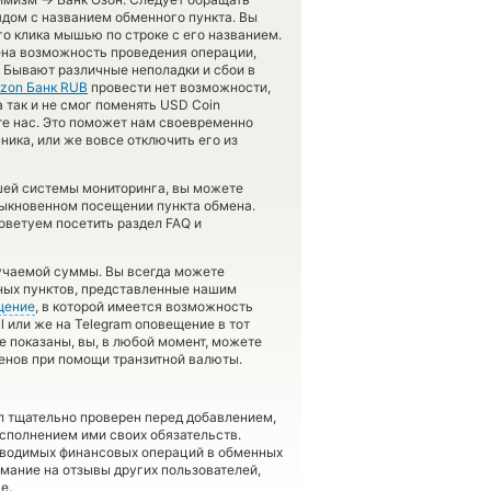
ядом с названием обменного пункта. Вы
о клика мышью по строке с его названием.
ена возможность проведения операции,
 Бывают различные неполадки и сбои в
zon Банк RUB
провести нет возможности,
 так и не смог поменять USD Coin
ите нас. Это поможет нам своевременно
ика, или же вовсе отключить его из
шей системы мониторинга, вы можете
ыкновенном посещении пункта обмена.
оветуем посетить раздел FAQ и
лучаемой суммы. Вы всегда можете
нных пунктов, представленные нашим
щение
, в которой имеется возможность
 или же на Telegram оповещение в тот
е показаны, вы, в любой момент, можете
енов при помощи транзитной валюты.
л тщательно проверен перед добавлением,
сполнением ими своих обязательств.
оводимых финансовых операций в обменных
имание на отзывы других пользователей,
е.