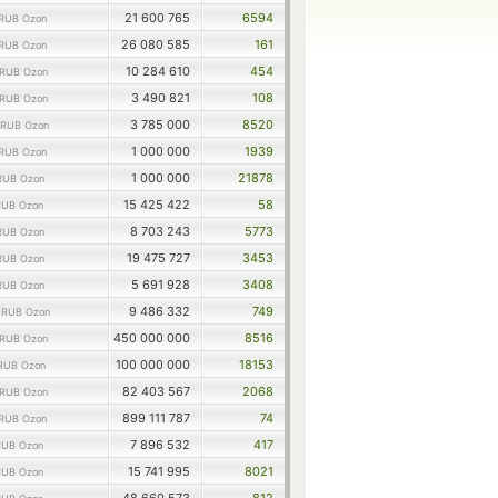
21 600 765
6594
RUB Ozon
26 080 585
161
RUB Ozon
10 284 610
454
RUB Ozon
3 490 821
108
RUB Ozon
3 785 000
8520
RUB Ozon
1 000 000
1939
RUB Ozon
1 000 000
21878
RUB Ozon
15 425 422
58
RUB Ozon
8 703 243
5773
RUB Ozon
19 475 727
3453
RUB Ozon
5 691 928
3408
RUB Ozon
0
9 486 332
749
RUB Ozon
450 000 000
8516
RUB Ozon
100 000 000
18153
RUB Ozon
82 403 567
2068
RUB Ozon
899 111 787
74
RUB Ozon
7 896 532
417
RUB Ozon
15 741 995
8021
RUB Ozon