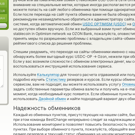
RUB
внимание на специальные метки, которые иногда располагаются р
можете попасть на сайт любого обменника при помощи однократног
EUR
Если после перехода на сайт пункта обмена вами не была обнаруж
UAH
рекомендуем незамедлительно обратиться к администратору сайта.
системе, когда автоматический обмен
USDC OPTIMISM (USDC)
на
O
но доступен обмен вручную. Если же выбранный вами пункт обмена
stablecoin in Optimism network на OZON Bank, пожалуйста, оповест
принять меры по разрешению проблемы с владельцем сайта-обменн
рейтингового списка до решения проблемы.
Спешим уведомить, что переходя на сайты-обменники именно с на
→
обнаружить более выгодный курс USDC-OP
Ozon, нежели при об
Если у вас возникли сложности с обменом электронных денег, мы с
воспользоваться инструкцией использования сервиса.
Используйте
Калькулятор
для точного расчета отдаваемой или по
подробно изучить
Статистику
резервов и курсов. Если курсы обме
сервисом, вам не подходят, вы можете использовать услугу
Опове
задать собственные параметры обмена валюты и получить на e-mail
момент, когда необходимый курс появится. Если обменные пункты н
использовать
Двойной обмен
и найти подходящий вариант двух обм
Надежность обменников
Каждый из обменных пунктов, присутствующих на нашем сайте, бы
при этом команда BestChange непрерывно следит за надлежащим и
Использование мониторинга позволяет повысить безопасность пр
пунктах. При выборе обменного пункта, пожалуйста, обращайте вн
размер резервов и текущий статус обменника на нашем мониторинг