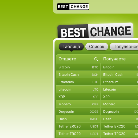
Таблица
Список
Популярно
Bitcoin
Bitcoin
BTC
Bitcoin Cash
Bitcoin Cash
BCH
Ethereum
Ethereum
ETH
Litecoin
Litecoin
LTC
XRP
XRP
XRP
Monero
Monero
XMR
Dogecoin
Dogecoin
DOGE
D
Dash
Dash
DASH
D
Tether ERC20
Tether ERC20
USDT
U
Tether TRC20
Tether TRC20
USDT
U