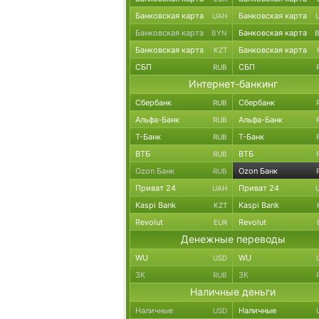
Банковская карта
Банковская карта
UAH
Банковская карта
Банковская карта
BYN
Банковская карта
Банковская карта
KZT
СБП
СБП
RUB
Интернет-банкинг
Сбербанк
Сбербанк
RUB
Альфа-Банк
Альфа-Банк
RUB
Т-Банк
Т-Банк
RUB
ВТБ
ВТБ
RUB
Ozon Банк
Ozon Банк
RUB
Приват 24
Приват 24
UAH
Kaspi Bank
Kaspi Bank
KZT
Revolut
Revolut
EUR
Денежные переводы
WU
WU
USD
ЗК
ЗК
RUB
Наличные деньги
Наличные
Наличные
USD