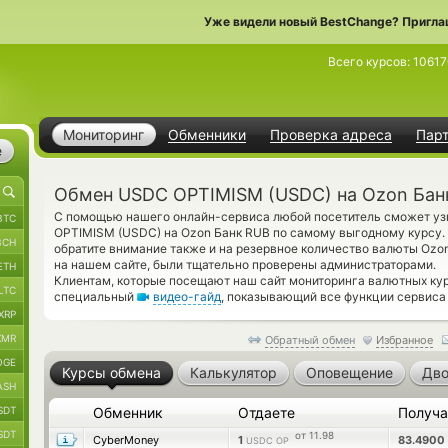
Уже видели новый BestChange? Пригла
Всего курсов:
10617
Мониторинг
Обменники
Проверка адреса
Пар
е
Обмен USDC OPTIMISM (USDC) на Ozon Бан
С помощью нашего онлайн-сервиса любой посетитель сможет уз
BTC
OPTIMISM (USDC) на Ozon Банк RUB по самому выгодному курсу.
BCH
обратите внимание также и на резервное количество валюты Ozo
на нашем сайте, были тщательно проверены администраторами.
ETH
Клиентам, которые посещают наш сайт мониторинга валютных кур
LTC
специальный
видео-гайд
, показывающий все функции сервиса 
XRP
XMR
Обратный обмен
Избранное
OGE
Курсы обмена
Калькулятор
Оповещение
Дво
ASH
SDT
Обменник
Отдаете
Получ
SDT
от 11.98
CyberMoney
1
83.4900
USDC OP