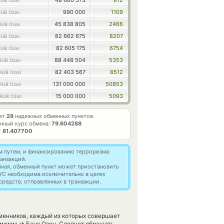
48 660 573
812
RUB Ozon
990 000
1109
RUB Ozon
45 838 805
2466
RUB Ozon
82 662 675
8207
RUB Ozon
82 605 175
6754
RUB Ozon
88 448 504
5353
RUB Ozon
82 403 567
8512
RUB Ozon
131 000 000
50853
RUB Ozon
15 000 000
5093
RUB Ozon
ает
28
надежных обменных пунктов.
нный курс обмена:
79.604288
т
81.407700
м путем, и финансированию терроризма
анзакций.
нная, обменный пункт может приостановить
YC необходима исключительно в целях
редств, отправленных в транзакции.
менников, каждый из которых совершает
→
тимизм
Банк Озон. Следует обращать