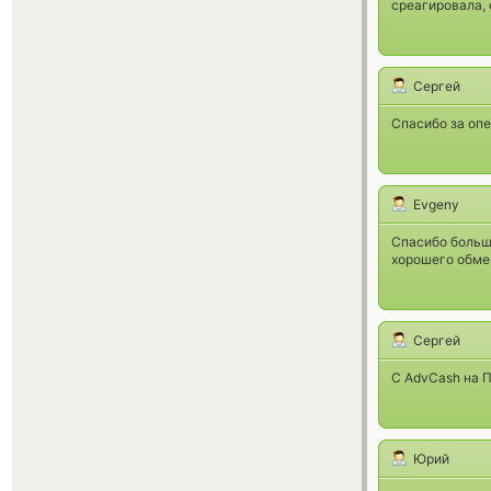
среагировала, 
Сергей
Спасибо за опе
Evgeny
Спасибо большо
хорошего обме
Сергей
C AdvCash на П
Юрий