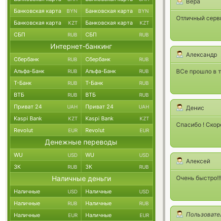
Вера
Банковская карта
Банковская карта
BYN
BYN
Отличный серви
Банковская карта
Банковская карта
KZT
KZT
СБП
СБП
RUB
RUB
Интернет-банкинг
Александр
Сбербанк
Сбербанк
RUB
RUB
Альфа-Банк
Альфа-Банк
ВСе прошло в т
RUB
RUB
Т-Банк
Т-Банк
RUB
RUB
ВТБ
ВТБ
RUB
RUB
Приват 24
Приват 24
UAH
UAH
Денис
Kaspi Bank
Kaspi Bank
KZT
KZT
Спасибо ! Скор
Revolut
Revolut
EUR
EUR
Денежные переводы
WU
WU
USD
USD
Алексей
ЗК
ЗК
RUB
RUB
Наличные деньги
Очень быстро!!
Наличные
Наличные
USD
USD
Наличные
Наличные
RUB
RUB
Пользовате
Наличные
Наличные
EUR
EUR