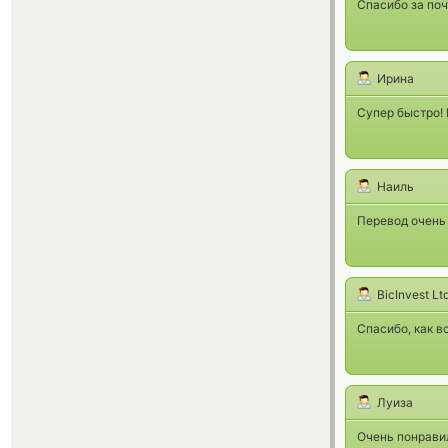
Спасибо за по
Ирина
Супер быстро! 
Наиль
Перевод очень 
BicInvest Lt
Спасибо, как в
Луиза
Очень понрави