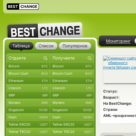
Мониторинг
Таблица
Список
Популярное
Bitcoin
Bitcoin
BTC
BTC
Bitcoin Cash
Bitcoin Cash
BCH
BCH
Ethereum
Ethereum
ETH
ETH
Litecoin
Litecoin
LTC
LTC
Статус:
XRP
XRP
XRP
XRP
Возраст:
Monero
Monero
XMR
XMR
На BestChange:
Страна:
Dogecoin
Dogecoin
DOGE
DOGE
AML-прозрачност
Dash
Dash
DASH
DASH
Tether ERC20
Tether ERC20
USDT
USDT
Tether TRC20
Tether TRC20
USDT
USDT