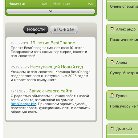
Наличные
Наличные
UAH
UAH
Очень операти
Новости
BTC-кран
Александр
Практически м
19-летие BestChange
19.06.2026
Проект BestChange отмечает свое 19-летие!
Поздравляем всех наших партнеров, коллег и
пользователей.
Алена
Наступающий Новый год
25.12.2025
Уважаемые пользователи! Команда BestChange
Супер-быстрый
поздравляет всех с наступающим 2026 годом
и желает всего наилучшего!
Запуск нового сайта
12.11.2025
Гузель
С радостью объявляем о начале работы новой
версии сайта, запущенной на домене
BestChange.biz
. Приглашаем оценить дизайн,
Пользуюсь не п
протестировать функциональность и оставить
обратную связь.
Дмитрий