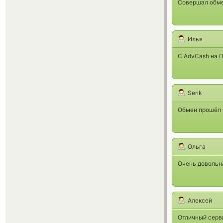
Совершал обмен
Илья
C AdvCash на П
Serik
Обмен прошёл 
Ольга
Очень довольна
Алексей
Отличный серв