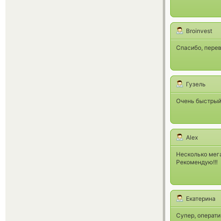
Broinvest
Спасибо, перев
Гузель
Очень быстрый 
Alex
Несколько мега
Рекомендую!!!
Екатерина
Супер, операти