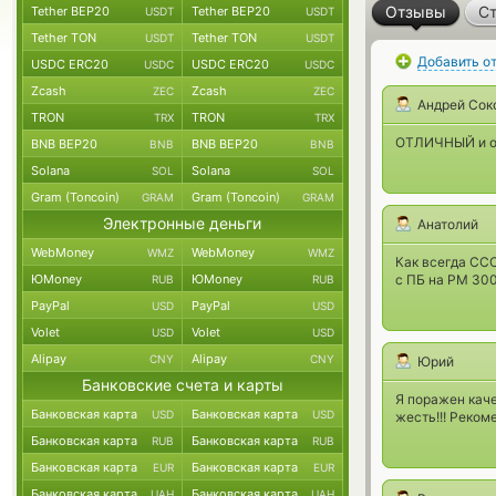
Отзывы
Ст
Tether BEP20
Tether BEP20
USDT
USDT
Tether TON
Tether TON
USDT
USDT
Добавить о
USDC ERC20
USDC ERC20
USDC
USDC
Zcash
Zcash
ZEC
ZEC
Андрей Сок
TRON
TRON
TRX
TRX
ОТЛИЧНЫЙ и оч
BNB BEP20
BNB BEP20
BNB
BNB
Solana
Solana
SOL
SOL
Gram (Toncoin)
Gram (Toncoin)
GRAM
GRAM
Электронные деньги
Анатолий
WebMoney
WebMoney
WMZ
WMZ
Как всегда ССС
ЮMoney
ЮMoney
с ПБ на РМ 30
RUB
RUB
PayPal
PayPal
USD
USD
Volet
Volet
USD
USD
Alipay
Alipay
CNY
CNY
Юрий
Банковские счета и карты
Я поражен каче
Банковская карта
Банковская карта
USD
USD
жесть!!! Рекоме
Банковская карта
Банковская карта
RUB
RUB
Банковская карта
Банковская карта
EUR
EUR
Банковская карта
Банковская карта
UAH
UAH