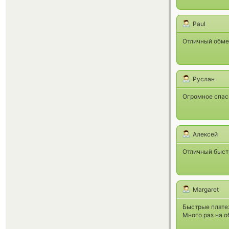
Paul
Отличный обме
Руслан
Огромное спаси
Алексей
Отличный быст
Margaret
Быстрые платеж
Много раз на о