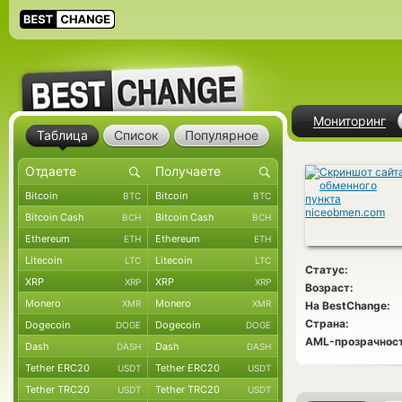
Мониторинг
Таблица
Список
Популярное
Bitcoin
Bitcoin
BTC
BTC
Bitcoin Cash
Bitcoin Cash
BCH
BCH
Ethereum
Ethereum
ETH
ETH
Litecoin
Litecoin
LTC
LTC
Статус:
XRP
XRP
XRP
XRP
Возраст:
Monero
Monero
XMR
XMR
На BestChange:
Страна:
Dogecoin
Dogecoin
DOGE
DOGE
AML-прозрачност
Dash
Dash
DASH
DASH
Tether ERC20
Tether ERC20
USDT
USDT
Tether TRC20
Tether TRC20
USDT
USDT