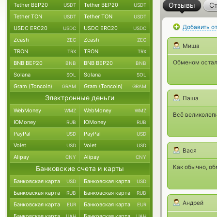
Отзывы
Ст
Tether BEP20
Tether BEP20
USDT
USDT
Tether TON
Tether TON
USDT
USDT
Добавить о
USDC ERC20
USDC ERC20
USDC
USDC
Zcash
Zcash
ZEC
ZEC
Миша
TRON
TRON
TRX
TRX
Обменом остал
BNB BEP20
BNB BEP20
BNB
BNB
Solana
Solana
SOL
SOL
Gram (Toncoin)
Gram (Toncoin)
GRAM
GRAM
Электронные деньги
Паша
WebMoney
WebMoney
WMZ
WMZ
Всё великолепн
ЮMoney
ЮMoney
RUB
RUB
PayPal
PayPal
USD
USD
Volet
Volet
USD
USD
Вася
Alipay
Alipay
CNY
CNY
Как обычно, об
Банковские счета и карты
Банковская карта
Банковская карта
USD
USD
Банковская карта
Банковская карта
RUB
RUB
Андрей
Банковская карта
Банковская карта
EUR
EUR
Банковская карта
Банковская карта
UAH
UAH