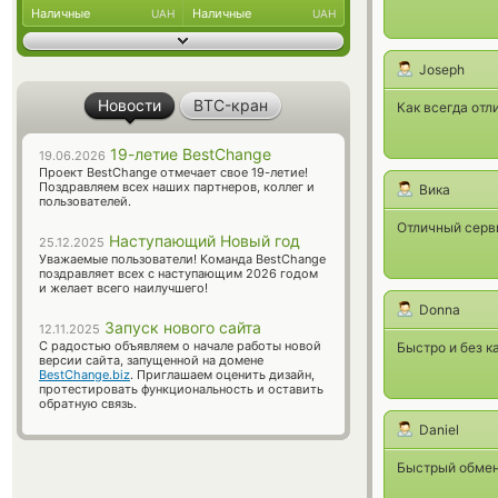
Наличные
Наличные
UAH
UAH
Joseph
Новости
BTC-кран
Как всегда отл
19-летие BestChange
19.06.2026
Проект BestChange отмечает свое 19-летие!
Поздравляем всех наших партнеров, коллег и
Вика
пользователей.
Отличный серви
Наступающий Новый год
25.12.2025
Уважаемые пользователи! Команда BestChange
поздравляет всех с наступающим 2026 годом
и желает всего наилучшего!
Donna
Запуск нового сайта
12.11.2025
С радостью объявляем о начале работы новой
Быстро и без к
версии сайта, запущенной на домене
BestChange.biz
. Приглашаем оценить дизайн,
протестировать функциональность и оставить
обратную связь.
Daniel
Быстрый обмен,