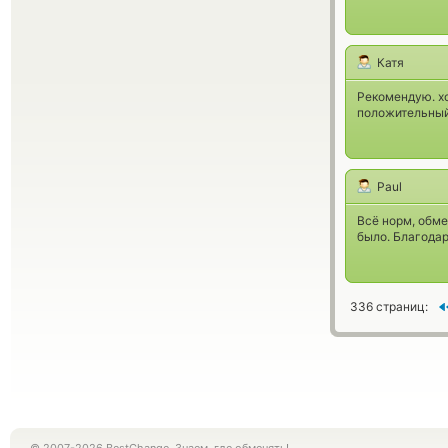
Катя
Рекомендую. хо
положительный
Paul
Всё норм, обме
было. Благода
336 страниц: