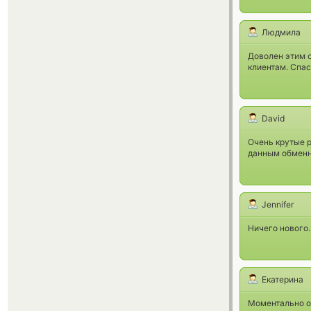
Людмила
Доволен этим 
клиентам. Спас
David
Очень крутые р
данным обменн
Jennifer
Ничего нового.
Екатерина
Моментально о