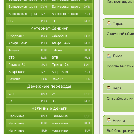
Как всегда, от
Банковская карта
Банковская карта
BYN
BYN
Банковская карта
Банковская карта
KZT
KZT
СБП
СБП
RUB
RUB
Тарас
Интернет-банкинг
Отличный обме
Сбербанк
Сбербанк
RUB
RUB
Альфа-Банк
Альфа-Банк
RUB
RUB
Т-Банк
Т-Банк
RUB
RUB
Дима
ВТБ
ВТБ
RUB
RUB
Приват 24
Приват 24
UAH
UAH
Всегда быстрый
Kaspi Bank
Kaspi Bank
KZT
KZT
Revolut
Revolut
EUR
EUR
Денежные переводы
Вера
WU
WU
USD
USD
Спасибо, отлич
ЗК
ЗК
RUB
RUB
Наличные деньги
Наличные
Наличные
USD
USD
Никита
Наличные
Наличные
RUB
RUB
Наличные
Наличные
Всё быстро и у
EUR
EUR