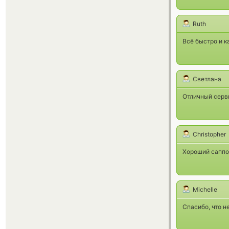
Ruth
Всё быстро и к
Светлана
Отличный серв
Christopher
Хороший саппор
Michelle
Спасибо, что н