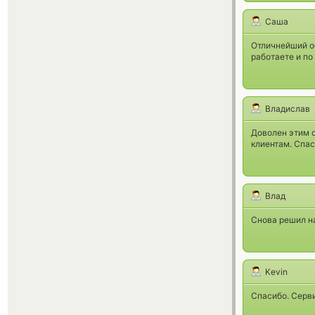
Саша
Отличнейший об
работаете и по
Владислав
Доволен этим 
клиентам. Спас
Влад
Снова решил на
Kevin
Спасибо. Серви