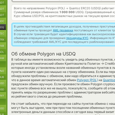
SDT
Всего по направлению Polygon (POL)
Quantoz ERC20 (USDQ) работае
→
SDT
Суммарный резерв обменников:
1 000 000
USDQ.
Средневзвешенный к
SDT
Курс обмена
USD/POL
на криптовалютных рынках на текущее время со
SDC
В целях противодействия легализации доходов, полученных преступны
SDQ
обменные пункты проводят
AML-проверки
поступающих от клиентов тр
ZEC
В случае если транзакция будет идентифицирована как высокорискова
обменную операцию для проведения
процедуры KYC
. Информация по K
TRX
соблюдения требований AML/KYC для последующего разблокирования с
BNB
SOL
Об обмене Polygon на USDQ
RAM
В таблице вы имеете возможность увидеть ряд обменных пунктов,
→
ручной или автоматический обмен Криптовалюта Полигон
Стейбл
которые иногда установлены возле названий обменных пунктов в ли
MZ
пункта нажмите один раз мышью на строку обменника. Если вы пер
обнаружили проблемы с обменом, вам надо обратиться к админист
RUB
что в данное время автоматический обмен
Polygon (POL)
на
Quanto
USD
предложен обмен вручную. Если произвести обмен Polygon cryptocu
вас пункте обмена все же не вышло, пожалуйста, сообщите об это
USD
принять меры по разрешению проблем с администратором вебсайта
CNY
из рейтингового списка до решения проблемы.
Не стоит забывать, что при переходе на сайты пунктов обмена с на
могут быть выгоднее, чем при простом посещении обменных пункто
USD
электронные деньги данным способом и сегодня ваш первый визит 
RUB