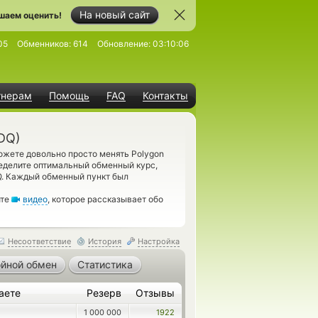
На новый сайт
шаем оценить!
05
Обменников:
614
Обновление:
03:10:06
тнерам
Помощь
FAQ
Контакты
DQ)
ожете довольно просто менять Polygon
ределите оптимальный обменный курс,
Q. Каждый обменный пункт был
ите
видео
, которое рассказывает обо
Несоответствие
История
Настройка
йной обмен
Статистика
аете
Резерв
Отзывы
1 000 000
1922