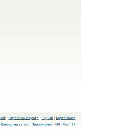
Блог
|
Справочный центр
|
English
|
Карта сайта
Конвертер валют
|
Приложения
|
API
|
Push TX