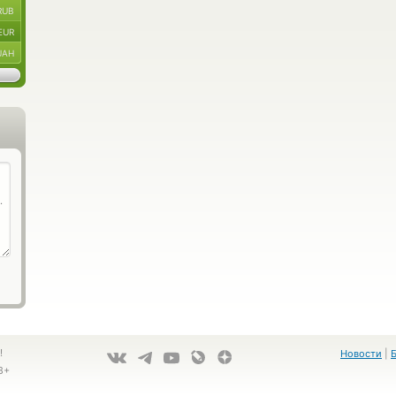
RUB
EUR
UAH
!
Новости
|
8+