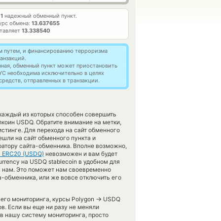
т
1
надежный обменный пункт.
урс обмена:
13.637655
ставляет
13.338540
м путем, и финансированию терроризма
анзакций.
нная, обменный пункт может приостановить
YC необходима исключительно в целях
редств, отправленных в транзакции.
 каждый из которых способен совершить
коин USDQ. Обратите внимание на метки,
стинге. Для перехода на сайт обменного
ешли на сайт обменного пункта и
ратору сайта-обменника. Вполне возможно,
z ERC20 (USDQ)
невозможен и вам будет
rrency на USDQ stablecoin в удобном для
м нам. Это поможет нам своевременно
-обменника, или же вовсе отключить его
→
шего мониторинга, курсы Polygon
USDQ
в. Если вы еще ни разу не меняли
в нашу систему мониторинга, просто