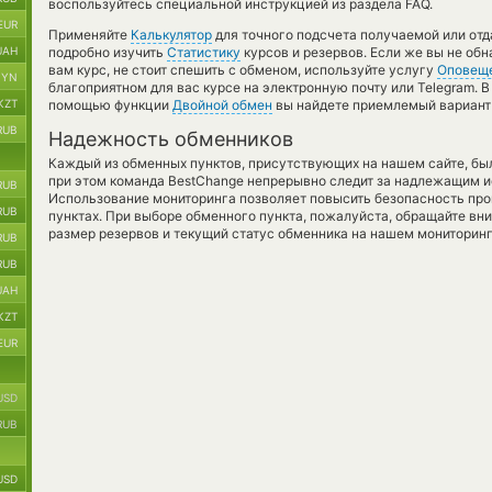
воспользуйтесь специальной инструкцией из раздела FAQ.
EUR
Применяйте
Калькулятор
для точного подсчета получаемой или от
UAH
подробно изучить
Статистику
курсов и резервов. Если же вы не об
вам курс, не стоит спешить с обменом, используйте услугу
Оповещ
BYN
благоприятном для вас курсе на электронную почту или Telegram. В
KZT
помощью функции
Двойной обмен
вы найдете приемлемый вариант 
RUB
Надежность обменников
Каждый из обменных пунктов, присутствующих на нашем сайте, бы
при этом команда BestChange непрерывно следит за надлежащим и
RUB
Использование мониторинга позволяет повысить безопасность пр
RUB
пунктах. При выборе обменного пункта, пожалуйста, обращайте вн
размер резервов и текущий статус обменника на нашем мониторинг
RUB
RUB
UAH
KZT
EUR
USD
RUB
USD