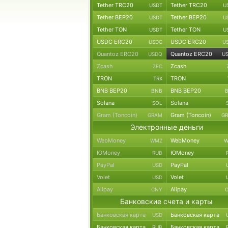
Tether TRC20
Tether TRC20
USDT
U
Tether BEP20
Tether BEP20
USDT
U
Tether TON
Tether TON
USDT
U
USDC ERC20
USDC ERC20
USDC
U
Quantoz ERC20
Quantoz ERC20
USDQ
U
Zcash
Zcash
ZEC
TRON
TRON
TRX
BNB BEP20
BNB BEP20
BNB
Solana
Solana
SOL
Gram (Toncoin)
Gram (Toncoin)
GRAM
G
Электронные деньги
WebMoney
WebMoney
WMZ
W
ЮMoney
ЮMoney
RUB
PayPal
PayPal
USD
Volet
Volet
USD
Alipay
Alipay
CNY
Банковские счета и карты
Банковская карта
Банковская карта
USD
Банковская карта
Банковская карта
RUB