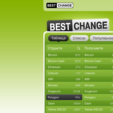
Таблица
Список
Популярно
Bitcoin
Bitcoin
BTC
Bitcoin Cash
Bitcoin Cash
BCH
Ethereum
Ethereum
ETH
Litecoin
Litecoin
LTC
XRP
XRP
XRP
Monero
Monero
XMR
Dogecoin
Dogecoin
DOGE
D
Polygon
Polygon
POL
Dash
Dash
DASH
D
Tether ERC20
Tether ERC20
USDT
U