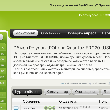
Уже видели новый BestChange? Пригла
Всего курсов:
10933
Мониторинг
Обменники
Проверка адреса
Пар
е
Обмен Polygon (POL) на Quantoz ERC20 (US
Мы представляем вам листинг обменных пунктов, в которых вы м
BTC
(POL) на Quantoz ERC20 (USDQ) по наилучшим курсам в сети. Оп
BCH
обратив внимание также и на резервное количество валюты USD
досконально проверен администрацией нашего сайта.
ETH
Если вы посетили нашу систему мониторинга впервые, просмотр
LTC
всех функциях сайта BestChange.ru.
XRP
XMR
Обратный обмен
Избранное
OGE
Курсы обмена
Калькулятор
Оповещение
Дво
POL
ASH
Обменник
Отдаете
Получ
▲
SDT
от 2 433
LovanPay
13.637655
1
POL
USDQ