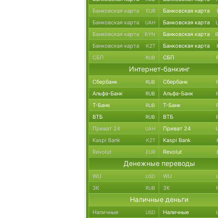
Банковская карта
Банковская карта
EUR
Банковская карта
Банковская карта
UAH
Банковская карта
Банковская карта
BYN
Банковская карта
Банковская карта
KZT
СБП
СБП
RUB
Интернет-банкинг
Сбербанк
Сбербанк
RUB
Альфа-Банк
Альфа-Банк
RUB
Т-Банк
Т-Банк
RUB
ВТБ
ВТБ
RUB
Приват 24
Приват 24
UAH
Kaspi Bank
Kaspi Bank
KZT
Revolut
Revolut
EUR
Денежные переводы
WU
WU
USD
ЗК
ЗК
RUB
Наличные деньги
Наличные
Наличные
USD