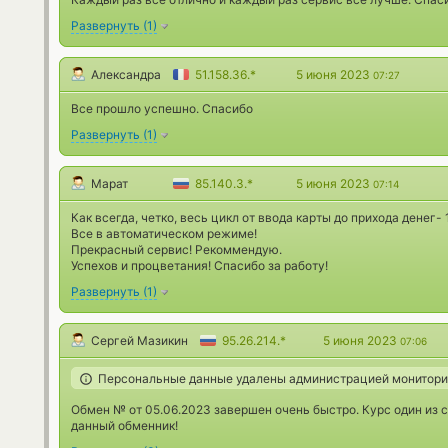
Развернуть
(
1
)
Александра
51.158.36.*
5 июня 2023
07:27
Все прошло успешно. Спасибо
Развернуть
(
1
)
Марат
85.140.3.*
5 июня 2023
07:14
Как всегда, четко, весь цикл от ввода карты до прихода денег-
Все в автоматическом режиме!
Прекрасный сервис! Рекоммендую.
Успехов и процветания! Спасибо за работу!
Развернуть
(
1
)
Сергей Мазикин
95.26.214.*
5 июня 2023
07:06
Персональные данные удалены администрацией монитори
Обмен № от 05.06.2023 завершен очень быстро. Курс один из
данный обменник!