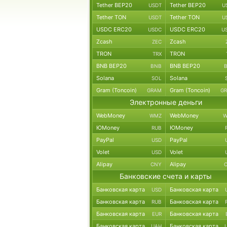
Tether BEP20
Tether BEP20
USDT
U
Tether TON
Tether TON
USDT
U
USDC ERC20
USDC ERC20
USDC
U
Zcash
Zcash
ZEC
TRON
TRON
TRX
BNB BEP20
BNB BEP20
BNB
Solana
Solana
SOL
Gram (Toncoin)
Gram (Toncoin)
GRAM
G
Электронные деньги
WebMoney
WebMoney
WMZ
W
ЮMoney
ЮMoney
RUB
PayPal
PayPal
USD
Volet
Volet
USD
Alipay
Alipay
CNY
Банковские счета и карты
Банковская карта
Банковская карта
USD
Банковская карта
Банковская карта
RUB
Банковская карта
Банковская карта
EUR
Банковская карта
Банковская карта
UAH