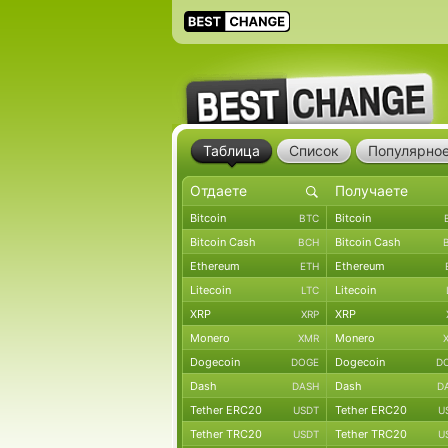
Таблица
Список
Популярно
Bitcoin
Bitcoin
BTC
Bitcoin Cash
Bitcoin Cash
BCH
Ethereum
Ethereum
ETH
Litecoin
Litecoin
LTC
XRP
XRP
XRP
Monero
Monero
XMR
Dogecoin
Dogecoin
DOGE
D
Dash
Dash
DASH
D
Tether ERC20
Tether ERC20
USDT
U
Tether TRC20
Tether TRC20
USDT
U