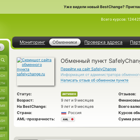
Уже видели новый BestChange? Пригла
Всего курсов:
12442
Мониторинг
Обменники
Проверка адреса
Пар
е
Обменный пункт SafelyChan
BTC
Перейти на сайт SafelyChange
Информация от администратора обменног
BCH
Написать отзыв об обменном пункте
ETH
LTC
Статус:
Отзывов:
активен
XRP
Возраст:
9 лет и 9 месяцев
Финансовы
XMR
На BestChange:
9 лет и 9 месяцев
Всего валю
Страна:
Россия
Курсов обм
OGE
AML-прозрачность:
Сумма рез
AML
ASH
SDT
SDT