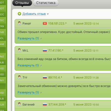
Отзывы
Статистика
SDT
SDT
Добавить отзыв
SDC
ZEC
Ринат
158.181.223.*
5 июня 2023
12:14
TRX
Обмен прошел оперативно. Курс достойный. Отличный сервис)
BNB
Развернуть
(
1
)
SOL
RAM
Mr.L
77.41.190.*
5 июня 2023
12:11
MZ
Без сомнений иду сюда за битком, обмен всегда всё очень быс
RUB
Развернуть
(
1
)
USD
USD
Ттт
89.110.4.*
5 июня 2023
11:28
CNY
Замечательный обменник) можно доверять) все быстро всегда
Развернуть
(
1
)
USD
RUB
Евгений
37.144.209.*
5 июня 2023
EUR
10:50
UAH