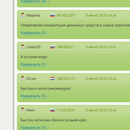
Развернуть
(
3
)
Марина
46.39.229.*
5 июня 2023
06:38
Оперативная конвертация денежных средств в самые короткие
Развернуть
(
1
)
Lewik20
188.68.81.*
5 июня 2023
05:53
В лучшем виде!
Развернуть
(
1
)
Divan
168.100.11.*
5 июня 2023
05:46
Быстро и четко! рекомендую!
Развернуть
(
1
)
Rtem
77.43.208.*
5 июня 2023
05:45
Быстро.четко.как обычно лучший курс.
Развернуть
(
1
)