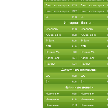
Банковская карта
Банковская карта
BYN
Банковская карта
Банковская карта
KZT
СБП
СБП
RUB
Интернет-банкинг
Сбербанк
Сбербанк
RUB
Альфа-Банк
Альфа-Банк
RUB
Т-Банк
Т-Банк
RUB
ВТБ
ВТБ
RUB
Приват 24
Приват 24
UAH
Kaspi Bank
Kaspi Bank
KZT
Revolut
Revolut
EUR
Денежные переводы
WU
WU
USD
ЗК
ЗК
RUB
Наличные деньги
Наличные
Наличные
USD
Наличные
Наличные
RUB
Наличные
Наличные
EUR