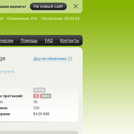
На новый сайт
шаем оценить!
54
Обменников:
614
Обновление:
08:32:24
тнерам
Помощь
FAQ
Контакты
ge
Другие обменники
о пункта
97816
х претензий:
1
3602
т:
16
ена:
120
ервов:
$426 698