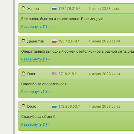
Жанна
178.176.219.*
5 июня 2023
04:56
Все очень быстро и качественно. Рекомендую
Развернуть
(
1
)
Дедектив
193.42.108.*
4 июня 2023
23:09
Оперативный выгодный обмен стейблкоинов в разной сети, спа
Развернуть
(
1
)
Олег
37.19.218.*
4 июня 2023
22:34
Спасибо за оперативность
Развернуть
(
1
)
Druid
178.206.53.*
4 июня 2023
22:02
Спасибо за обмен!)
Развернуть
(
1
)