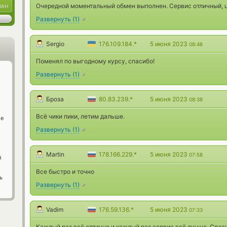
Очередной моментальный обмен выполнен. Сервис отличный, 
UAH
Развернуть
(
1
)
Sergio
176.109.184.*
5 июня 2023
08:48
Поменял по выгодному курсу, спасибо!
Развернуть
(
1
)
Броза
80.83.239.*
5 июня 2023
08:38
Всё чики пики, летим дальше.
ge
Развернуть
(
1
)
Мartin
178.166.229.*
5 июня 2023
07:58
й
Все быстро и точно
ь
Развернуть
(
1
)
Vadim
176.59.136.*
5 июня 2023
07:33
Каждый раз всё отлично и каждый раз сервис всё лучше. Спас