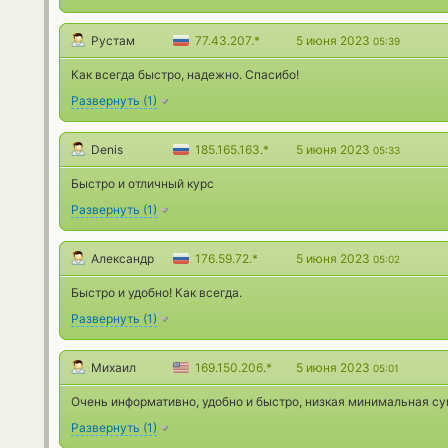
Рустам
77.43.207.*
5 июня 2023
05:39
Как всегда быстро, надежно. Спасибо!
Развернуть
(
1
)
Denis
185.165.163.*
5 июня 2023
05:33
Быстро и отличный курс
Развернуть
(
1
)
Александр
176.59.72.*
5 июня 2023
05:02
Быстро и удобно! Как всегда.
Развернуть
(
1
)
Михаил
169.150.206.*
5 июня 2023
05:01
Очень информативно, удобно и быстро, низкая минимальная с
Развернуть
(
1
)