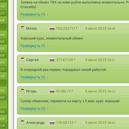
Заявка на обмен TRX на киви рубли выполнена моментально. 
BYN
Спасибо)
KZT
Развернуть
(
1
)
RUB
Mexes
109.252.117.*
5 июня 2023
09:58
RUB
Хороший курс, моментальный обмен
RUB
Развернуть
(
1
)
RUB
RUB
Сергей
37.147.129.*
5 июня 2023
09:51
UAH
KZT
В очередной раз сервис порадовал своей работой
EUR
Развернуть
(
1
)
USD
Игорь
91.185.77.*
5 июня 2023
09:23
RUB
Cупер обменник, перевели на карту з 5 мин. курс хороший
Развернуть
(
1
)
USD
RUB
Александр
176.59.133.*
5 июня 2023
08:53
EUR