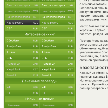
строку с названием
с обменом валюты, 
Банковская карта
Банковская карта
UAH
UAH
неполадки и сбои в
Банковская карта
Банковская карта
BYN
BYN
доступен обмен вру
просим написать н
Банковская карта
Банковская карта
KZT
KZT
владельцами пункта
Карта HUMO
Карта HUMO
UZS
UZS
Часто бывает так,
СБП
СБП
RUB
RUB
через наш сервис. 
Интернет-банкинг
посетить раздел FA
Сбербанк
Сбербанк
Постарайтесь кажд
RUB
RUB
услугам всегда до
Альфа-Банк
Альфа-Банк
RUB
RUB
обменников удобный
Т-Банк
Т-Банк
уведомление о благ
RUB
RUB
показаны, вы, в лю
ВТБ
ВТБ
RUB
RUB
обменов при помощ
Приват 24
Приват 24
UAH
UAH
Безопасност
Kaspi Bank
Kaspi Bank
KZT
KZT
Каждый из обменны
Revolut
Revolut
EUR
EUR
при этом команда 
Использование мон
Денежные переводы
пунктах. При выбор
WU
WU
USD
USD
размер резервов и 
ЗК
ЗК
RUB
RUB
Наличные деньги
Наличные
Наличные
USD
USD