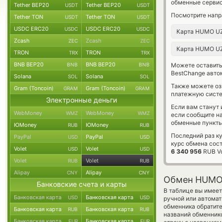
обменные сервис
Tether BEP20
Tether BEP20
USDT
USDT
Посмотрите напр
Tether TON
Tether TON
USDT
USDT
USDC ERC20
USDC ERC20
USDC
USDC
Карта HUMO U
Zcash
Zcash
ZEC
ZEC
Карта HUMO U
TRON
TRON
TRX
TRX
BNB BEP20
BNB BEP20
BNB
BNB
Можете оставит
BestChange авто
Solana
Solana
SOL
SOL
Также можете о
Gram (Toncoin)
Gram (Toncoin)
GRAM
GRAM
платежную сист
Электронные деньги
Если вам станут
WebMoney
WebMoney
WMZ
WMZ
если сообщите н
обменные пункты
ЮMoney
ЮMoney
RUB
RUB
Последний раз к
PayPal
PayPal
USD
USD
курс обмена сос
Volet
Volet
USD
USD
6 340 956
RUB Vo
Volet
Volet
RUB
RUB
Alipay
Alipay
CNY
CNY
Обмен HUMO 
Банковские счета и карты
В таблице вы имеет
Банковская карта
Банковская карта
USD
USD
ручной или автомат
обменника обратите
Банковская карта
Банковская карта
RUB
RUB
названий обменнико
Банковская карта
Банковская карта
EUR
EUR