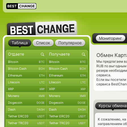
Мониторинг
Таблица
Список
Популярное
Обмен Карт
Мы предлагаем ва
Bitcoin
Bitcoin
BTC
BTC
RUB по выгодным 
Bitcoin Cash
Bitcoin Cash
BCH
BCH
резерв необходим
сервиса.
Ethereum
Ethereum
ETH
ETH
Если вы посетили
Litecoin
Litecoin
LTC
LTC
сервиса BestChang
XRP
XRP
XRP
XRP
Monero
Monero
XMR
XMR
Dogecoin
Dogecoin
DOGE
DOGE
Курсы обмена
Dash
Dash
DASH
DASH
Tether ERC20
Tether ERC20
USDT
USDT
К сожалению, на
Tether TRC20
Tether TRC20
USDT
USDT
направлением о