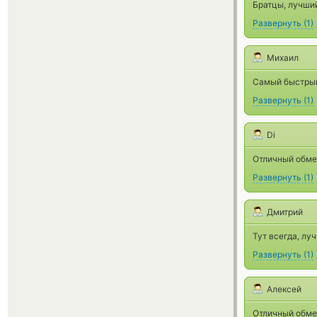
Братцы, лучший 
Развернуть
(
1
)
Михаил
Самый быстрый
Развернуть
(
1
)
Di
Отличный обме
Развернуть
(
1
)
Дмитрий
Тут всегда, лу
Развернуть
(
1
)
Алексей
Отличный обме