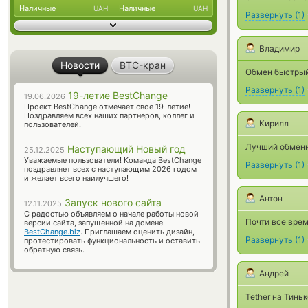
Наличные
Наличные
UAH
UAH
Развернуть
(
1
)
Владимир
Новости
BTC-кран
Обмен быстры
Развернуть
(
1
)
19-летие BestChange
19.06.2026
Проект BestChange отмечает свое 19-летие!
Поздравляем всех наших партнеров, коллег и
Кирилл
пользователей.
Лучший обменни
Наступающий Новый год
25.12.2025
Уважаемые пользователи! Команда BestChange
Развернуть
(
1
)
поздравляет всех с наступающим 2026 годом
и желает всего наилучшего!
Антон
Запуск нового сайта
12.11.2025
С радостью объявляем о начале работы новой
Почти все вре
версии сайта, запущенной на домене
BestChange.biz
. Приглашаем оценить дизайн,
Развернуть
(
1
)
протестировать функциональность и оставить
обратную связь.
Андрей
Tether на Тинь