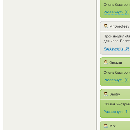
Очень быстро и
Развернуть
(
1
)
Mr.Dorofeev
Производил обм
для чего. Беги
Развернуть
(
6
)
Omazur
Очень быстро и
Развернуть
(
1
)
Dmitry
Обмен быстры
Развернуть
(
1
)
Mrx