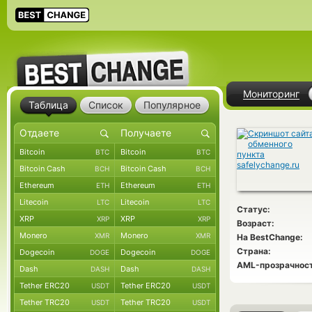
Мониторинг
Таблица
Список
Популярное
Bitcoin
Bitcoin
BTC
BTC
Bitcoin Cash
Bitcoin Cash
BCH
BCH
Ethereum
Ethereum
ETH
ETH
Litecoin
Litecoin
LTC
LTC
Статус:
XRP
XRP
XRP
XRP
Возраст:
Monero
Monero
XMR
XMR
На BestChange:
Страна:
Dogecoin
Dogecoin
DOGE
DOGE
AML-прозрачност
Dash
Dash
DASH
DASH
Tether ERC20
Tether ERC20
USDT
USDT
Tether TRC20
Tether TRC20
USDT
USDT