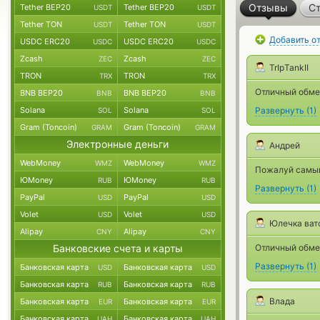
Отзывы
Ст
Tether BEP20
Tether BEP20
USDT
USDT
Tether TON
Tether TON
USDT
USDT
Добавить о
USDC ERC20
USDC ERC20
USDC
USDC
Zcash
Zcash
ZEC
ZEC
TrIpTankII
TRON
TRON
TRX
TRX
Отличный обме
BNB BEP20
BNB BEP20
BNB
BNB
Solana
Solana
Развернуть
(
1
)
SOL
SOL
Gram (Toncoin)
Gram (Toncoin)
GRAM
GRAM
Электронные деньги
Андрей
WebMoney
WebMoney
WMZ
WMZ
Пожалуй самый
ЮMoney
ЮMoney
RUB
RUB
Развернуть
(
1
)
PayPal
PayPal
USD
USD
Volet
Volet
USD
USD
Юлечка ват
Alipay
Alipay
CNY
CNY
Банковские счета и карты
Отличный обмен
Развернуть
(
1
)
Банковская карта
Банковская карта
USD
USD
Банковская карта
Банковская карта
RUB
RUB
Влада
Банковская карта
Банковская карта
EUR
EUR
Банковская карта
Банковская карта
UAH
UAH