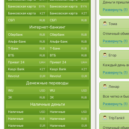
Деньги пришли
Банковская карта
Банковская карта
BYN
BYN
Развернуть
(
1
)
Банковская карта
Банковская карта
KZT
KZT
СБП
СБП
RUB
RUB
Тома
Интернет-банкинг
Отличный обмен
Сбербанк
Сбербанк
RUB
RUB
Развернуть
(
1
)
Альфа-Банк
Альфа-Банк
RUB
RUB
Т-Банк
Т-Банк
RUB
RUB
Егор
ВТБ
ВТБ
RUB
RUB
Приват 24
Приват 24
UAH
UAH
Каждый день в
Kaspi Bank
Kaspi Bank
KZT
KZT
Развернуть
(
1
)
Revolut
Revolut
EUR
EUR
Денежные переводы
Ленар
WU
WU
USD
USD
Все четко и бы
ЗК
ЗК
RUB
RUB
Наличные деньги
Развернуть
(
1
)
Наличные
Наличные
USD
USD
TrIpTankII
Наличные
Наличные
RUB
RUB
Наличные
Наличные
EUR
EUR
Отличный обме