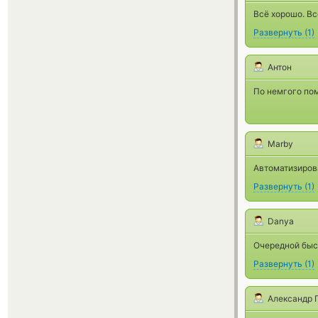
Всё хорошо. В
Развернуть
(
1
)
Антон
По немгого пом
Marby
Автоматизиров
Развернуть
(
1
)
Danya
Очередной быс
Развернуть
(
1
)
Александр 