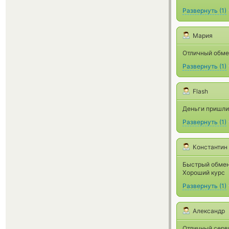
Развернуть
(
1
)
Мария
Отличный обме
Развернуть
(
1
)
Flash
Деньги пришли 
Развернуть
(
1
)
Константин
Быстрый обме
Хороший курс
Развернуть
(
1
)
Александр
Отличный серв