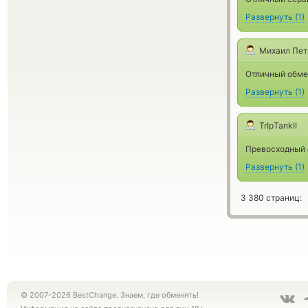
Развернуть
(
1
)
Михаил Пет
Отличный обме
Развернуть
(
1
)
TrIpTankII
Превосходный 
Развернуть
(
1
)
3 380 страниц:
© 2007-2026 BestChange. Знаем, где обменять!