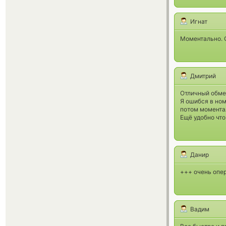
Игнат
Моментально.
Дмитрий
Отличный обмен
Я ошибся в ном
потом момента
Ещё удобно чт
Данир
+++ очень опер
Вадим