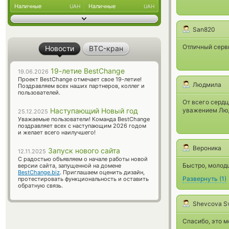
Наличные
Наличные
UAH
UAH
San820
Отличный сервис
Новости
BTC-кран
19-летие BestChange
19.06.2026
Проект BestChange отмечает свое 19-летие!
Людмила
Поздравляем всех наших партнеров, коллег и
пользователей.
От всего сердц
Наступающий Новый год
уважением Лю
25.12.2025
Уважаемые пользователи! Команда BestChange
поздравляет всех с наступающим 2026 годом
и желает всего наилучшего!
Вероника
Запуск нового сайта
12.11.2025
С радостью объявляем о начале работы новой
Быстро, молодц
версии сайта, запущенной на домене
BestChange.biz
. Приглашаем оценить дизайн,
Развернуть
(
1
)
протестировать функциональность и оставить
обратную связь.
Shevcova S
Спасибо, это м