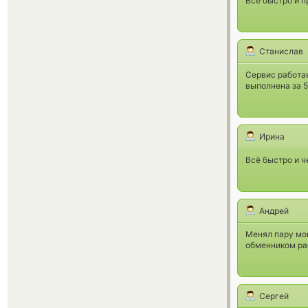
Все быстро и 
Станислав
Сервис работае
выполнена за 5
Ирина
Всё быстро и ч
Андрей
Менял пару мон
обменником ра
Сергей