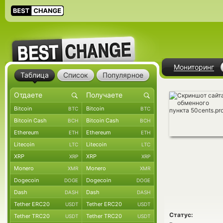
Мониторинг
Таблица
Список
Популярное
Bitcoin
Bitcoin
BTC
BTC
Bitcoin Cash
Bitcoin Cash
BCH
BCH
Ethereum
Ethereum
ETH
ETH
Litecoin
Litecoin
LTC
LTC
XRP
XRP
XRP
XRP
Monero
Monero
XMR
XMR
Dogecoin
Dogecoin
DOGE
DOGE
Dash
Dash
DASH
DASH
Tether ERC20
Tether ERC20
USDT
USDT
Статус:
Tether TRC20
Tether TRC20
USDT
USDT