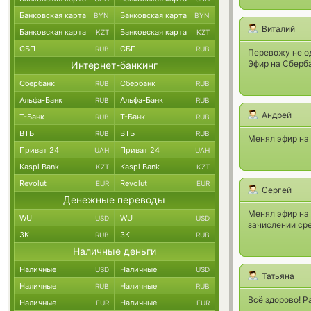
Банковская карта
Банковская карта
BYN
BYN
Виталий
Банковская карта
Банковская карта
KZT
KZT
СБП
СБП
RUB
RUB
Перевожу не од
Эфир на Сберба
Интернет-банкинг
Сбербанк
Сбербанк
RUB
RUB
Альфа-Банк
Альфа-Банк
RUB
RUB
Андрей
Т-Банк
Т-Банк
RUB
RUB
ВТБ
ВТБ
RUB
RUB
Менял эфир на 
Приват 24
Приват 24
UAH
UAH
Kaspi Bank
Kaspi Bank
KZT
KZT
Revolut
Revolut
EUR
EUR
Сергей
Денежные переводы
Менял эфир на 
WU
WU
USD
USD
зачислении сре
ЗК
ЗК
RUB
RUB
Наличные деньги
Наличные
Наличные
USD
USD
Татьяна
Наличные
Наличные
RUB
RUB
Всё здорово! Р
Наличные
Наличные
EUR
EUR