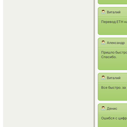
Виталий
Перевод ETH н
Александр
Пришло быстро
Спасибо.
Виталий
Все быстро. за
Денис
Ошибся с цифра