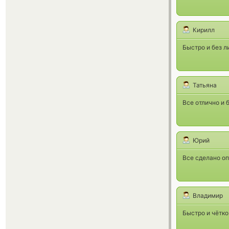
Кирилл
Быстро и без л
Татьяна
Все отлично и 
Юрий
Все сделано оп
Владимир
Быстро и чётко