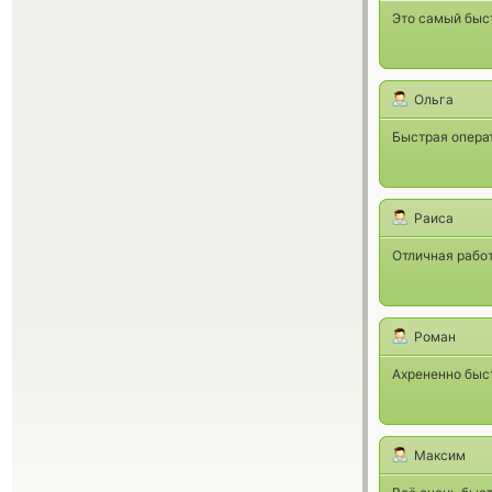
Это самый быст
Ольга
Быстрая опера
Раиса
Отличная работ
Роман
Ахрененно быст
Максим