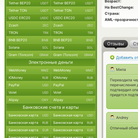
Возраст:
Tether BEP20
Tether BEP20
USDT
USDT
На BestChange:
Tether TON
Tether TON
USDT
USDT
Страна:
USDC ERC20
USDC ERC20
USDC
USDC
AML-прозрачност
Zcash
Zcash
ZEC
ZEC
TRON
TRON
TRX
TRX
BNB BEP20
BNB BEP20
BNB
BNB
Отзывы
Ст
Solana
Solana
SOL
SOL
Gram (Toncoin)
Gram (Toncoin)
GRAM
GRAM
Добавить о
Электронные деньги
Мила
WebMoney
WebMoney
WMZ
WMZ
ЮMoney
ЮMoney
RUB
RUB
Переводила чер
перечисления д
PayPal
PayPal
USD
USD
подтвердил опе
Volet
Volet
USD
USD
придется подтв
Alipay
Alipay
CNY
CNY
Банковские счета и карты
Банковская карта
Банковская карта
USD
USD
Andrey
Банковская карта
Банковская карта
RUB
RUB
Отличный обме
Банковская карта
Банковская карта
EUR
EUR
Банковская карта
Банковская карта
UAH
UAH