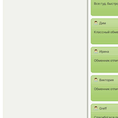
Все гуд. быстро
Дим
Классный обмен
Ирина
Обменник отлич
Виктория
Обменник отли
Greff
Спасибо! все п