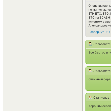
Очень шикарный
но минус мален
ETH,ETC, BTG,
BTC на ZCASH и
клиентом вашег
Александрович
Развернуть
(
1
)
Пользовате
Все быстро и ч
Пользовате
Отличный серви
Станислав
Хороший сервис