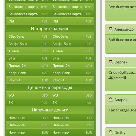
Банковская карта
Банковская карта
Все быстро чет
BYN
BYN
Банковская карта
Банковская карта
KZT
KZT
СБП
СБП
RUB
RUB
Интернет-банкинг
Александр
Сбербанк
Сбербанк
RUB
RUB
Всё быстро и л
Альфа-Банк
Альфа-Банк
RUB
RUB
Т-Банк
Т-Банк
RUB
RUB
ВТБ
ВТБ
RUB
RUB
Сергей
Приват 24
Приват 24
UAH
UAH
Спосибо!!!всё..
Kaspi Bank
Kaspi Bank
KZT
KZT
Дружим!!!
Revolut
Revolut
EUR
EUR
Денежные переводы
WU
WU
USD
USD
Андрей
ЗК
ЗК
RUB
RUB
Наличные деньги
Как всегда! Вс
Наличные
Наличные
USD
USD
Наличные
Наличные
RUB
RUB
Наличные
Наличные
Dmitryi
EUR
EUR