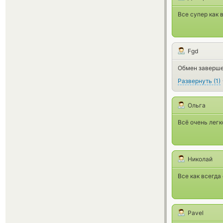
Все супер как 
Fgd
Обмен заверше
Развернуть
(
1
)
Ольга
Всё очень легк
Николай
Все как всегда
Pavel