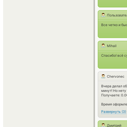
Пользовате
Все четко и бы
Mihail
Спасибо! всё с
Chervonec
Вчера делал об
минут! Но нету
Получаете: 0.
Время оформлен
Развернуть
(
3
)
Дмитрий