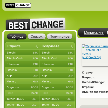
Мониторинг
Таблица
Список
Популярное
Bitcoin
Bitcoin
BTC
BTC
Bitcoin Cash
Bitcoin Cash
BCH
BCH
Ethereum
Ethereum
ETH
ETH
Litecoin
Litecoin
LTC
LTC
Статус:
XRP
XRP
XRP
XRP
Возраст:
Monero
Monero
XMR
XMR
На BestChange:
Страна:
Dogecoin
Dogecoin
DOGE
DOGE
AML-прозрачност
Dash
Dash
DASH
DASH
Tether ERC20
Tether ERC20
USDT
USDT
Tether TRC20
Tether TRC20
USDT
USDT