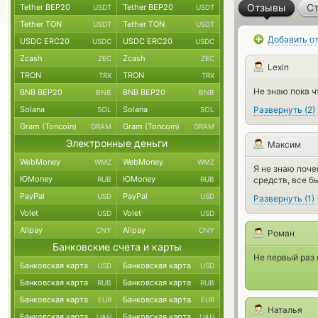
Отзывы
Ст
Tether BEP20
Tether BEP20
USDT
USDT
Tether TON
Tether TON
USDT
USDT
Добавить о
USDC ERC20
USDC ERC20
USDC
USDC
Zcash
Zcash
ZEC
ZEC
Lexin
TRON
TRON
TRX
TRX
Не знаю пока ч
BNB BEP20
BNB BEP20
BNB
BNB
Solana
Solana
Развернуть
(
2
)
SOL
SOL
Gram (Toncoin)
Gram (Toncoin)
GRAM
GRAM
Электронные деньги
Максим
WebMoney
WebMoney
WMZ
WMZ
Я не знаю поче
ЮMoney
ЮMoney
RUB
RUB
средств, все б
PayPal
PayPal
USD
USD
Развернуть
(
1
)
Volet
Volet
USD
USD
Alipay
Alipay
CNY
CNY
Роман
Банковские счета и карты
Не первый раз 
Банковская карта
Банковская карта
USD
USD
Банковская карта
Банковская карта
RUB
RUB
Банковская карта
Банковская карта
EUR
EUR
Наталья
Банковская карта
Банковская карта
UAH
UAH