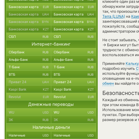
кликните один раз 
обнаружили затрудн
Банковская карта
Банковская карта
EUR
EUR
так, что произошли
Банковская карта
Банковская карта
UAH
UAH
Terra (LUNA)
на
Кри
заинтересовавший в
Банковская карта
Банковская карта
BYN
BYN
пожалуйста, сообщ
Банковская карта
Банковская карта
KZT
KZT
администратором об
СБП
СБП
RUB
RUB
Не стоит забывать,
Интернет-банкинг
→
Биржи могут быть
трудности с обмено
Сбербанк
Сбербанк
RUB
RUB
воспользоваться и
Альфа-Банк
Альфа-Банк
RUB
RUB
Применяйте
Кальку
Т-Банк
Т-Банк
RUB
RUB
подробно изучить
С
используйте функ
ВТБ
ВТБ
RUB
RUB
оповещение на e-ma
Приват 24
Приват 24
UAH
UAH
обмен
вы найдете о
Kaspi Bank
Kaspi Bank
KZT
KZT
Безопасност
Revolut
Revolut
EUR
EUR
Каждый из обменны
Денежные переводы
при этом команда 
Использование мон
WU
WU
USD
USD
пунктах. При выбор
размер резервов и 
ЗК
ЗК
RUB
RUB
Наличные деньги
Наличные
Наличные
USD
USD