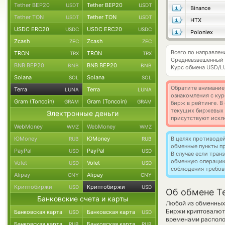
Tether BEP20
Tether BEP20
USDT
USDT
Binance
Tether TON
Tether TON
USDT
USDT
HTX
USDC ERC20
USDC ERC20
USDC
USDC
Poloniex
Zcash
Zcash
ZEC
ZEC
Всего по направлен
TRON
TRON
TRX
TRX
Средневзвешенный 
BNB BEP20
BNB BEP20
BNB
BNB
Курс обмена
USD/L
Solana
Solana
SOL
SOL
Обратите внимание
Terra
Terra
LUNA
LUNA
ознакомления с кур
Gram (Toncoin)
Gram (Toncoin)
GRAM
GRAM
бирж в рейтинге. В
текущих биржевых ц
Электронные деньги
присутствуют искл
WebMoney
WebMoney
WMZ
WMZ
ЮMoney
ЮMoney
В целях противоде
RUB
RUB
обменные пункты п
PayPal
PayPal
USD
USD
В случае если тра
обменную операци
Volet
Volet
USD
USD
соблюдения требов
Alipay
Alipay
CNY
CNY
Криптобиржи
Криптобиржи
USD
USD
Об обмене Te
Банковские счета и карты
Любой из обменных 
Биржи криптовалют
Банковская карта
Банковская карта
USD
USD
временами располож
Банковская карта
Банковская карта
RUB
RUB