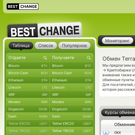
Мониторинг
Таблица
Список
Популярное
Обмен Terr
Мы предлагаем ва
Bitcoin
Bitcoin
BTC
BTC
→
Криптобиржи US
Bitcoin Cash
Bitcoin Cash
BCH
BCH
внимание также и
обменные пункты 
Ethereum
Ethereum
ETH
ETH
Для посетителей,
Litecoin
Litecoin
LTC
LTC
которое расскаже
XRP
XRP
XRP
XRP
Monero
Monero
XMR
XMR
Dogecoin
Dogecoin
DOGE
DOGE
Курсы обмена
Dash
Dash
DASH
DASH
Tether ERC20
Tether ERC20
USDT
USDT
Обменни
Tether TRC20
Tether TRC20
USDT
USDT
OKX