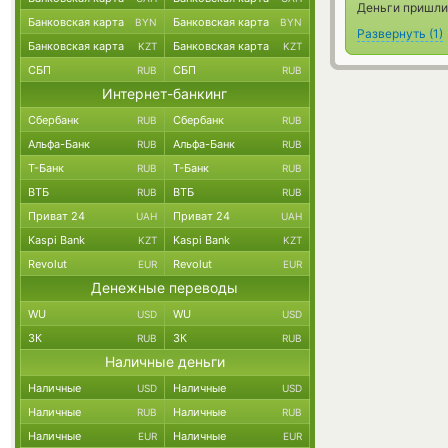
Деньги пришли,
Банковская карта
Банковская карта
BYN
BYN
Развернуть
(
1
)
Банковская карта
Банковская карта
KZT
KZT
СБП
СБП
RUB
RUB
Интернет-банкинг
Сбербанк
Сбербанк
RUB
RUB
Альфа-Банк
Альфа-Банк
RUB
RUB
Т-Банк
Т-Банк
RUB
RUB
ВТБ
ВТБ
RUB
RUB
Приват 24
Приват 24
UAH
UAH
Kaspi Bank
Kaspi Bank
KZT
KZT
Revolut
Revolut
EUR
EUR
Денежные переводы
WU
WU
USD
USD
ЗК
ЗК
RUB
RUB
Наличные деньги
Наличные
Наличные
USD
USD
Наличные
Наличные
RUB
RUB
Наличные
Наличные
EUR
EUR