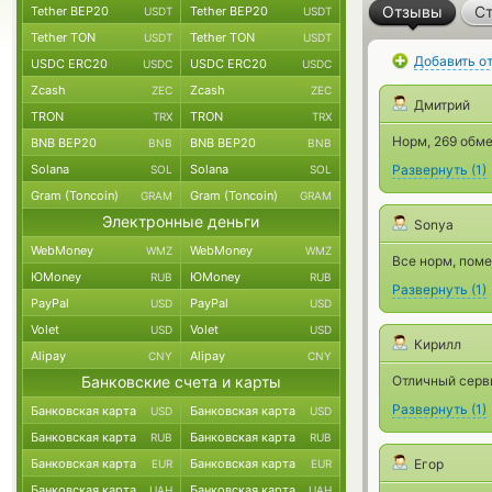
Отзывы
Ст
Tether BEP20
Tether BEP20
USDT
USDT
Tether TON
Tether TON
USDT
USDT
Добавить о
USDC ERC20
USDC ERC20
USDC
USDC
Zcash
Zcash
ZEC
ZEC
Дмитрий
TRON
TRON
TRX
TRX
Норм, 269 обме
BNB BEP20
BNB BEP20
BNB
BNB
Solana
Solana
Развернуть
(
1
)
SOL
SOL
Gram (Toncoin)
Gram (Toncoin)
GRAM
GRAM
Электронные деньги
Sonya
WebMoney
WebMoney
WMZ
WMZ
Все норм, поме
ЮMoney
ЮMoney
RUB
RUB
Развернуть
(
1
)
PayPal
PayPal
USD
USD
Volet
Volet
USD
USD
Кирилл
Alipay
Alipay
CNY
CNY
Банковские счета и карты
Отличный серви
Развернуть
(
1
)
Банковская карта
Банковская карта
USD
USD
Банковская карта
Банковская карта
RUB
RUB
Банковская карта
Банковская карта
Егор
EUR
EUR
Банковская карта
Банковская карта
UAH
UAH