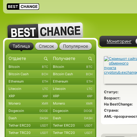
Мониторинг
Таблица
Список
Популярное
Bitcoin
Bitcoin
BTC
BTC
Bitcoin Cash
Bitcoin Cash
BCH
BCH
Ethereum
Ethereum
ETH
ETH
Litecoin
Litecoin
LTC
LTC
Статус:
XRP
XRP
XRP
XRP
Возраст:
Monero
Monero
XMR
XMR
На BestChange:
Страна:
Dogecoin
Dogecoin
DOGE
DOGE
AML-прозрачност
Dash
Dash
DASH
DASH
Tether ERC20
Tether ERC20
USDT
USDT
Tether TRC20
Tether TRC20
USDT
USDT