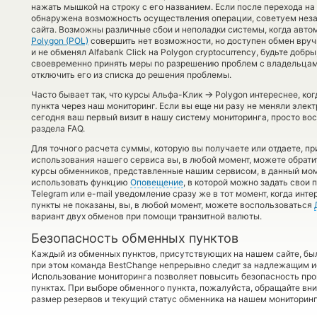
нажать мышкой на строку с его названием. Если после перехода на
обнаружена возможность осуществления операции, советуем неза
сайта. Возможны различные сбои и неполадки системы, когда авт
Polygon (POL)
совершить нет возможности, но доступен обмен вруч
и не обменял Alfabank Click на Polygon cryptocurrency, будьте доб
своевременно принять меры по разрешению проблем с владельцам
отключить его из списка до решения проблемы.
→
Часто бывает так, что курсы Альфа-Клик
Polygon интереснее, ког
пункта через наш мониторинг. Если вы еще ни разу не меняли эле
сегодня ваш первый визит в нашу систему мониторинга, просто во
раздела FAQ.
Для точного расчета суммы, которую вы получаете или отдаете, п
использования нашего сервиса вы, в любой момент, можете обрати
курсы обменников, представленные нашим сервисом, в данный мом
использовать функцию
Оповещение
, в которой можно задать свои
Telegram или e-mail уведомление сразу же в тот момент, когда ин
пункты не показаны, вы, в любой момент, можете воспользоваться
вариант двух обменов при помощи транзитной валюты.
Безопасность обменных пунктов
Каждый из обменных пунктов, присутствующих на нашем сайте, бы
при этом команда BestChange непрерывно следит за надлежащим и
Использование мониторинга позволяет повысить безопасность пр
пунктах. При выборе обменного пункта, пожалуйста, обращайте вн
размер резервов и текущий статус обменника на нашем мониторинг