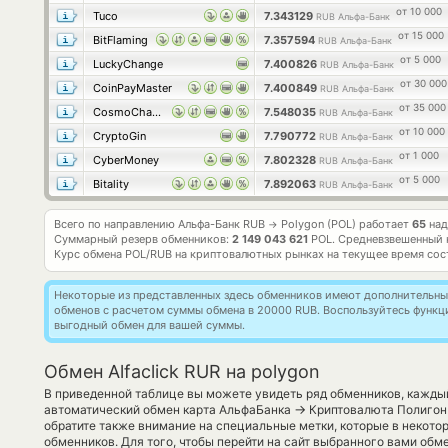
от 10 000
Tuco
7.343129
RUB Альфа-Банк
от 15 000
BitFlaming
7.357594
RUB Альфа-Банк
от 5 000
LuckyChange
7.400826
RUB Альфа-Банк
от 30 000
CoinPayMaster
7.400849
RUB Альфа-Банк
от 35 000
CosmoChanger
7.548035
RUB Альфа-Банк
от 10 000
CryptoGin
7.790772
RUB Альфа-Банк
от 1 000
CyberMoney
7.802328
RUB Альфа-Банк
от 5 000
Bitality
7.892063
RUB Альфа-Банк
Всего по направлению Альфа-Банк RUB
Polygon (POL) работает
65
над
→
Суммарный резерв обменников:
2 149 043 621
POL.
Средневзвешенный 
Курс обмена
POL/RUB
на криптовалютных рынках на текущее время со
Некоторые из представленных здесь обменников имеют дополнительные
обменов с расчетом суммы обмена в 20000 RUB. Воспользуйтесь функ
выгодный обмен для вашей суммы.
Обмен Alfaclick RUR на polygon
В приведенной таблице вы можете увидеть ряд обменников, кажды
→
автоматический обмен карта АльфаБанка
Криптовалюта Полигон 
обратите также внимание на специальные метки, которые в некото
обменников. Для того, чтобы перейти на сайт выбранного вами обм