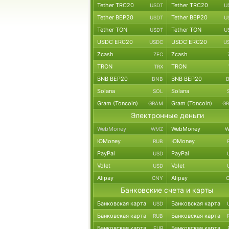
Tether TRC20
Tether TRC20
USDT
U
Tether BEP20
Tether BEP20
USDT
U
Tether TON
Tether TON
USDT
U
USDC ERC20
USDC ERC20
USDC
U
Zcash
Zcash
ZEC
TRON
TRON
TRX
BNB BEP20
BNB BEP20
BNB
Solana
Solana
SOL
Gram (Toncoin)
Gram (Toncoin)
GRAM
G
Электронные деньги
WebMoney
WebMoney
WMZ
W
ЮMoney
ЮMoney
RUB
PayPal
PayPal
USD
Volet
Volet
USD
Alipay
Alipay
CNY
Банковские счета и карты
Банковская карта
Банковская карта
USD
Банковская карта
Банковская карта
RUB
Банковская карта
Банковская карта
EUR