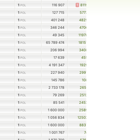
1
116 907
1
8119
POL
1
127 715
5773
POL
1
401 248
4825
POL
1
346 244
4706
POL
1
49 345
11978
POL
1
65 789 474
18157
POL
1
206 994
3408
POL
1
17 639
455
POL
1
4 191 347
1929
POL
1
227 940
2997
POL
1
145 786
108
POL
1
2 733 178
2651
POL
1
79 269
2512
POL
1
85 541
2452
POL
1
1 600 000
2589
POL
1
1 056 834
12502
POL
1
1 600 000
8837
POL
1
1 001 767
74
POL