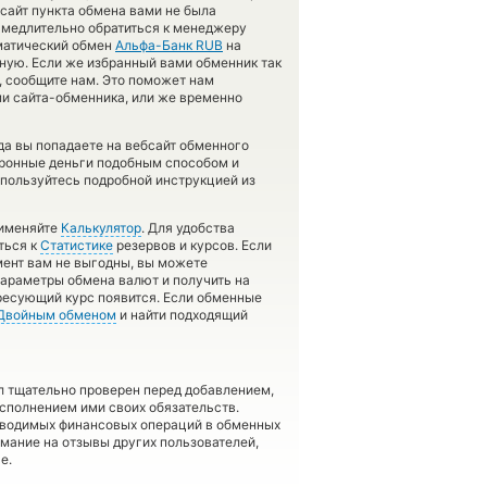
 сайт пункта обмена вами не была
медлительно обратиться к менеджеру
оматический обмен
Альфа-Банк RUB
на
ную. Если же избранный вами обменник так
ры, сообщите нам. Это поможет нам
и сайта-обменника, или же временно
да вы попадаете на вебсайт обменного
ктронные деньги подобным способом и
спользуйтесь подробной инструкцией из
рименяйте
Калькулятор
. Для удобства
ться к
Статистике
резервов и курсов. Если
ент вам не выгодны, вы можете
 параметры обмена валют и получить на
тересующий курс появится. Если обменные
Двойным обменом
и найти подходящий
л тщательно проверен перед добавлением,
сполнением ими своих обязательств.
оводимых финансовых операций в обменных
имание на отзывы других пользователей,
е.