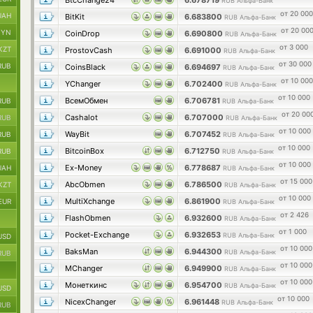
BtcChange24
6.678719
RUB Альфа-Банк
от 20 000
UAH
BitKit
6.683800
RUB Альфа-Банк
от 20 00
BYN
CoinDrop
6.690800
RUB Альфа-Банк
от 3 000
KZT
ProstovCash
6.691000
RUB Альфа-Банк
от 30 000
RUB
CoinsBlack
6.694697
RUB Альфа-Банк
от 10 000
YChanger
6.702400
RUB Альфа-Банк
от 10 000
ВсемОбмен
6.706781
RUB
RUB Альфа-Банк
от 20 00
Cashalot
6.707000
RUB
RUB Альфа-Банк
от 10 000
WayBit
6.707452
RUB
RUB Альфа-Банк
от 10 000
BitcoinBox
6.712750
RUB
RUB Альфа-Банк
от 10 000
Ex-Money
6.778687
UAH
RUB Альфа-Банк
от 15 000
AbcObmen
6.786500
KZT
RUB Альфа-Банк
от 10 000
MultiXchange
6.861900
EUR
RUB Альфа-Банк
от 2 426
FlashObmen
6.932600
RUB Альфа-Банк
от 1 000
Pocket-Exchange
6.932653
RUB Альфа-Банк
USD
от 10 000
BaksMan
6.944300
RUB Альфа-Банк
RUB
от 10 000
MChanger
6.949900
RUB Альфа-Банк
от 10 000
Монеткинс
6.954700
RUB Альфа-Банк
USD
от 10 000
NicexChanger
6.961448
RUB Альфа-Банк
RUB