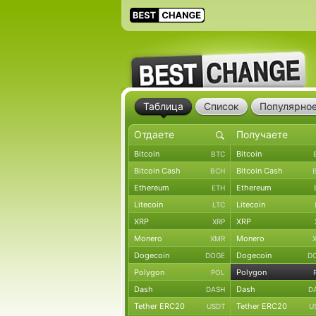
Таблица
Список
Популярно
Bitcoin
Bitcoin
BTC
Bitcoin Cash
Bitcoin Cash
BCH
Ethereum
Ethereum
ETH
Litecoin
Litecoin
LTC
XRP
XRP
XRP
Monero
Monero
XMR
Dogecoin
Dogecoin
DOGE
D
Polygon
Polygon
POL
Dash
Dash
DASH
D
Tether ERC20
Tether ERC20
USDT
U