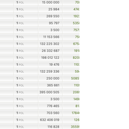
1
15 000 000
708
POL
1
25 984
4743
POL
1
269 550
1922
POL
1
95 797
5358
POL
1
3 500
7572
POL
1
11 153 566
750
POL
1
132 225 302
6754
POL
1
26 332 687
1918
POL
1
198 012 122
8208
POL
1
19 476
1103
POL
1
132 259 336
594
POL
1
250 000
50857
POL
1
365 661
1109
POL
1
395 000 505
2069
POL
1
3 500
1498
POL
1
776 465
813
POL
1
703 560
17846
POL
1
632 406 019
1261
POL
1
116 828
35595
POL