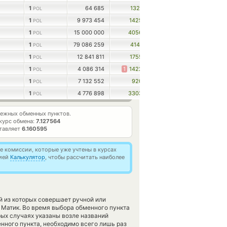
1
64 685
1321
POL
1
9 973 454
1425
POL
1
15 000 000
4056
POL
1
79 086 259
4141
POL
1
12 841 811
1755
POL
1
4 086 314
1
1422
POL
1
7 132 552
920
POL
1
4 776 898
3303
POL
ежных обменных пунктов.
курс обмена:
7.127564
ставляет
6.160595
 комиссии, которые уже учтены в курсах
цией
Калькулятор
, чтобы рассчитать наиболее
й из которых совершает ручной или
Матик. Во время выбора обменного пункта
рых случаях указаны возле названий
енного пункта, необходимо всего лишь раз