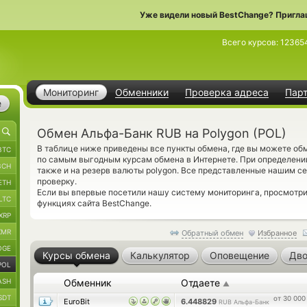
Уже видели новый BestChange? Пригла
Всего курсов:
12365
Мониторинг
Обменники
Проверка адреса
Пар
е
Обмен Альфа-Банк RUB на Polygon (POL)
В таблице ниже приведены все пункты обмена, где вы можете о
BTC
по самым выгодным курсам обмена в Интернете. При определени
BCH
также и на резерв валюты polygon. Все представленные нашим 
проверку.
ETH
Если вы впервые посетили нашу систему мониторинга, просмотр
LTC
функциях сайта BestChange.
XRP
XMR
Обратный обмен
Избранное
OGE
Курсы обмена
Калькулятор
Оповещение
Дво
POL
ASH
Обменник
Отдаете
▲
SDT
от 30 000
EuroBit
6.448829
RUB Альфа-Банк