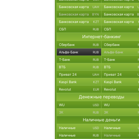
Банковская карта
Банковская карта
UAH
Банковская карта
Банковская карта
BYN
Банковская карта
Банковская карта
KZT
СБП
СБП
RUB
Интернет-банкинг
Сбербанк
Сбербанк
RUB
Альфа-Банк
Альфа-Банк
RUB
Т-Банк
Т-Банк
RUB
ВТБ
ВТБ
RUB
Приват 24
Приват 24
UAH
Kaspi Bank
Kaspi Bank
KZT
Revolut
Revolut
EUR
Денежные переводы
WU
WU
USD
ЗК
ЗК
RUB
Наличные деньги
Наличные
Наличные
USD
Наличные
Наличные
RUB