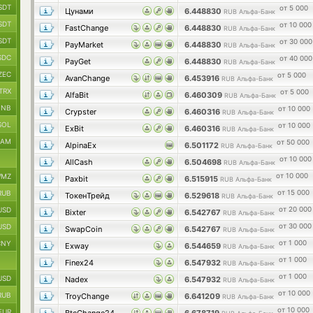
SDT
от 5 000
Цунами
6.448830
RUB Альфа-Банк
SDT
от 10 000
FastChange
6.448830
RUB Альфа-Банк
SDT
от 30 000
PayMarket
6.448830
RUB Альфа-Банк
SDC
от 40 000
PayGet
6.448830
RUB Альфа-Банк
ZEC
от 5 000
AvanChange
6.453916
RUB Альфа-Банк
TRX
от 5 000
AlfaBit
6.460309
RUB Альфа-Банк
BNB
от 10 000
Crypster
6.460316
RUB Альфа-Банк
SOL
от 10 000
ExBit
6.460316
RUB Альфа-Банк
RAM
от 50 000
AlpinaEx
6.501172
RUB Альфа-Банк
от 10 000
AllCash
6.504698
RUB Альфа-Банк
от 10 000
MZ
Paxbit
6.515915
RUB Альфа-Банк
от 15 000
RUB
ТокенТрейд
6.529618
RUB Альфа-Банк
от 20 000
USD
Bixter
6.542767
RUB Альфа-Банк
от 30 000
USD
SwapCoin
6.542767
RUB Альфа-Банк
от 1 000
CNY
Exway
6.544659
RUB Альфа-Банк
от 1 000
Finex24
6.547932
RUB Альфа-Банк
от 1 000
USD
Nadex
6.547932
RUB Альфа-Банк
от 10 000
RUB
TroyChange
6.641209
RUB Альфа-Банк
от 10 000
EUR