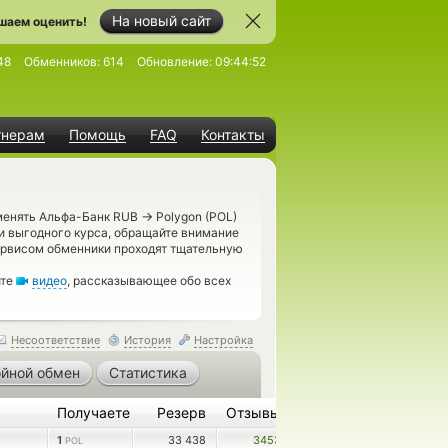
На новый сайт
шаем оценить!
48
Обменников:
614
Обновление:
09:44:52
тнерам
Помощь
FAQ
Контакты
→
бменять Альфа-Банк RUB
Polygon (POL)
и выгодного курса, обращайте внимание
сервисом обменники проходят тщательную
ите
видео
, рассказывающее обо всех
Несоответствие
История
Настройка
йной обмен
Статистика
Получаете
Резерв
Отзывы
1
33 438
3453
POL