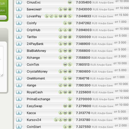
от 10 000
CinusExc
7.035400
RUB Альфа-Банк
EUR
от 10 000
Банкомат
7.043000
RUB Альфа-Банк
UAH
от 15 500
LovanPay
7.044833
RUB Альфа-Банк
от 1 000
Coinfy
7.047262
RUB Альфа-Банк
от 10 000
CriptHub
7.094003
RUB Альфа-Банк
от 5 000
Tarifex
7.120000
RUB Альфа-Банк
от 3 000
24PayBank
7.146900
RUB Альфа-Банк
от 5 000
BlaBlaMoney
7.156800
RUB Альфа-Банк
от 3 000
Xchange
7.158800
RUB Альфа-Банк
от 10 000
CoinTok
7.160513
RUB Альфа-Банк
от 5 000
CrystalMoney
7.160600
RUB Альфа-Банк
от 1 000
OneMoment
7.164716
RUB Альфа-Банк
от 10 000
4ange
7.190300
RUB Альфа-Банк
от 10 000
RoyalCash
7.225600
RUB Альфа-Банк
от 10 000
PrimeExchange
7.270000
RUB Альфа-Банк
от 10 000
EasySwap
7.279600
RUB Альфа-Банк
от 5 000
Касса
7.313776
RUB Альфа-Банк
от 50 000
Kursov24
7.313780
RUB Альфа-Банк
от 2 000
CoinStart
7.327550
RUB Альфа-Банк