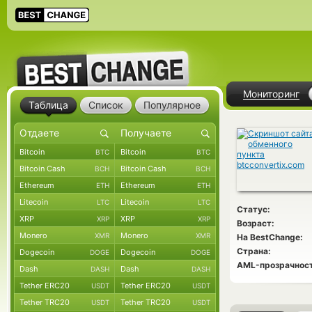
Мониторинг
Таблица
Список
Популярное
Bitcoin
Bitcoin
BTC
BTC
Bitcoin Cash
Bitcoin Cash
BCH
BCH
Ethereum
Ethereum
ETH
ETH
Litecoin
Litecoin
LTC
LTC
Статус:
XRP
XRP
XRP
XRP
Возраст:
Monero
Monero
XMR
XMR
На BestChange:
Страна:
Dogecoin
Dogecoin
DOGE
DOGE
AML-прозрачност
Dash
Dash
DASH
DASH
Tether ERC20
Tether ERC20
USDT
USDT
Tether TRC20
Tether TRC20
USDT
USDT