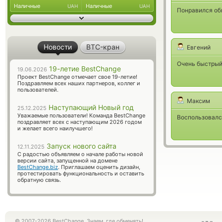
Наличные
Наличные
UAH
UAH
Понравился об
Новости
BTC-кран
Евгений
Очень быстрый 
19-летие BestChange
19.06.2026
Проект BestChange отмечает свое 19-летие!
Поздравляем всех наших партнеров, коллег и
пользователей.
Максим
Наступающий Новый год
25.12.2025
Уважаемые пользователи! Команда BestChange
Воспользовалс
поздравляет всех с наступающим 2026 годом
и желает всего наилучшего!
Запуск нового сайта
12.11.2025
С радостью объявляем о начале работы новой
версии сайта, запущенной на домене
BestChange.biz
. Приглашаем оценить дизайн,
протестировать функциональность и оставить
обратную связь.
© 2007-2026 BestChange. Знаем, где обменять!