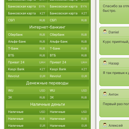
Спасибо за отл
Банковская карта
Банковская карта
BYN
BYN
быстро.
Банковская карта
Банковская карта
KZT
KZT
СБП
СБП
RUB
RUB
Интернет-банкинг
Daniel
Сбербанк
Сбербанк
RUB
RUB
Альфа-Банк
Альфа-Банк
Курс приятный,
RUB
RUB
Т-Банк
Т-Банк
RUB
RUB
ВТБ
ВТБ
RUB
RUB
Приват 24
Приват 24
UAH
UAH
Назар
Kaspi Bank
Kaspi Bank
KZT
KZT
Я так привык к
Revolut
Revolut
EUR
EUR
Денежные переводы
WU
WU
USD
USD
Антон
ЗК
ЗК
RUB
RUB
Наличные деньги
Первый раз пол
Наличные
Наличные
USD
USD
Наличные
Наличные
RUB
RUB
Алексей
Наличные
Наличные
EUR
EUR