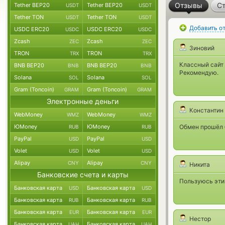
Отзывы
Ст
Tether BEP20
Tether BEP20
USDT
USDT
Tether TON
Tether TON
USDT
USDT
Добавить о
USDC ERC20
USDC ERC20
USDC
USDC
Zcash
Zcash
ZEC
ZEC
Зиновий
TRON
TRON
TRX
TRX
Классный сайт
BNB BEP20
BNB BEP20
BNB
BNB
Рекомендую.
Solana
Solana
SOL
SOL
Gram (Toncoin)
Gram (Toncoin)
GRAM
GRAM
Электронные деньги
Константин
WebMoney
WebMoney
WMZ
WMZ
ЮMoney
ЮMoney
Обмен прошёл б
RUB
RUB
PayPal
PayPal
USD
USD
Volet
Volet
USD
USD
Alipay
Alipay
CNY
CNY
Никита
Банковские счета и карты
Пользуюсь этим
Банковская карта
Банковская карта
USD
USD
Банковская карта
Банковская карта
RUB
RUB
Банковская карта
Банковская карта
EUR
EUR
Нестор
Банковская карта
Банковская карта
UAH
UAH