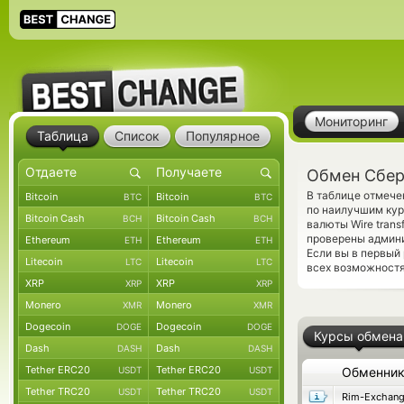
Мониторинг
Таблица
Список
Популярное
Обмен Сбер
В таблице отмече
Bitcoin
Bitcoin
BTC
BTC
по наилучшим кур
Bitcoin Cash
Bitcoin Cash
BCH
BCH
валюты Wire tran
проверены админ
Ethereum
Ethereum
ETH
ETH
Если вы в первый
Litecoin
Litecoin
LTC
LTC
всех возможностях
XRP
XRP
XRP
XRP
Monero
Monero
XMR
XMR
Dogecoin
Dogecoin
DOGE
DOGE
Курсы обмена
Dash
Dash
DASH
DASH
Tether ERC20
Tether ERC20
USDT
USDT
Обменни
Tether TRC20
Tether TRC20
USDT
USDT
Rim-Exchan