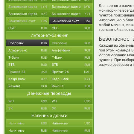
Для верного расчет
Банковская карта
Банковская карта
BYN
BYN
мониторинге всегд
Банковская карта
Банковская карта
KZT
KZT
пунктов подходящий
информацию о благо
Банковский счет
Банковский счет
KRW
KRW
любой момент, мож
СБП
СБП
RUB
RUB
транзитной валюты.
Интернет-банкинг
Безопасност
Сбербанк
Сбербанк
RUB
RUB
Каждый из обменны
при этом команда 
Альфа-Банк
Альфа-Банк
RUB
RUB
Использование мон
Т-Банк
Т-Банк
RUB
RUB
пунктах. При выбор
размер резервов и 
ВТБ
ВТБ
RUB
RUB
Приват 24
Приват 24
UAH
UAH
Kaspi Bank
Kaspi Bank
KZT
KZT
Revolut
Revolut
EUR
EUR
Денежные переводы
WU
WU
USD
USD
ЗК
ЗК
RUB
RUB
Наличные деньги
Наличные
Наличные
USD
USD
Наличные
Наличные
RUB
RUB