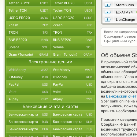
Tether BEP20
Tether BEP20
USDT
USDT
StoreBucks
Tether TON
Tether TON
USDT
USDT
Ex-ATM24
USDC ERC20
USDC ERC20
USDC
USDC
LionChange
Zcash
Zcash
ZEC
ZEC
Всего по направле
TRON
TRON
TRX
TRX
Суммарный резерв
BNB BEP20
BNB BEP20
BNB
BNB
Официальный курс
Solana
Solana
SOL
SOL
Об обмене Sb
Gram (Toncoin)
Gram (Toncoin)
GRAM
GRAM
Электронные деньги
В приведенной табл
автоматический об
WebMoney
WebMoney
WMZ
WMZ
обменника обращайт
обменников. У вас 
ЮMoney
ЮMoney
RUB
RUB
однократного нажат
PayPal
PayPal
USD
USD
найдена возможност
возникли некоторые
Volet
Volet
USD
USD
на
Банковский сче
Alipay
Alipay
CNY
CNY
Sber bank online на
Банковские счета и карты
получилось, пожал
принять необходимы
Банковская карта
Банковская карта
USD
USD
Примите к сведению
Банковская карта
Банковская карта
RUB
RUB
→
Сбербанк
Банк-KR
Банковская карта
Банковская карта
возникают трудност
EUR
EUR
воспользоваться и
Банковская карта
Банковская карта
UAH
UAH