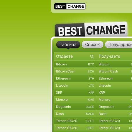
Таблица
Список
Популярно
Bitcoin
Bitcoin
BTC
Bitcoin Cash
Bitcoin Cash
BCH
Ethereum
Ethereum
ETH
Litecoin
Litecoin
LTC
XRP
XRP
XRP
Monero
Monero
XMR
Dogecoin
Dogecoin
DOGE
D
Dash
Dash
DASH
D
Tether ERC20
Tether ERC20
USDT
U
Tether TRC20
Tether TRC20
USDT
U