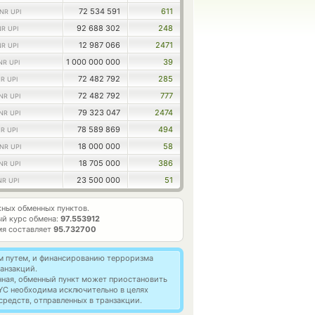
72 534 591
611
INR UPI
92 688 302
248
NR UPI
12 987 066
2471
NR UPI
1 000 000 000
39
NR UPI
72 482 792
285
NR UPI
72 482 792
777
INR UPI
79 323 047
2474
INR UPI
78 589 869
494
NR UPI
18 000 000
58
INR UPI
18 705 000
386
INR UPI
23 500 000
51
NR UPI
ных обменных пунктов.
й курс обмена:
97.553912
мя составляет
95.732700
м путем, и финансированию терроризма
анзакций.
нная, обменный пункт может приостановить
YC необходима исключительно в целях
редств, отправленных в транзакции.