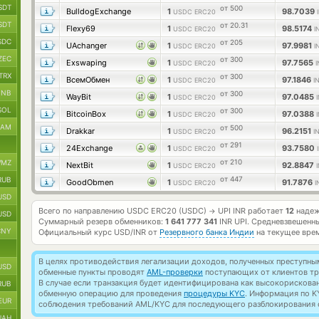
SDT
от 500
BulldogExchange
1
98.7039
USDC ERC20
SDT
от 20.31
Flexy69
1
98.5174
USDC ERC20
I
SDC
от 205
UAchanger
1
97.9981
USDC ERC20
I
ZEC
от 300
Exswaping
1
97.7565
USDC ERC20
I
TRX
от 300
ВсемОбмен
1
97.1846
USDC ERC20
I
BNB
от 300
WayBit
1
97.0485
USDC ERC20
SOL
от 300
BitcoinBox
1
97.0388
USDC ERC20
RAM
от 500
Drakkar
1
96.2151
USDC ERC20
I
от 291
24Exchange
1
93.7580
USDC ERC20
от 210
MZ
NextBit
1
92.8847
USDC ERC20
от 447
RUB
GoodObmen
1
91.7876
USDC ERC20
I
USD
Всего по направлению USDC ERC20 (USDC)
UPI INR работает
12
надеж
→
USD
Суммарный резерв обменников:
1 641 777 341
INR UPI.
Средневзвешенны
CNY
Официальный курс
USD/INR
от
Резервного банка Индии
на текущее вре
В целях противодействия легализации доходов, полученных преступны
USD
обменные пункты проводят
AML-проверки
поступающих от клиентов тр
В случае если транзакция будет идентифицирована как высокорискова
RUB
обменную операцию для проведения
процедуры KYC
. Информация по K
EUR
соблюдения требований AML/KYC для последующего разблокирования с
UAH