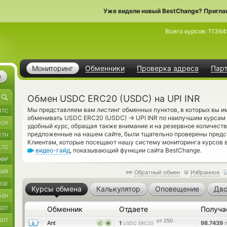
Уже видели новый BestChange? Пригла
Всего курсов:
11364
Мониторинг
Обменники
Проверка адреса
Пар
е
Обмен USDC ERC20 (USDC) на UPI INR
Мы представляем вам листинг обменных пунктов, в которых вы 
BTC
→
обменивать USDC ERC20 (USDC)
UPI INR по наилучшим курсам 
BCH
удобный курс, обращая также внимание и на резервное количеств
предложенные на нашем сайте, были тщательно проверены пред
ETH
Клиентам, которые посещают нашу систему мониторинга курсов 
LTC
видео-гайд
, показывающий функции сайта BestChange.
XRP
XMR
Обратный обмен
Избранное
OGE
Курсы обмена
Калькулятор
Оповещение
Дво
ASH
SDT
Обменник
Отдаете
Получа
SDT
от 250
Ant
1
98.7439
USDC ERC20
I