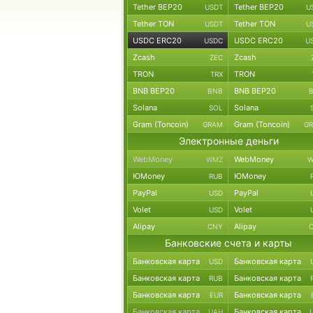
Tether BEP20
Tether BEP20
USDT
U
Tether TON
Tether TON
USDT
U
USDC ERC20
USDC ERC20
USDC
U
Zcash
Zcash
ZEC
TRON
TRON
TRX
BNB BEP20
BNB BEP20
BNB
Solana
Solana
SOL
Gram (Toncoin)
Gram (Toncoin)
GRAM
G
Электронные деньги
WebMoney
WebMoney
WMZ
W
ЮMoney
ЮMoney
RUB
PayPal
PayPal
USD
Volet
Volet
USD
Alipay
Alipay
CNY
Банковские счета и карты
Банковская карта
Банковская карта
USD
Банковская карта
Банковская карта
RUB
Банковская карта
Банковская карта
EUR
Банковская карта
Банковская карта
UAH