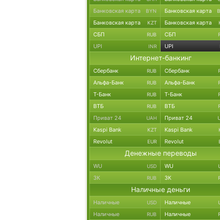
Банковская карта
Банковская карта
BYN
Банковская карта
Банковская карта
KZT
СБП
СБП
RUB
UPI
UPI
INR
Интернет-банкинг
Сбербанк
Сбербанк
RUB
Альфа-Банк
Альфа-Банк
RUB
Т-Банк
Т-Банк
RUB
ВТБ
ВТБ
RUB
Приват 24
Приват 24
UAH
Kaspi Bank
Kaspi Bank
KZT
Revolut
Revolut
EUR
Денежные переводы
WU
WU
USD
ЗК
ЗК
RUB
Наличные деньги
Наличные
Наличные
USD
Наличные
Наличные
RUB