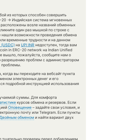
бой из которых способен совершить
→
C-20
Индийская система мгновенных
и расположены возле названий обменных
кликните один раз мышкой по строке с
не нашли возможности проведения обмена
икли временные трудности и на данном
 (USDC)
на
UPI INR
недоступен, тогда вам
in in ERC-20 network на Indian Unified
не вышло, пожалуйста, сообщите нам о
о разрешению проблем с администратором
я проблемы.
, когда вы переходите на вебсайт пункта
бменом электронных денег и его
ься подробной инструкцией использования
лучаемой суммы. Для комфорта
атистике
курсов обмена и резервов. Если
цией
Оповещение
– задайте свои условия, и
ектронную почту или Telegram. Если пункты
Двойным обменом
и найти вариант двух
л тщательно проверен перед добавлением,