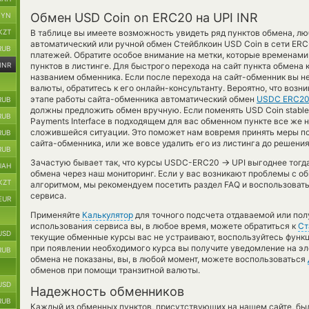
Обмен USD Coin on ERC20 на UPI INR
BYN
KZT
В таблице вы имеете возможность увидеть ряд пунктов обмена, лю
автоматический или ручной обмен Стейблкоин USD Coin в сети ER
RUB
платежей. Обратите особое внимание на метки, которые временам
INR
пунктов в листинге. Для быстрого перехода на сайт пункта обмена 
названием обменника. Если после перехода на сайт-обменник вы 
валюты, обратитесь к его онлайн-консультанту. Вероятно, что возн
этапе работы сайта-обменника автоматический обмен
USDC ERC20
RUB
должны предложить обмен вручную. Если поменять USD Coin stableco
RUB
Payments Interface в подходящем для вас обменном пункте все же 
сложившейся ситуации. Это поможет нам вовремя принять меры п
RUB
сайта-обменника, или же вовсе удалить его из листинга до решени
RUB
→
Зачастую бывает так, что курсы USDC-ERC20
UPI выгоднее тогда
UAH
обмена через наш мониторинг. Если у вас возникают проблемы с о
KZT
алгоритмом, мы рекомендуем посетить раздел FAQ и воспользоват
сервиса.
EUR
Применяйте
Калькулятор
для точного подсчета отдаваемой или по
использования сервиса вы, в любое время, можете обратиться к
Ст
USD
текущие обменные курсы вас не устраивают, воспользуйтесь функ
при появлении необходимого курса вы получите уведомление на эл
RUB
обмена не показаны, вы, в любой момент, можете воспользоваться
обменов при помощи транзитной валюты.
USD
Надежность обменников
RUB
Каждый из обменных пунктов, присутствующих на нашем сайте, бы