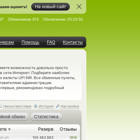
На новый сайт
шаем оценить!
97
Обменников:
615
Обновление:
05:24:50
тнерам
Помощь
FAQ
Контакты
имеете возможность довольно просто
в сети Интернет. Подберите наиболее
о валюты UPI INR. Все обменные пункты,
ставителями администрации.
впервые, рекомендован подробный
Несоответствие
История
Настройка
йной обмен
Статистика
ете
Резерв
Отзывы
▼
100 483 883
1816
NR UPI