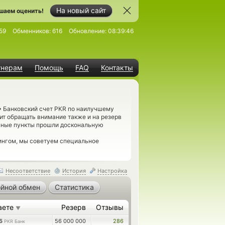
На новый сайт
шаем оценить!
59
Обменников:
616
Обновление:
08:39:46
тнерам
Помощь
FAQ
Контакты
→
Банковский счет PKR по наилучшему
ит обращать внимание также и на резерв
енные пункты прошли доскональную
ингом, мы советуем специальное
Несоответствие
История
Настройка
йной обмен
Статистика
аете
Резерв
Отзывы
▼
15
56 000 000
286
PKR Банк