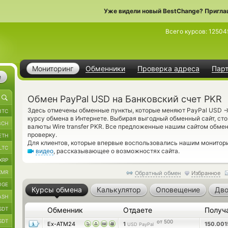
Уже видели новый BestChange? Пригла
Всего курсов:
12504
Мониторинг
Обменники
Проверка адреса
Пар
е
Обмен PayPal USD на Банковский счет PKR
Здесь отмечены обменные пункты, которые меняют PayPal USD
BTC
курсу обмена в Интернете. Выбирая выгодный обменный сайт, сто
BCH
валюты Wire transfer PKR. Все предложенные нашим сайтом обм
проверку.
ETH
Для клиентов, которые впервые воспользовались нашим монитор
LTC
видео
, рассказывающее о возможностях сайта.
XRP
XMR
Обратный обмен
Избранное
OGE
Курсы обмена
Калькулятор
Оповещение
Дво
ASH
SDT
Обменник
Отдаете
Получ
SDT
от 500
Ex-ATM24
1
150.00
USD PayPal