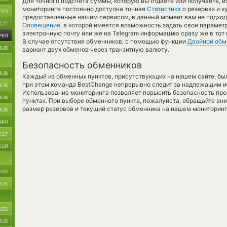
Для точного подсчета суммы, которую вы отдаете или получаете, 
мониторинге постоянно доступна точная
Статистика
о резервах и к
BYN
предоставленные нашим сервисом, в данный момент вам не подход
KZT
Оповещение
, в которой имеется возможность задать свои парамет
электронную почту или же на Telegram информацию сразу же в тот 
PKR
В случае отсутствия обменников, с помощью функции
Двойной обм
RUB
вариант двух обменов через транзитную валюту.
Безопасность обменников
RUB
Каждый из обменных пунктов, присутствующих на нашем сайте, бы
при этом команда BestChange непрерывно следит за надлежащим и
RUB
Использование мониторинга позволяет повысить безопасность пр
RUB
пунктах. При выборе обменного пункта, пожалуйста, обращайте вн
размер резервов и текущий статус обменника на нашем мониторинг
RUB
UAH
KZT
EUR
USD
RUB
USD
RUB