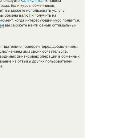
используйте
Калькулятор
. В нашем
урсах. Если курсы обменников,
ят, вы можете использовать услугу
ры обмена валют и получить на
момент, когда интересующий курс появится.
ен
вы сможете найти самый оптимальный
л тщательно проверен перед добавлением,
сполнением ими своих обязательств.
оводимых финансовых операций в обменных
имание на отзывы других пользователей,
е.