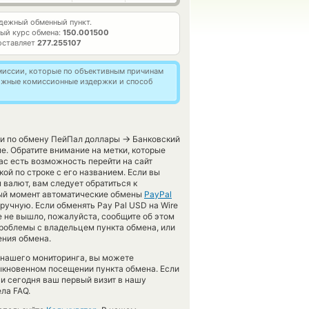
дежный обменный пункт.
ый курс обмена:
150.001500
оставляет
277.255107
омиссии, которые по объективным причинам
можные комиссионные издержки и способ
→
ги по обмену ПейПал доллары
Банковский
е. Обратите внимание на метки, которые
ас есть возможность перейти на сайт
й по строке с его названием. Если вы
валют, вам следует обратиться к
ный момент автоматические обмены
PayPal
учную. Если обменять Pay Pal USD на Wire
 же не вышло, пожалуйста, сообщите об этом
роблемы с владельцем пункта обмена, или
ения обмена.
 нашего мониторинга, вы можете
ыкновенном посещении пункта обмена. Если
и сегодня ваш первый визит в нашу
ла FAQ.