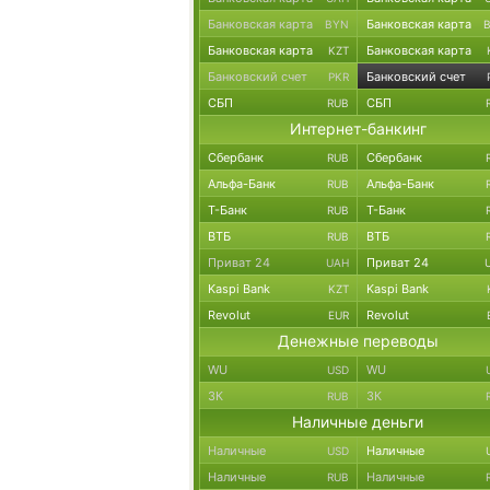
Банковская карта
Банковская карта
BYN
Банковская карта
Банковская карта
KZT
Банковский счет
Банковский счет
PKR
СБП
СБП
RUB
Интернет-банкинг
Сбербанк
Сбербанк
RUB
Альфа-Банк
Альфа-Банк
RUB
Т-Банк
Т-Банк
RUB
ВТБ
ВТБ
RUB
Приват 24
Приват 24
UAH
Kaspi Bank
Kaspi Bank
KZT
Revolut
Revolut
EUR
Денежные переводы
WU
WU
USD
ЗК
ЗК
RUB
Наличные деньги
Наличные
Наличные
USD
Наличные
Наличные
RUB