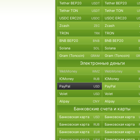
Tether BEP20
Tether BEP20
USDT
U
Tether TON
Tether TON
USDT
U
USDC ERC20
USDC ERC20
USDC
U
Zcash
Zcash
ZEC
TRON
TRON
TRX
BNB BEP20
BNB BEP20
BNB
Solana
Solana
SOL
Gram (Toncoin)
Gram (Toncoin)
GRAM
G
Электронные деньги
WebMoney
WebMoney
WMZ
W
ЮMoney
ЮMoney
RUB
PayPal
PayPal
USD
Volet
Volet
USD
Alipay
Alipay
CNY
Банковские счета и карты
Банковская карта
Банковская карта
USD
Банковская карта
Банковская карта
RUB
Банковская карта
Банковская карта
EUR
Банковская карта
Банковская карта
UAH