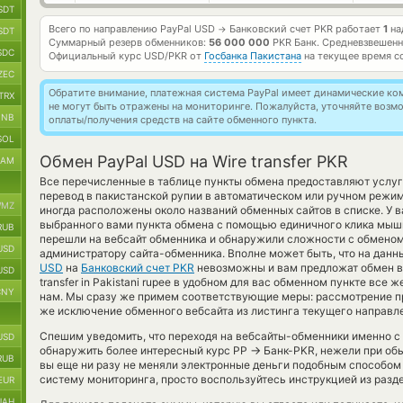
SDT
Всего по направлению PayPal USD
Банковский счет PKR работает
1
на
→
SDT
Суммарный резерв обменников:
56 000 000
PKR Банк.
Средневзвешенн
SDC
Официальный курс
USD/PKR
от
Госбанка Пакистана
на текущее время с
ZEC
Обратите внимание, платежная система PayPal имеет динамические к
TRX
не могут быть отражены на мониторинге. Пожалуйста, уточняйте воз
BNB
оплаты/получения средств на сайте обменного пункта.
SOL
Обмен PayPal USD на Wire transfer PKR
RAM
Все перечисленные в таблице пункты обмена предоставляют услу
перевод в пакистанской рупии в автоматическом или ручном режим
MZ
иногда расположены около названий обменных сайтов в списке. У в
выбранного вами пункта обмена с помощью единичного клика мышко
RUB
перешли на вебсайт обменника и обнаружили сложности с обменом 
USD
администратору сайта-обменника. Вполне может быть, что на дан
USD
на
Банковский счет PKR
невозможны и вам предложат обмен вр
USD
transfer in Pakistani rupee в удобном для вас обменном пункте все
CNY
нам. Мы сразу же примем соответствующие меры: рассмотрение п
же исключение обменного вебсайта из листинга текущего направл
Спешим уведомить, что переходя на вебсайты-обменники именно с
USD
→
обнаружить более интересный курс PP
Банк-PKR, нежели при об
RUB
вы еще ни разу не меняли электронные деньги подобным способом 
систему мониторинга, просто воспользуйтесь инструкцией из разде
EUR
UAH