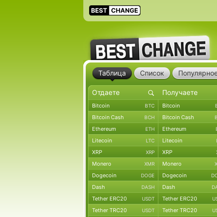
Таблица
Список
Популярно
Bitcoin
Bitcoin
BTC
Bitcoin Cash
Bitcoin Cash
BCH
Ethereum
Ethereum
ETH
Litecoin
Litecoin
LTC
XRP
XRP
XRP
Monero
Monero
XMR
Dogecoin
Dogecoin
DOGE
D
Dash
Dash
DASH
D
Tether ERC20
Tether ERC20
USDT
U
Tether TRC20
Tether TRC20
USDT
U